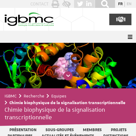
Panneau de gestion des cookies
CONTACT
FR
EN
IGBMC
Recherche
Equipes
Chimie biophysique de la signalisation transcriptionnelle
Chimie biophysique de la signalisation
transcriptionnelle
PRÉSENTATION
SOUS-GROUPES
MEMBRES
PROJETS