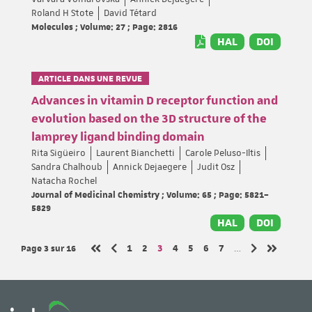
Roland H Stote
David Tétard
Molecules ; Volume: 27 ; Page: 2816
HAL
DOI
ARTICLE DANS UNE REVUE
Advances in vitamin D receptor function and
evolution based on the 3D structure of the
lamprey ligand binding domain
Rita Sigüeiro
Laurent Bianchetti
Carole Peluso-Iltis
Sandra Chalhoub
Annick Dejaegere
Judit Osz
Natacha Rochel
Journal of Medicinal Chemistry ; Volume: 65 ; Page: 5821–
5829
HAL
DOI
Page 3
sur 16
Page
Page
Page
Page
Page
Page
Page
1
2
3
4
5
6
7
…
Page précédente
Page suivante
Première page
Dernière 