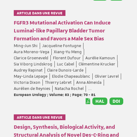
ARTICLE DANS UNE REVUE
FGFR3 Mutational Activation Can Induce
Luminal-like Papillary Bladder Tumor
Formation and Favors a Male Sex Bias
Ming-Jun Shi
Jacqueline Fontugne
Aura Moreno-Vega
Xiang-Yu Meng
Clarice Groeneveld
Florent Dufour
Aurélie Kamoun
Sia Viborg Lindskrog
Luc Cabel
Clémentine Krucker
Audrey Rapinat
Claire Dunois-Larde
May-Linda Lepage
Elodie Chapeaublanc
Olivier Levrel
Victoria Dixon
Thierry Lebret
Anna Almeida
Aurélien de Reynies
Natacha Rochel
...
European Urology ; Volume: 83 ; Page: 70 - 81
HAL
DOI
ARTICLE DANS UNE REVUE
Design, Synthesis, Biological Activity, and
Structural Analysis of Novel Des-C-Ring and