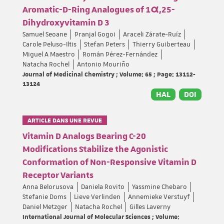
Aromatic-D-Ring Analogues of 1α,25-
Dihydroxyvitamin D 3
Samuel Seoane
Pranjal Gogoi
Araceli Zárate-Ruíz
Carole Peluso-Iltis
Stefan Peters
Thierry Guiberteau
Miguel A Maestro
Román Pérez-Fernández
Natacha Rochel
Antonio Mouriño
Journal of Medicinal Chemistry ; Volume: 65 ; Page: 13112-
13124
HAL
DOI
ARTICLE DANS UNE REVUE
Vitamin D Analogs Bearing C-20
Modifications Stabilize the Agonistic
Conformation of Non-Responsive Vitamin D
Receptor Variants
Anna Belorusova
Daniela Rovito
Yassmine Chebaro
Stefanie Doms
Lieve Verlinden
Annemieke Verstuyf
Daniel Metzger
Natacha Rochel
Gilles Laverny
International Journal of Molecular Sciences ; Volume: