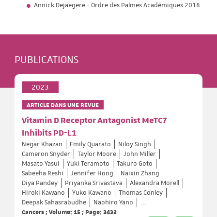
Annick Dejaegere - Ordre des Palmes Académiques 2018
PUBLICATIONS
2023
ARTICLE DANS UNE REVUE
Vitamin D Receptor Antagonist MeTC7
Inhibits PD-L1
Negar Khazan
Emily Quarato
Niloy Singh
Cameron Snyder
Taylor Moore
John Miller
Masato Yasui
Yuki Teramoto
Takuro Goto
Sabeeha Reshi
Jennifer Hong
Naixin Zhang
Diya Pandey
Priyanka Srivastava
Alexandra Morell
Hiroki Kawano
Yuko Kawano
Thomas Conley
Deepak Sahasrabudhe
Naohiro Yano
...
Cancers ; Volume: 15 ; Page: 3432