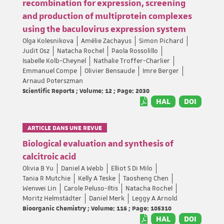
recombination for expression, screening
and production of multiprotein complexes
using the baculovirus expression system
Olga Kolesnikova
Amélie Zachayus
Simon Pichard
Judit Osz
Natacha Rochel
Paola Rossolillo
Isabelle Kolb-Cheynel
Nathalie Troffer-Charlier
Emmanuel Compe
Olivier Bensaude
Imre Berger
Arnaud Poterszman
Scientific Reports ; Volume: 12 ; Page: 2030
HAL
DOI
ARTICLE DANS UNE REVUE
Biological evaluation and synthesis of
calcitroic acid
Olivia B Yu
Daniel A Webb
Elliot S Di Milo
Tania R Mutchie
Kelly A Teske
Taosheng Chen
Wenwei Lin
Carole Peluso-Iltis
Natacha Rochel
Moritz Helmstädter
Daniel Merk
Leggy A Arnold
Bioorganic Chemistry ; Volume: 116 ; Page: 105310
HAL
DOI