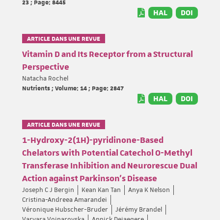
23 ; Page: 8445
HAL
DOI
ARTICLE DANS UNE REVUE
Vitamin D and Its Receptor from a Structural
Perspective
Natacha Rochel
Nutrients ; Volume: 14 ; Page: 2847
HAL
DOI
ARTICLE DANS UNE REVUE
1-Hydroxy-2(1H)-pyridinone-Based
Chelators with Potential Catechol O-Methyl
Transferase Inhibition and Neurorescue Dual
Action against Parkinson’s Disease
Joseph C J Bergin
Kean Kan Tan
Anya K Nelson
Cristina-Andreea Amarandei
Véronique Hubscher-Bruder
Jérémy Brandel
Varvara Voinarovska
Annick Dejaegere