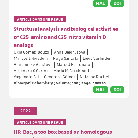
HAL
DOI
ARTICLE DANS UNE REVUE
Structural analysis and biological activities
of C25-amino and C25-nitro vitamin D
analogs
Uxía Gómez-Bouzó
Anna Belorusova
Marcos L Rivadulla
Hugo Santalla
Lieve Verlinden
Annemieke Verstuyf
Maria J Ferronato
Alejandro C Curino
Maria M Facchinetti
Yagamare Fall
Generosa Gómez
Natacha Rochel
Bioorganic Chemistry ; Volume: 136 ; Page: 106528
HAL
DOI
2022
ARTICLE DANS UNE REVUE
HR-Bac, a toolbox based on homologous