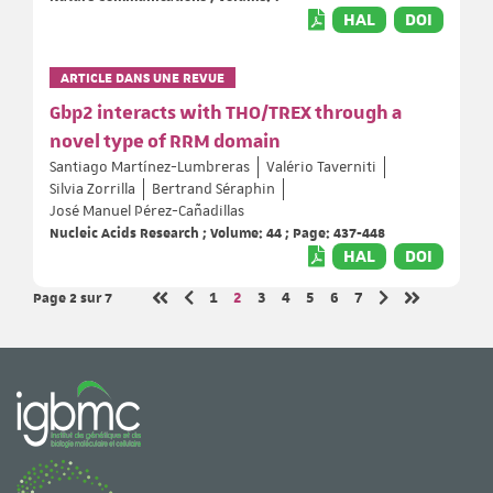
HAL
DOI
ARTICLE DANS UNE REVUE
Gbp2 interacts with THO/TREX through a
novel type of RRM domain
Santiago Martínez-Lumbreras
Valério Taverniti
Silvia Zorrilla
Bertrand Séraphin
José Manuel Pérez-Cañadillas
Nucleic Acids Research ; Volume: 44 ; Page: 437-448
HAL
DOI
Page 2
sur 7
Page
Page
Page
Page
Page
Page
Page
1
2
3
4
5
6
7
Page précédente
Page suivante
Première page
Dernière pa