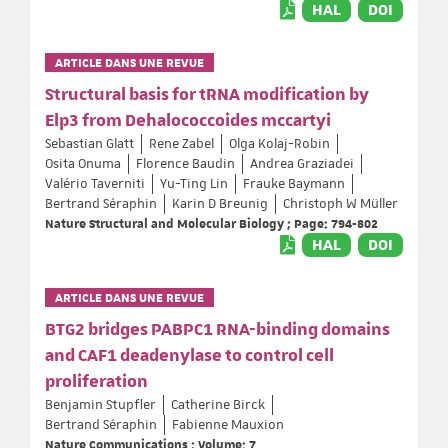
HAL
DOI
ARTICLE DANS UNE REVUE
Structural basis for tRNA modification by
Elp3 from Dehalococcoides mccartyi
Sebastian Glatt
Rene Zabel
Olga Kolaj-Robin
Osita Onuma
Florence Baudin
Andrea Graziadei
Valério Taverniti
Yu-Ting Lin
Frauke Baymann
Bertrand Séraphin
Karin D Breunig
Christoph W Müller
Nature Structural and Molecular Biology ; Page: 794-802
HAL
DOI
ARTICLE DANS UNE REVUE
BTG2 bridges PABPC1 RNA-binding domains
and CAF1 deadenylase to control cell
proliferation
Benjamin Stupfler
Catherine Birck
Bertrand Séraphin
Fabienne Mauxion
Nature Communications ; Volume: 7