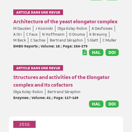
ARTICLE DANS UNE REVUE
Architecture of the yeast elongator complex
M Dauden
J Kosinski
Olga Kolaj-Robin
A Desfosses
A Ori
C Faux
N Hoffmann
O Onuma
K Breunig
M Beck
C Sachse
Bertrand Séraphin
S Glatt
C Muller
EMBO Reports ; Volume: 18 ; Page: 264-279
HAL
DOI
ARTICLE DANS UNE REVUE
Structures and activities of the Elongator
complex and Its cofactors
Olga Kolaj-Robin
Bertrand Séraphin
Enzymes ; Volume: 41 ; Page: 117-149
HAL
DOI
2016