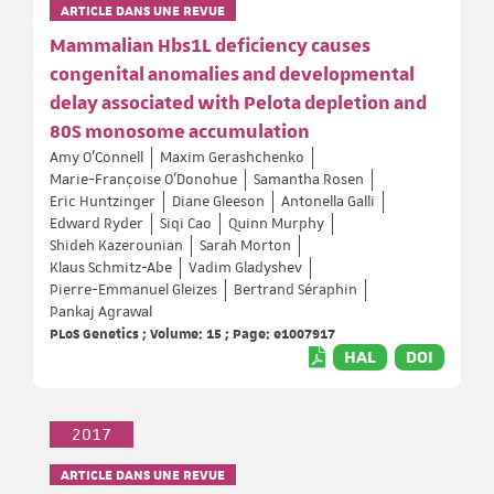
ARTICLE DANS UNE REVUE
Mammalian Hbs1L deficiency causes
congenital anomalies and developmental
delay associated with Pelota depletion and
80S monosome accumulation
Amy O'Connell
Maxim Gerashchenko
Marie-Françoise O'Donohue
Samantha Rosen
Eric Huntzinger
Diane Gleeson
Antonella Galli
Edward Ryder
Siqi Cao
Quinn Murphy
Shideh Kazerounian
Sarah Morton
Klaus Schmitz-Abe
Vadim Gladyshev
Pierre-Emmanuel Gleizes
Bertrand Séraphin
Pankaj Agrawal
PLoS Genetics ; Volume: 15 ; Page: e1007917
HAL
DOI
2017
ARTICLE DANS UNE REVUE