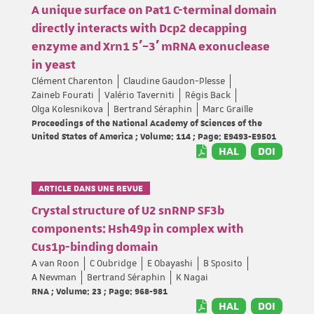
A unique surface on Pat1 C-terminal domain
directly interacts with Dcp2 decapping
enzyme and Xrn1 5′–3′ mRNA exonuclease
in yeast
Clément Charenton
Claudine Gaudon-Plesse
Zaineb Fourati
Valério Taverniti
Régis Back
Olga Kolesnikova
Bertrand Séraphin
Marc Graille
Proceedings of the National Academy of Sciences of the
United States of America ; Volume: 114 ; Page: E9493-E9501
HAL
DOI
ARTICLE DANS UNE REVUE
Crystal structure of U2 snRNP SF3b
components: Hsh49p in complex with
Cus1p-binding domain
A van Roon
C Oubridge
E Obayashi
B Sposito
A Newman
Bertrand Séraphin
K Nagai
RNA ; Volume: 23 ; Page: 968-981
HAL
DOI