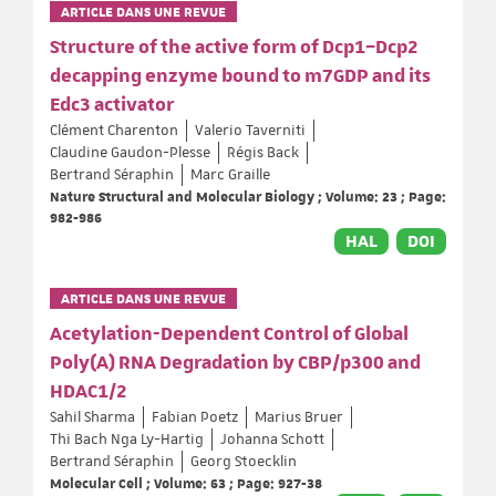
ARTICLE DANS UNE REVUE
Structure of the active form of Dcp1–Dcp2
decapping enzyme bound to m7GDP and its
Edc3 activator
Clément Charenton
Valerio Taverniti
Claudine Gaudon-Plesse
Régis Back
Bertrand Séraphin
Marc Graille
Nature Structural and Molecular Biology ; Volume: 23 ; Page:
982-986
HAL
DOI
ARTICLE DANS UNE REVUE
Acetylation-Dependent Control of Global
Poly(A) RNA Degradation by CBP/p300 and
HDAC1/2
Sahil Sharma
Fabian Poetz
Marius Bruer
Thi Bach Nga Ly-Hartig
Johanna Schott
Bertrand Séraphin
Georg Stoecklin
Molecular Cell ; Volume: 63 ; Page: 927-38