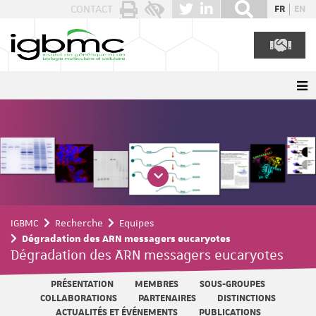
Panneau de gestion des cookies
CONTACT
FR
EN
IGBMC
Recherche
Equipes
Dégradation des ARN messagers eucaryotes
Dégradation des ARN messagers eucaryotes
PRÉSENTATION
MEMBRES
SOUS-GROUPES
COLLABORATIONS
PARTENAIRES
DISTINCTIONS
ACTUALITÉS ET ÉVÉNEMENTS
PUBLICATIONS