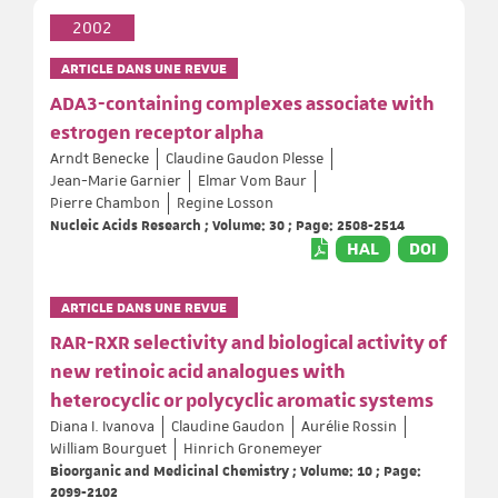
2002
ARTICLE DANS UNE REVUE
ADA3-containing complexes associate with
estrogen receptor alpha
Arndt Benecke
Claudine Gaudon Plesse
Jean-Marie Garnier
Elmar Vom Baur
Pierre Chambon
Regine Losson
Nucleic Acids Research ; Volume: 30 ; Page: 2508-2514
HAL
DOI
ARTICLE DANS UNE REVUE
RAR-RXR selectivity and biological activity of
new retinoic acid analogues with
heterocyclic or polycyclic aromatic systems
Diana I. Ivanova
Claudine Gaudon
Aurélie Rossin
William Bourguet
Hinrich Gronemeyer
Bioorganic and Medicinal Chemistry ; Volume: 10 ; Page:
2099-2102