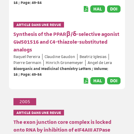
16 ; Page: 49-54
HAL
DOI
ARTICLE DANS UNE REVUE
Synthesis of the PPARβ/δ-selective agonist
GW501516 and C4-thiazole-substituted
analogs
Raquel Pereira
Claudine Gaudon
Beatriz Iglesias
Pierre Germain
Hinrich Gronemeyer
Angel de Lera
Bioorganic and Medicinal Chemistry Letters ; Volume:
16 ; Page: 49-54
HAL
DOI
2005
ARTICLE DANS UNE REVUE
The exon junction core complex is locked
onto RNA by inhibition of eIF4AIII ATPase