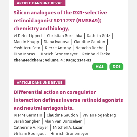
ARTICLE DANS UNE REVUE
Silicon analogues of the RXR-selective
retinoid agonist SR11237 (BMS649):
chemistry and biology.
W Peter Lippert
Christian Burschka
Kathrin Götz
Martin Kaupp
Diana Ivanova
Claudine Gaudon
Yoshiteru Sato
Pierre Antony
Natacha Rochel
Dino Moras
Hinrich Gronemeyer
Reinhold Tacke
ChemMedChem ; Volume: 4 ; Page: 1143-52
HAL
DOI
ARTICLE DANS UNE REVUE
Differential action on coregulator
interaction defines inverse retinoid agonists
and neutral antagonists.
Pierre Germain
Claudine Gaudon
Vivian Pogenberg
Sarah Sanglier
Alain van Dorsselaer
Catherine A. Royer
Mitchell A. Lazar
William Bourguet
Hinrich Gronemeyer