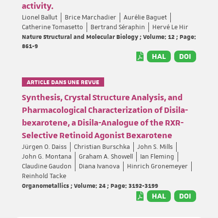
activity.
Lionel Ballut
Brice Marchadier
Aurélie Baguet
Catherine Tomasetto
Bertrand Séraphin
Hervé Le Hir
Nature Structural and Molecular Biology ; Volume: 12 ; Page:
861-9
HAL
DOI
ARTICLE DANS UNE REVUE
Synthesis, Crystal Structure Analysis, and
Pharmacological Characterization of Disila-
bexarotene, a Disila-Analogue of the RXR-
Selective Retinoid Agonist Bexarotene
Jürgen O. Daiss
Christian Burschka
John S. Mills
John G. Montana
Graham A. Showell
Ian Fleming
Claudine Gaudon
Diana Ivanova
Hinrich Gronemeyer
Reinhold Tacke
Organometallics ; Volume: 24 ; Page: 3192-3199
HAL
DOI