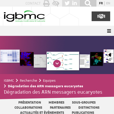
Panneau de gestion des cookies
CONTACT
FR
EN
IGBMC
Recherche
Equipes
Dégradation des ARN messagers eucaryotes
Dégradation des ARN messagers eucaryotes
PRÉSENTATION
MEMBRES
SOUS-GROUPES
COLLABORATIONS
PARTENAIRES
DISTINCTIONS
ACTUALITÉS ET ÉVÉNEMENTS
PUBLICATIONS