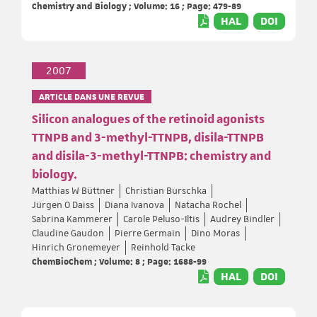
Chemistry and Biology ; Volume: 16 ; Page: 479-89
HAL
DOI
2007
ARTICLE DANS UNE REVUE
Silicon analogues of the retinoid agonists
TTNPB and 3-methyl-TTNPB, disila-TTNPB
and disila-3-methyl-TTNPB: chemistry and
biology.
Matthias W Büttner
Christian Burschka
Jürgen O Daiss
Diana Ivanova
Natacha Rochel
Sabrina Kammerer
Carole Peluso-Iltis
Audrey Bindler
Claudine Gaudon
Pierre Germain
Dino Moras
Hinrich Gronemeyer
Reinhold Tacke
ChemBioChem ; Volume: 8 ; Page: 1688-99
HAL
DOI