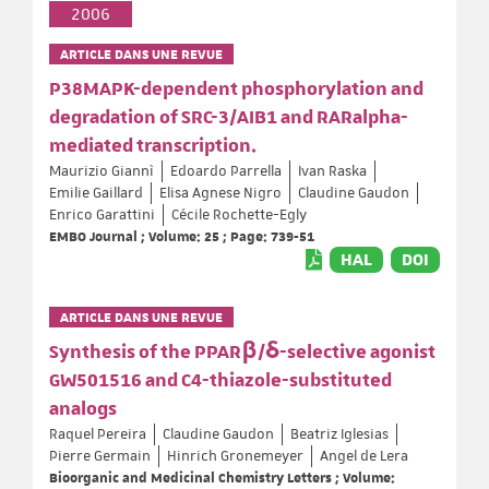
2006
ARTICLE DANS UNE REVUE
P38MAPK-dependent phosphorylation and
degradation of SRC-3/AIB1 and RARalpha-
mediated transcription.
Maurizio Giannì
Edoardo Parrella
Ivan Raska
Emilie Gaillard
Elisa Agnese Nigro
Claudine Gaudon
Enrico Garattini
Cécile Rochette-Egly
EMBO Journal ; Volume: 25 ; Page: 739-51
HAL
DOI
ARTICLE DANS UNE REVUE
Synthesis of the PPARβ/δ-selective agonist
GW501516 and C4-thiazole-substituted
analogs
Raquel Pereira
Claudine Gaudon
Beatriz Iglesias
Pierre Germain
Hinrich Gronemeyer
Angel de Lera
Bioorganic and Medicinal Chemistry Letters ; Volume: