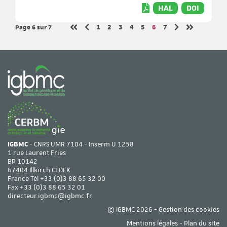
HAL
DOI
Page 6
sur 7
Page
Page
Page
Page
Page
Page
Page
1
2
3
4
5
6
7
Page précédente
Page suivante
Première page
Dernière pa
IGBMC
- CNRS UMR 7104 - Inserm U 1258
1 rue Laurent Fries
BP 10142
67404 Illkirch CEDEX
France Tél
+33 (0)3 88 65 32 00
Fax +33 (0)3 88 65 32 01
directeur.igbmc@igbmc.fr
© IGBMC 2026 -
Gestion des cookies
Mentions légales
-
Plan du site