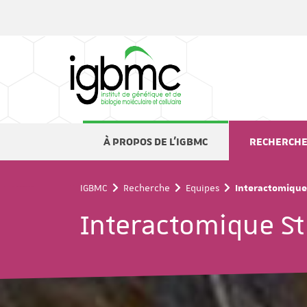
Panneau de gestion des cookies
À PROPOS DE L'IGBMC
RECHERCH
IGBMC
Recherche
Equipes
Interactomique 
Interactomique St