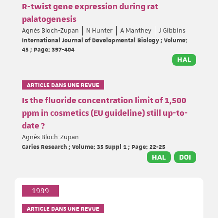
R-twist gene expression during rat
palatogenesis
Agnès Bloch-Zupan
N Hunter
A Manthey
J Gibbins
International Journal of Developmental Biology ; Volume:
45 ; Page: 397-404
HAL
ARTICLE DANS UNE REVUE
Is the fluoride concentration limit of 1,500
ppm in cosmetics (EU guideline) still up-to-
date ?
Agnès Bloch-Zupan
Caries Research ; Volume: 35 Suppl 1 ; Page: 22-25
HAL
DOI
1999
ARTICLE DANS UNE REVUE