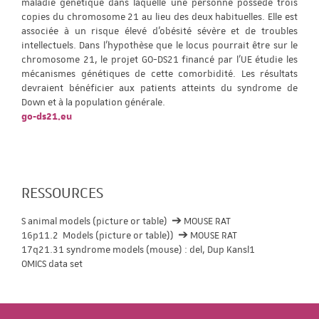
maladie génétique dans laquelle une personne possède trois
copies du chromosome 21 au lieu des deux habituelles. Elle est
associée à un risque élevé d'obésité sévère et de troubles
intellectuels. Dans l'hypothèse que le locus pourrait être sur le
chromosome 21, le projet GO-DS21 financé par l'UE étudie les
mécanismes génétiques de cette comorbidité. Les résultats
devraient bénéficier aux patients atteints du syndrome de
Down et à la population générale.
go-ds21.eu
RESSOURCES
S animal models (picture or table) ➔ MOUSE RAT
16p11.2 Models (picture or table)) ➔ MOUSE RAT
17q21.31 syndrome models (mouse) : del, Dup Kansl1
OMICS data set