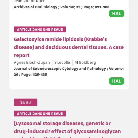
Jean Victor Ruch
Archives of Oral Biology ; Volume: 39 ; Page: 891-900
HAL
ARTICLE DANS UNE REVUE
Galactosylceramide lipidosis (Krabbe's
disease) and deciduous dental tissues. A case
report
Agnès Bloch-Zupan
S Lécolle
M Goldberg
Journal of Submicroscopic Cytology and Pathology ; Volume:
26 ; Page: 425-435
HAL
1993
ARTICLE DANS UNE REVUE
[Lysosomal storage diseases, genetic or
drug-induced? effect of glycosaminoglycan