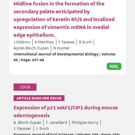
Midline fusion in the formation of the
secondary palate anticipated by
upregulation of keratin K5/6 and localized
expression of vimentin mRNA in medial
edge epithelium.
J Gibbins
A Manthey
Y Tazawa
B Scott
Agnès Bloch-Zupan
N Hunter
International Journal of Developmental Biology ; Volume:
43 ; Page: 237-44
HAL
1998
ARTICLE DANS UNE REVUE
Expression of p21 WAF1/CIP1 during mouse
odontogenesis
A. Bloch-Zupan
T. Leveillard
Philippe Gorry
J. Fausser
J. Ruch
European Journal of Oral Sciences ; Volume: 106 ; Page: 104-