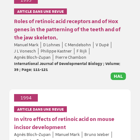
1995
ARTICLE DANS UNE REVUE
Roles of retinoic acid receptors and of Hox
genes in the patterning of the teeth and of
the jaw skeleton.
Manuel Mark
D Lohnes
C Mendelsohn
V Dupé
J L Vonesch
Philippe Kastner
F Rijli
Agnès Bloch-Zupan
Pierre Chambon
International Journal of Developmental Biology ; Volume:
39 ; Page: 111-121
HAL
1994
ARTICLE DANS UNE REVUE
In vitro effects of retinoic acid on mouse
incisor development
Agnès Bloch-Zupan
Manuel Mark
Bruno Weber