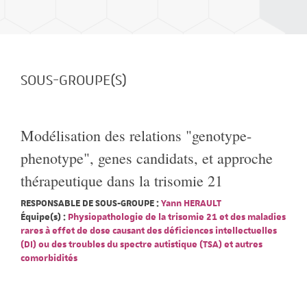
SOUS-GROUPE(S)
Modélisation des relations "genotype-
phenotype", genes candidats, et approche
thérapeutique dans la trisomie 21
RESPONSABLE DE SOUS-GROUPE :
Yann HERAULT
Équipe(s) :
Physiopathologie de la trisomie 21 et des maladies
rares à effet de dose causant des déficiences intellectuelles
(DI) ou des troubles du spectre autistique (TSA) et autres
comorbidités