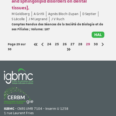
and sphingolipid disorders on dental
tissues].
M Goldberg
A Gritli
Agnès Bloch-Zupan
D Septier
S Lécolle
J M Legrand
J V Ruch
Comptes Rendus des Séances de la Société de Biologie et de
ses Filiales ; Volume: 187
HAL
Page 29
sur
Page
Page
Page
Page
Page
Page
Page
24
25
26
27
28
29
30
Page précédente
Page sui
Première page
30
Dernière page
IGBMC
- CNRS UMR 7104 - Inserm U 1258
1 rue Laurent Fries