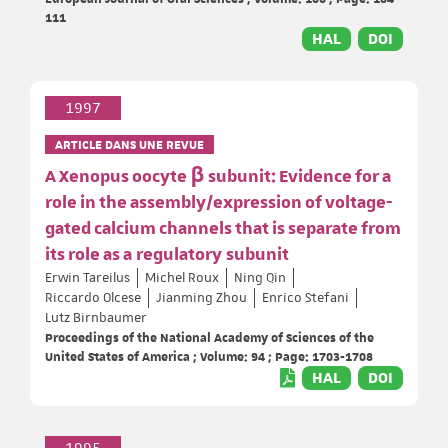
111
HAL
DOI
1997
ARTICLE DANS UNE REVUE
A Xenopus oocyte β subunit: Evidence for a
role in the assembly/expression of voltage-
gated calcium channels that is separate from
its role as a regulatory subunit
Erwin Tareilus
Michel Roux
Ning Qin
Riccardo Olcese
Jianming Zhou
Enrico Stefani
Lutz Birnbaumer
Proceedings of the National Academy of Sciences of the
United States of America ; Volume: 94 ; Page: 1703-1708
HAL
DOI