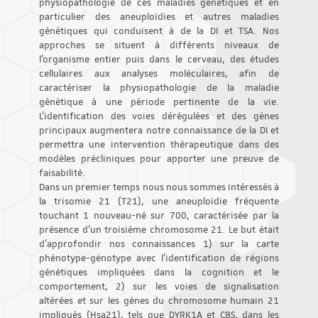
physiopathologie de ces maladies génétiques et en
particulier des aneuploïdies et autres maladies
génétiques qui conduisent à de la DI et TSA. Nos
approches se situent à différents niveaux de
l'organisme entier puis dans le cerveau, des études
cellulaires aux analyses moléculaires, afin de
caractériser la physiopathologie de la maladie
génétique à une période pertinente de la vie.
L'identification des voies dérégulées et des gènes
principaux augmentera notre connaissance de la DI et
permettra une intervention thérapeutique dans des
modèles précliniques pour apporter une preuve de
faisabilité.
Dans un premier temps nous nous sommes intéressés à
la trisomie 21 (T21), une aneuploïdie fréquente
touchant 1 nouveau-né sur 700, caractérisée par la
présence d’un troisième chromosome 21. Le but était
d'approfondir nos connaissances 1) sur la carte
phénotype-génotype avec l'identification de régions
génétiques impliquées dans la cognition et le
comportement, 2) sur les voies de signalisation
altérées et sur les gènes du chromosome humain 21
impliqués (Hsa21), tels que DYRK1A et CBS, dans les