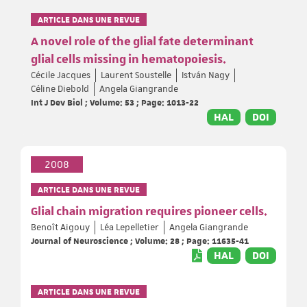
ARTICLE DANS UNE REVUE
A novel role of the glial fate determinant
glial cells missing in hematopoiesis.
Cécile Jacques
Laurent Soustelle
István Nagy
Céline Diebold
Angela Giangrande
Int J Dev Biol ; Volume: 53 ; Page: 1013-22
HAL
DOI
2008
ARTICLE DANS UNE REVUE
Glial chain migration requires pioneer cells.
Benoît Aigouy
Léa Lepelletier
Angela Giangrande
Journal of Neuroscience ; Volume: 28 ; Page: 11635-41
HAL
DOI
ARTICLE DANS UNE REVUE