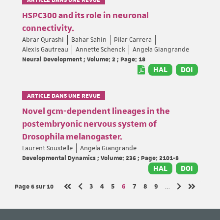
HSPC300 and its role in neuronal
connectivity.
Abrar Qurashi
Bahar Sahin
Pilar Carrera
Alexis Gautreau
Annette Schenck
Angela Giangrande
Neural Development ; Volume: 2 ; Page: 18
HAL
DOI
ARTICLE DANS UNE REVUE
Novel gcm-dependent lineages in the
postembryonic nervous system of
Drosophila melanogaster.
Laurent Soustelle
Angela Giangrande
Developmental Dynamics ; Volume: 236 ; Page: 2101-8
HAL
DOI
Page 6
sur 10
Page
Page
Page
Page
Page
Page
Page
3
4
5
6
7
8
9
…
Page précédente
Page suivante
Première page
Dernière 