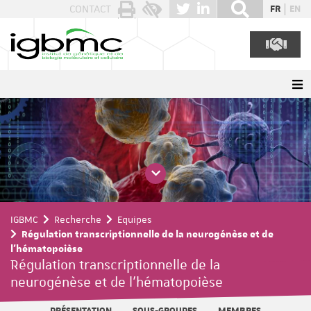
Panneau de gestion des cookies
CONTACT
FR
EN
IGBMC
Recherche
Equipes
Régulation transcriptionnelle de la neurogénèse et de
l'hématopoièse
Régulation transcriptionnelle de la
neurogénèse et de l'hématopoièse