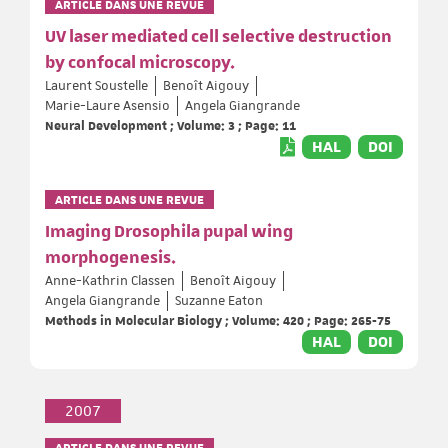
ARTICLE DANS UNE REVUE
UV laser mediated cell selective destruction
by confocal microscopy.
Laurent Soustelle
Benoît Aigouy
Marie-Laure Asensio
Angela Giangrande
Neural Development ; Volume: 3 ; Page: 11
HAL
DOI
ARTICLE DANS UNE REVUE
Imaging Drosophila pupal wing
morphogenesis.
Anne-Kathrin Classen
Benoît Aigouy
Angela Giangrande
Suzanne Eaton
Methods in Molecular Biology ; Volume: 420 ; Page: 265-75
HAL
DOI
2007
ARTICLE DANS UNE REVUE