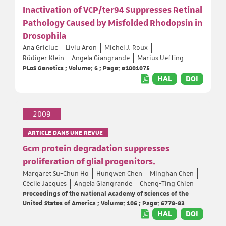
Inactivation of VCP/ter94 Suppresses Retinal
Pathology Caused by Misfolded Rhodopsin in
Drosophila
Ana Griciuc
Liviu Aron
Michel J. Roux
Rüdiger Klein
Angela Giangrande
Marius Ueffing
PLoS Genetics ; Volume: 6 ; Page: e1001075
HAL
DOI
2009
ARTICLE DANS UNE REVUE
Gcm protein degradation suppresses
proliferation of glial progenitors.
Margaret Su-Chun Ho
Hungwen Chen
Minghan Chen
Cécile Jacques
Angela Giangrande
Cheng-Ting Chien
Proceedings of the National Academy of Sciences of the
United States of America ; Volume: 106 ; Page: 6778-83
HAL
DOI