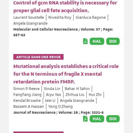
Control of gcm RNA stability is necessary for
proper glial cell fate acquisition.
Laurent Soustelle
Nivedita Roy
Gianluca Ragone
Angela Giangrande
Molecular and Cellular Neuroscience ; Volume: 37 ; Page:
657-62
HAL
DOI
ARTICLE DANS UNE REVUE
Mutational analysis establishes a critical role
for the N terminus of fragile X mental
retardation protein FMRP.
Simon P Reeve
Xinda Lin
Bahar H Sahin
Fangfang Jiang
Aiyu Yao
Zhihua Liu
Hui Zhi
Kendal Broadie
Wei Li
Angela Giangrande
Bassem A Hassan
Yong Q Zhang
Journal of Neuroscience ; Volume: 28 ; Page: 3221-6
HAL
DOI