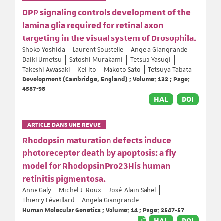
DPP signaling controls development of the
lamina glia required for retinal axon
targeting in the visual system of Drosophila.
Shoko Yoshida
Laurent Soustelle
Angela Giangrande
Daiki Umetsu
Satoshi Murakami
Tetsuo Yasugi
Takeshi Awasaki
Kei Ito
Makoto Sato
Tetsuya Tabata
Development (Cambridge, England) ; Volume: 132 ; Page:
4587-98
HAL
DOI
ARTICLE DANS UNE REVUE
Rhodopsin maturation defects induce
photoreceptor death by apoptosis: a fly
model for RhodopsinPro23His human
retinitis pigmentosa.
Anne Galy
Michel J. Roux
José-Alain Sahel
Thierry Léveillard
Angela Giangrande
Human Molecular Genetics ; Volume: 14 ; Page: 2547-57
HAL
DOI