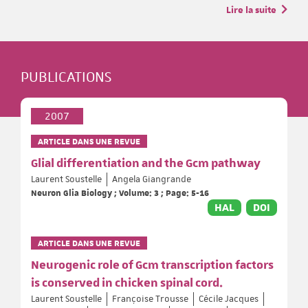
Lire la suite
PUBLICATIONS
2007
ARTICLE DANS UNE REVUE
Glial differentiation and the Gcm pathway
Laurent Soustelle
Angela Giangrande
Neuron Glia Biology ; Volume: 3 ; Page: 5-16
HAL
DOI
ARTICLE DANS UNE REVUE
Neurogenic role of Gcm transcription factors
is conserved in chicken spinal cord.
Laurent Soustelle
Françoise Trousse
Cécile Jacques