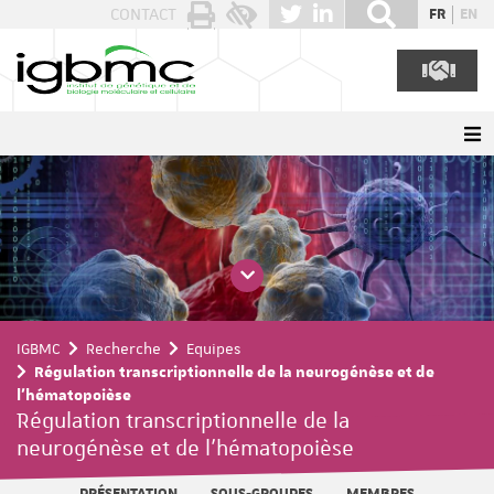
Panneau de gestion des cookies
CONTACT
FR
EN
IGBMC
Recherche
Equipes
Régulation transcriptionnelle de la neurogénèse et de
l'hématopoièse
Régulation transcriptionnelle de la
neurogénèse et de l'hématopoièse