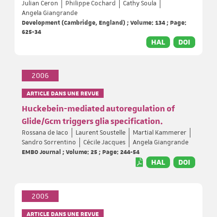
Julian Ceron
Philippe Cochard
Cathy Soula
Angela Giangrande
Development (Cambridge, England) ; Volume: 134 ; Page:
625-34
HAL
DOI
2006
ARTICLE DANS UNE REVUE
Huckebein-mediated autoregulation of
Glide/Gcm triggers glia specification.
Rossana de Iaco
Laurent Soustelle
Martial Kammerer
Sandro Sorrentino
Cécile Jacques
Angela Giangrande
EMBO Journal ; Volume: 25 ; Page: 244-54
HAL
DOI
2005
ARTICLE DANS UNE REVUE