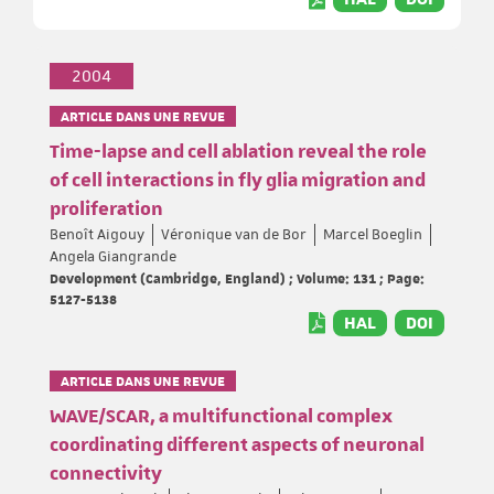
2004
ARTICLE DANS UNE REVUE
Time-lapse and cell ablation reveal the role
of cell interactions in fly glia migration and
proliferation
Benoît Aigouy
Véronique van de Bor
Marcel Boeglin
Angela Giangrande
Development (Cambridge, England) ; Volume: 131 ; Page:
5127-5138
HAL
DOI
ARTICLE DANS UNE REVUE
WAVE/SCAR, a multifunctional complex
coordinating different aspects of neuronal
connectivity