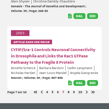
Alain Ghysen
Christine Dambly-Chaudière
Genesis - The Journal of Genetics and Development ;
Volume: 39 ; Page: 246-55
HAL
DOI
2003
ARTICLE DANS UNE REVUE
CYFIP/Sra-1 Controls Neuronal Connectivity
in Drosophila and Links the Rac1 GTPase
Pathway to the Fragile X Protein
Annette Schenck
Barbara Bardoni
Caillin Langmann
Nicholas Harden
Jean-Louis Mandel
Angela Giangrande
Neuron ; Volume: 38 ; Page: 887-898
HAL
DOI
Page 7
sur 10
Page
Page
Page
Page
Page
Page
Page
4
5
6
7
8
9
10
Page précédente
Page suivante
Première page
Dernière p