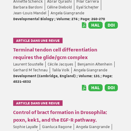
Annette Schenck
Abrar Qurashi
Pilar Carrera
Barbara Bardoni
Céline Diebold
Eyal Schejter
Jean-Louis Mandel
Angela Giangrande
Developmental Biology ; Volume: 274 ; Page: 260-270
HAL
DOI
ARTICLE DANS UNE REVUE
Terminal tendon cell differentiation
requires the glide/gcm complex
Laurent Soustelle
Cécile Jacques
Benjamin Altenhein
Gerhard M Technau
Talila Volk
Angela Giangrande
Development (Cambridge, England) ; Volume: 131 ; Page:
4521-4532
HAL
DOI
ARTICLE DANS UNE REVUE
Control of bract formation in Drosophila:
poxn, kek1, and the EGF-R pathway.
Sophie Layalle
Gianluca Ragone
Angela Giangrande