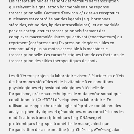
Les récepteurs nucléaires sont des facteurs de transcription
qui relayent la signalisation hormonale en une réponse
transcriptionnelle. L’activité d’environ 2/3 des 48 récepteurs
nucléaires est contrôlée par des ligands (e.g. hormones
stéroïdes, rétinoïdes, lipides intracellulaires), et est modulée
par des corégulateurs transcriptionnels formant des
complexes macromoléculaires qui activent (coactivateurs) ou
répriment (corépresseurs) l’expression de gènes cibles en
rendant l’ADN plus ou moins accessible à la machinerie
transcriptionnelle. Ces caractéristiques font de ces facteurs de
transcription des cibles thérapeutiques de choix.
Les différents projets du laboratoire visent à élucider les effets
des hormones stéroïdes et de la vitamine D en conditions
physiologiques et physiopathologiques à l’échelle de
l’organisme, grâce aux techniques de mutagenèse somatique
conditionnelle (CreERT2) développées au laboratoire. En
utilisant une approche de biologie intégrative combinant des
analyses phénotypiques et génomiques, nous caractérisons les
modifications transcriptomiques (e.g. RNA-seq) et
protéomiques (e.g. spectrométrie de masse), ainsi que
l’organisation de la chromatine (e.g. ChIP-seq, ATAC-seq), dans