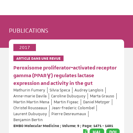
PUBLICATIONS
2017
ARTICLE DANS UNE REVUE
Peroxisome proliferator‐activated receptor
gamma (PPARγ) regulates lactase
expression and activity in the gut
Mathurin Fumery
Silvia Speca
Audrey Langlois
Anne‐marie Davila
Caroline Dubuquoy
Marta Grauso
Martin Martin Mena
Martin Figeac
Daniel Metzger
Christel Rousseaux
Jean‐frederic Colombel
Laurent Dubuquoy
Pierre Desreumaux
Benjamin Bertin
EMBO Molecular Medicine ; Volume: 9 ; Page: 1471 - 1481
HAL
DOI