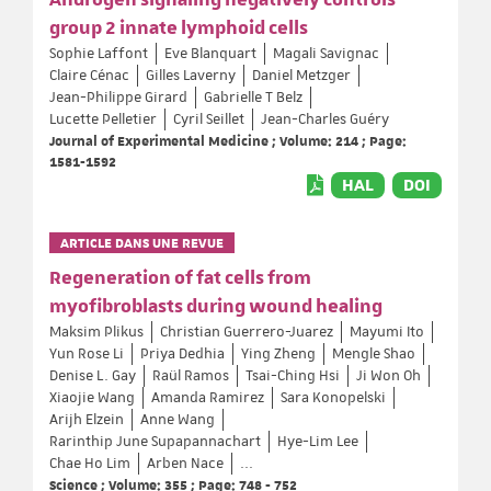
group 2 innate lymphoid cells
Sophie Laffont
Eve Blanquart
Magali Savignac
Claire Cénac
Gilles Laverny
Daniel Metzger
Jean-Philippe Girard
Gabrielle T Belz
Lucette Pelletier
Cyril Seillet
Jean-Charles Guéry
Journal of Experimental Medicine ; Volume: 214 ; Page:
1581-1592
HAL
DOI
ARTICLE DANS UNE REVUE
Regeneration of fat cells from
myofibroblasts during wound healing
Maksim Plikus
Christian Guerrero-Juarez
Mayumi Ito
Yun Rose Li
Priya Dedhia
Ying Zheng
Mengle Shao
Denise L. Gay
Raül Ramos
Tsai-Ching Hsi
Ji Won Oh
Xiaojie Wang
Amanda Ramirez
Sara Konopelski
Arijh Elzein
Anne Wang
Rarinthip June Supapannachart
Hye-Lim Lee
Chae Ho Lim
Arben Nace
...
Science ; Volume: 355 ; Page: 748 - 752