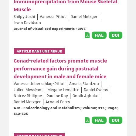
Immunoprecipitation from Mouse Skeletal
Muscle
Shilpy Joshi
Vanessa Pitiot
Daniel Metzger
Irwin Davidson
Journal of visualized experiments : JoVE
HAL
DOI
ARTICLE DANS UNE REVUE
Gonad-related factors promote muscle
performance gain during postnatal
development in male and female mice
Vanessa Ueberschlag-Pitiot
Amalia Stantzou
Julien Messéant
Megane Lemaitre
Daniel Owens
Noirez Philippe
Pauline Roy
Onnik Agbulut
Daniel Metzger
Arnaud Ferry
AJP - Endocrinology and Metabolism ; Volume: 313 ; Page:
E12-E25
HAL
DOI
ARTICLE DANS UNE REVUE