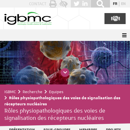
Panneau de gestion des cookies
CONTACT
FR
EN
IGBMC
Recherche
Equipes
Rôles physiopathologiques des voies de signalisation des
récepteurs nucléaires
Rôles physiopathologiques des voies de
signalisation des récepteurs nucléaires