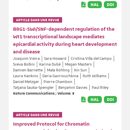
HAL
DOI
ARTICLE DANS UNE REVUE
BRG1-SWI/SNF-dependent regulation of the
Wt1 transcriptional landscape mediates
epicardial activity during heart development
and disease
Joaquim Vieira
Sara Howard
Cristina Villa del Campo
Sveva Bollini
Karina Dubé
Megan Masters
Damien Barnette
Mala Rohling
Xin Sun
Laura Hankins
Daria Gavriouchkina
Ruth Williams
Daniel Metzger
Pierre Chambon
Tatjana Sauka-Spengler
Benjamin Davies
Paul Riley
Nature Communications ; Volume: 8
HAL
DOI
ARTICLE DANS UNE REVUE
Improved Protocol for Chromatin