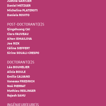
Justine GANTZER
Daniel METZGER
Michelina PLATEROTI
Daniela ROVITO
POST-DOCTORANT(E)S
Qingshuang CAI
Clara FAUVEAU
Aiten ISMAILOVA
Joe RIZK
Céline SIEFFERT
Sirine SOUALI-CRESPO
DOCTORANT(E)S
Léa BOUHELIER
Alicia BOULE
Emilia CALVANO
Vanessa FRIEDRICH
Noé PIERRAT
Mathieu RESLINGER
Rajesh SAHU
INGÉNIEUR(EURE)S