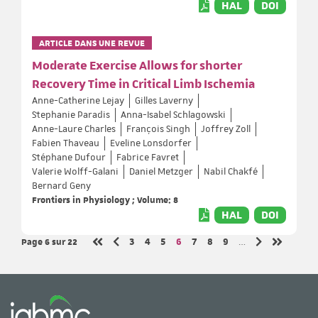
HAL
DOI
ARTICLE DANS UNE REVUE
Moderate Exercise Allows for shorter
Recovery Time in Critical Limb Ischemia
Anne-Catherine Lejay
Gilles Laverny
Stephanie Paradis
Anna-Isabel Schlagowski
Anne-Laure Charles
François Singh
Joffrey Zoll
Fabien Thaveau
Eveline Lonsdorfer
Stéphane Dufour
Fabrice Favret
Valerie Wolff-Galani
Daniel Metzger
Nabil Chakfé
Bernard Geny
Frontiers in Physiology ; Volume: 8
HAL
DOI
Page 6
sur 22
Page
Page
Page
Page
Page
Page
Page
3
4
5
6
7
8
9
…
Page précédente
Page suivante
Première page
Dernière 