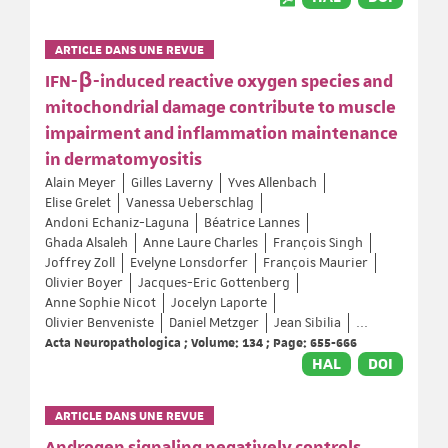
ARTICLE DANS UNE REVUE
IFN-β-induced reactive oxygen species and
mitochondrial damage contribute to muscle
impairment and inflammation maintenance
in dermatomyositis
Alain Meyer
Gilles Laverny
Yves Allenbach
Elise Grelet
Vanessa Ueberschlag
Andoni Echaniz-Laguna
Béatrice Lannes
Ghada Alsaleh
Anne Laure Charles
François Singh
Joffrey Zoll
Evelyne Lonsdorfer
François Maurier
Olivier Boyer
Jacques-Eric Gottenberg
Anne Sophie Nicot
Jocelyn Laporte
Olivier Benveniste
Daniel Metzger
Jean Sibilia
...
Acta Neuropathologica ; Volume: 134 ; Page: 655-666
HAL
DOI
ARTICLE DANS UNE REVUE
Androgen signaling negatively controls