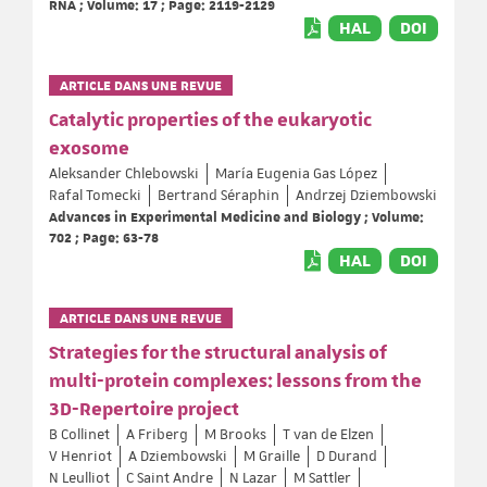
RNA ; Volume: 17 ; Page: 2119-2129
HAL
DOI
ARTICLE DANS UNE REVUE
Catalytic properties of the eukaryotic
exosome
Aleksander Chlebowski
María Eugenia Gas López
Rafal Tomecki
Bertrand Séraphin
Andrzej Dziembowski
Advances in Experimental Medicine and Biology ; Volume:
702 ; Page: 63-78
HAL
DOI
ARTICLE DANS UNE REVUE
Strategies for the structural analysis of
multi-protein complexes: lessons from the
3D-Repertoire project
B Collinet
A Friberg
M Brooks
T van de Elzen
V Henriot
A Dziembowski
M Graille
D Durand
N Leulliot
C Saint Andre
N Lazar
M Sattler