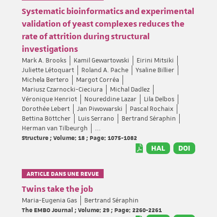
Systematic bioinformatics and experimental
validation of yeast complexes reduces the
rate of attrition during structural
investigations
Mark A. Brooks
Kamil Gewartowski
Eirini Mitsiki
Juliette Létoquart
Roland A. Pache
Ysaline Billier
Michela Bertero
Margot Corréa
Mariusz Czarnocki-Cieciura
Michal Dadlez
Véronique Henriot
Noureddine Lazar
Lila Delbos
Dorothée Lebert
Jan Piwowarski
Pascal Rochaix
Bettina Böttcher
Luis Serrano
Bertrand Séraphin
Herman van Tilbeurgh
...
Structure ; Volume: 18 ; Page: 1075-1082
HAL
DOI
ARTICLE DANS UNE REVUE
Twins take the job
Maria-Eugenia Gas
Bertrand Séraphin
The EMBO Journal ; Volume: 29 ; Page: 2260-2261