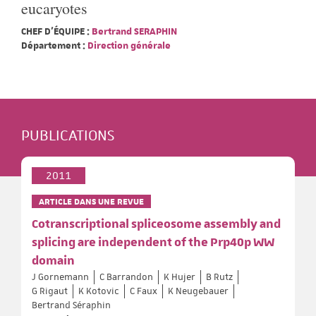
eucaryotes
CHEF D'ÉQUIPE :
Bertrand SERAPHIN
Département :
Direction générale
PUBLICATIONS
2011
ARTICLE DANS UNE REVUE
Cotranscriptional spliceosome assembly and
splicing are independent of the Prp40p WW
domain
J Gornemann
C Barrandon
K Hujer
B Rutz
G Rigaut
K Kotovic
C Faux
K Neugebauer
Bertrand Séraphin