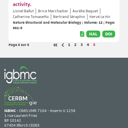
activity.
Lionel Ballut
Brice Marchadier
Aurélie Baguet
Catherine Tomasetto
Bertrand Séraphin
Hervé Le Hir
Nature Structural and Molecular Biology ; Volume: 12 ; Page:
861-9
HAL
DOI
Page 5
sur 5
Page
Page
Page
Page
Page
1
2
3
4
5
Page précédente
Première page
IGBMC
- CNRS UMR 7104 - Inserm U 1258
1 rue Laurent Fries
BP 10142
67404 Illkirch CEDEX