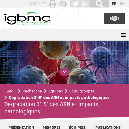
Panneau de gestion des cookies
CONTACT
FR
EN
IGBMC
Recherche
Equipes
Sous-groupes
Dégradation 3'-5' des ARN et impacts pathologiques
Dégradation 3'-5' des ARN et impacts
pathologiques
PRÉSENTATION
MEMBRES
ÉQUIPE(S)
PUBLICATIONS