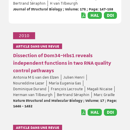
Bertrand Séraphin
H van Tilbeurgh
Journal of Structural Biology ; Volume: 175 ; Page: 147-158
HAL
DOI
2010
ARTICLE DANS UNE REVUE
Dissection of Dom34–Hbs1 reveals
independent functions in two RNA quality
control pathways
Antonia M G van den Elzen
Julien Henri
Noureddine Lazar
María Eugenia Gas
Dominique Durand
François Lacroute
Magali Nicaise
Herman van Tilbeurgh
Bertrand Séraphin
Marc Graille
Nature Structural and Molecular Biology ; Volume: 17 ; Page:
1446 - 1452
HAL
DOI
ARTICLE DANS UNE REVUE