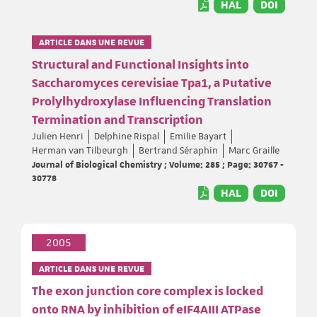
HAL
DOI
ARTICLE DANS UNE REVUE
Structural and Functional Insights into
Saccharomyces cerevisiae Tpa1, a Putative
Prolylhydroxylase Influencing Translation
Termination and Transcription
Julien Henri
Delphine Rispal
Emilie Bayart
Herman van Tilbeurgh
Bertrand Séraphin
Marc Graille
Journal of Biological Chemistry ; Volume: 285 ; Page: 30767 -
30778
HAL
DOI
2005
ARTICLE DANS UNE REVUE
The exon junction core complex is locked
onto RNA by inhibition of eIF4AIII ATPase