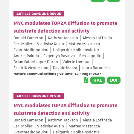
ARTICLE DANS UNE REVUE
MYC modulates TOP2A diffusion to promote
substrate detection and activity
Donald Cameron
Kathryn Jackson
Alessia Loffreda
Carl Möller
Vladislav Kuzin
Matteo Mazzocca
Evanthia Iliopoulou
Hallgerdur Kolbeinsdottir
Andrej Paluda
Evgeniya Pavlova
Bea Jagodic
Brian Saidel Lopez Duran
Valérie Lamour
Fredrik Westerlund
Davide Mazza
Laura Baranello
Nature Communications ; Volume: 17 ; Page: 2527
HAL
DOI
ARTICLE DANS UNE REVUE
MYC modulates TOP2A diffusion to promote
substrate detection and activity
Donald Cameron
Kathryn Jackson
Alessia Loffreda
Carl Möller
Vladislav Kuzin
Matteo Mazzocca
Evanthia Iliopoulou
Hallgerdur Kolbeinsdottir