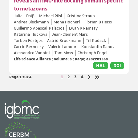
reveals an HMG-like docking domain specific
to metazoans
Julia L Daiß
Michael Pilsl
Kristina Straub
Andrea Bleckmann
Mona Höcherl
Florian B Heiss
Guillermo Abascal-Palacios
Ewan P Ramsay
Katarina Tlučková
Jean-Clement Mars
Torben Fürtges
Astrid Bruckmann
Till Rudack
Carrie Bernecky
Valérie Lamour
Konstantin Panov
Alessandro Vannini
Tom Moss
Christoph Engel
Life Science Alliance ; Volume: 5 ; Page: e202201568
HAL
DOI
Page 1
sur 4
Page
Page
Page
Page
1
2
3
4
Page suivante
Dernière page