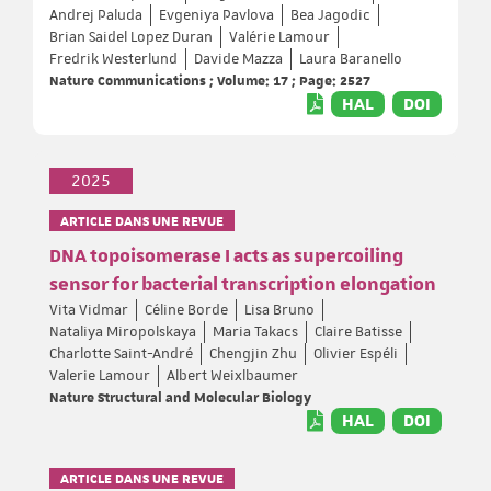
Andrej Paluda
Evgeniya Pavlova
Bea Jagodic
Brian Saidel Lopez Duran
Valérie Lamour
Fredrik Westerlund
Davide Mazza
Laura Baranello
Nature Communications ; Volume: 17 ; Page: 2527
HAL
DOI
2025
ARTICLE DANS UNE REVUE
DNA topoisomerase I acts as supercoiling
sensor for bacterial transcription elongation
Vita Vidmar
Céline Borde
Lisa Bruno
Nataliya Miropolskaya
Maria Takacs
Claire Batisse
Charlotte Saint-André
Chengjin Zhu
Olivier Espéli
Valerie Lamour
Albert Weixlbaumer
Nature Structural and Molecular Biology
HAL
DOI
ARTICLE DANS UNE REVUE