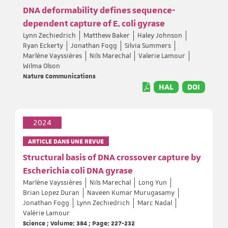
DNA deformability defines sequence-
dependent capture of E. coli gyrase
Lynn Zechiedrich
Matthew Baker
Haley Johnson
Ryan Eckerty
Jonathan Fogg
Silvia Summers
Marlène Vayssières
Nils Marechal
Valerie Lamour
Wilma Olson
Nature Communications
HAL
DOI
2024
ARTICLE DANS UNE REVUE
Structural basis of DNA crossover capture by
Escherichia coli DNA gyrase
Marlène Vayssières
Nils Marechal
Long Yun
Brian Lopez Duran
Naveen Kumar Murugasamy
Jonathan Fogg
Lynn Zechiedrich
Marc Nadal
Valérie Lamour
Science ; Volume: 384 ; Page: 227-232