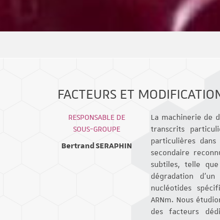
FACTEURS ET MODIFICATIO
RESPONSABLE DE
La machinerie de d
SOUS-GROUPE
transcrits particu
particulières dan
Bertrand SERAPHIN
secondaire reconnu
subtiles, telle qu
dégradation d’un 
nucléotides spécif
ARNm. Nous étudion
des facteurs déd