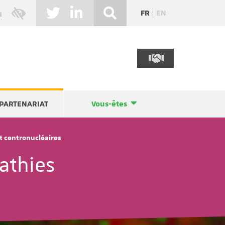
FR
EN
PARTENARIAT
Vous-êtes
t centronucléaires
athies