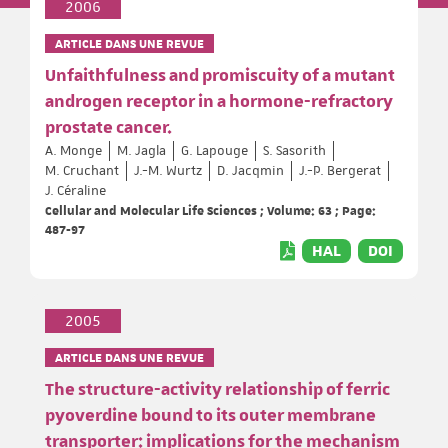
2006
ARTICLE DANS UNE REVUE
Unfaithfulness and promiscuity of a mutant
androgen receptor in a hormone-refractory
prostate cancer.
A. Monge
M. Jagla
G. Lapouge
S. Sasorith
M. Cruchant
J.-M. Wurtz
D. Jacqmin
J.-P. Bergerat
J. Céraline
Cellular and Molecular Life Sciences ; Volume: 63 ; Page:
487-97
HAL
DOI
2005
ARTICLE DANS UNE REVUE
The structure-activity relationship of ferric
pyoverdine bound to its outer membrane
transporter: implications for the mechanism