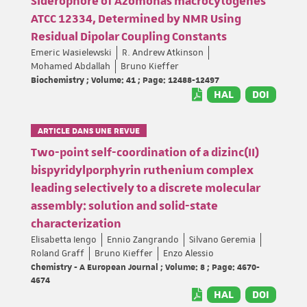
Siderophore of Azomonas macrocytogenes
ATCC 12334, Determined by NMR Using
Residual Dipolar Coupling Constants
Emeric Wasielewski
R. Andrew Atkinson
Mohamed Abdallah
Bruno Kieffer
Biochemistry ; Volume: 41 ; Page: 12488-12497
HAL
DOI
ARTICLE DANS UNE REVUE
Two-point self-coordination of a dizinc(II)
bispyridylporphyrin ruthenium complex
leading selectively to a discrete molecular
assembly: solution and solid-state
characterization
Elisabetta Iengo
Ennio Zangrando
Silvano Geremia
Roland Graff
Bruno Kieffer
Enzo Alessio
Chemistry - A European Journal ; Volume: 8 ; Page: 4670-
4674
HAL
DOI