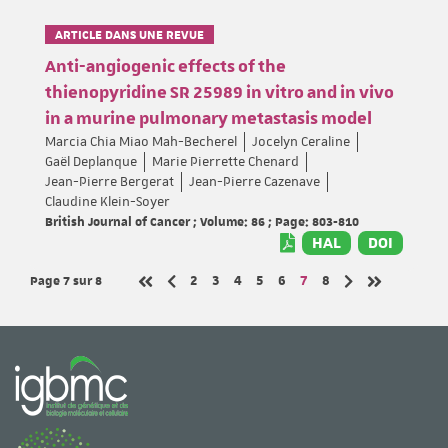
ARTICLE DANS UNE REVUE
Anti-angiogenic effects of the
thienopyridine SR 25989 in vitro and in vivo
in a murine pulmonary metastasis model
Marcia Chia Miao Mah-Becherel
Jocelyn Ceraline
Gaël Deplanque
Marie Pierrette Chenard
Jean-Pierre Bergerat
Jean-Pierre Cazenave
Claudine Klein-Soyer
British Journal of Cancer ; Volume: 86 ; Page: 803-810
HAL
DOI
Page 7
sur 8
Page
Page
Page
Page
Page
Page
Page
2
3
4
5
6
7
8
Page précédente
Page suivante
Première page
Dernière pa