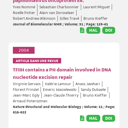
papillomavirus oncoprotein E6.
Yves Nominé
Sebastian Charbonnier
Laurent Miguet
Noelle Potier
Alain van Dorsselaer
Robert Andrew Atkinson
Gilles Travé
Bruno Kieffer
Journal of Biomolecular NMR ; Volume: 31 ; Page: 129-41
HAL
DOI
2004
ARTICLE DANS UNE REVUE
TFIIH contains a PH domain involved in DNA
nucleotide excision repair
Virginie Gervais
Valérie Lamour
Anass Jawhari
Florent Frindel
Emeric Wasielewski
Sandy Dubaele
Jean-Marc Egly
Jean-Claude Thierry
Bruno Kieffer
Arnaud Poterszman
Nature Structural and Molecular Biology ; Volume: 11 ; Page:
616-622
HAL
DOI