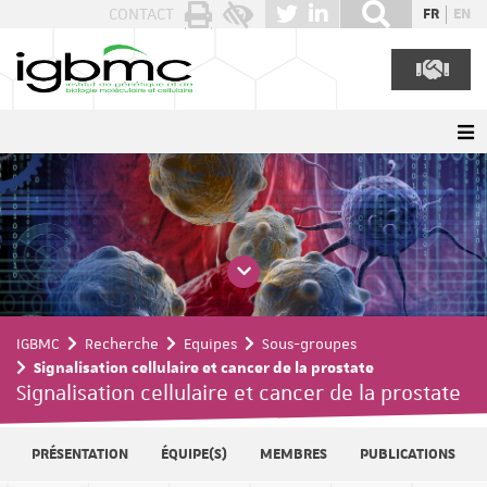
Panneau de gestion des cookies
CONTACT
FR
EN
IGBMC
Recherche
Equipes
Sous-groupes
Signalisation cellulaire et cancer de la prostate
Signalisation cellulaire et cancer de la prostate
PRÉSENTATION
ÉQUIPE(S)
MEMBRES
PUBLICATIONS