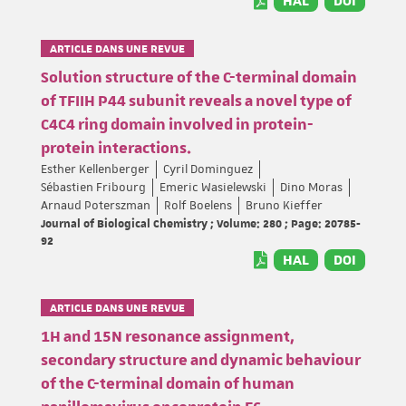
HAL
DOI
ARTICLE DANS UNE REVUE
Solution structure of the C-terminal domain
of TFIIH P44 subunit reveals a novel type of
C4C4 ring domain involved in protein-
protein interactions.
Esther Kellenberger
Cyril Dominguez
Sébastien Fribourg
Emeric Wasielewski
Dino Moras
Arnaud Poterszman
Rolf Boelens
Bruno Kieffer
Journal of Biological Chemistry ; Volume: 280 ; Page: 20785-
92
HAL
DOI
ARTICLE DANS UNE REVUE
1H and 15N resonance assignment,
secondary structure and dynamic behaviour
of the C-terminal domain of human