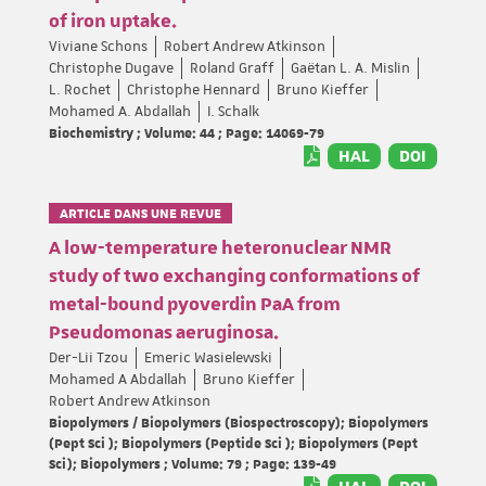
of iron uptake.
Viviane Schons
Robert Andrew Atkinson
Christophe Dugave
Roland Graff
Gaëtan L. A. Mislin
L. Rochet
Christophe Hennard
Bruno Kieffer
Mohamed A. Abdallah
I. Schalk
Biochemistry ; Volume: 44 ; Page: 14069-79
HAL
DOI
ARTICLE DANS UNE REVUE
A low-temperature heteronuclear NMR
study of two exchanging conformations of
metal-bound pyoverdin PaA from
Pseudomonas aeruginosa.
Der-Lii Tzou
Emeric Wasielewski
Mohamed A Abdallah
Bruno Kieffer
Robert Andrew Atkinson
Biopolymers / Biopolymers (Biospectroscopy); Biopolymers
(Pept Sci ); Biopolymers (Peptide Sci ); Biopolymers (Pept
Sci); Biopolymers ; Volume: 79 ; Page: 139-49