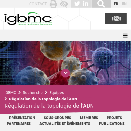
Panneau de gestion des cookies
CONTACT
FR
EN
IGBMC
Recherche
Equipes
Régulation de la topologie de l'ADN
Régulation de la topologie de l'ADN
PRÉSENTATION
SOUS-GROUPES
MEMBRES
PROJETS
PARTENAIRES
ACTUALITÉS ET ÉVÉNEMENTS
PUBLICATIONS