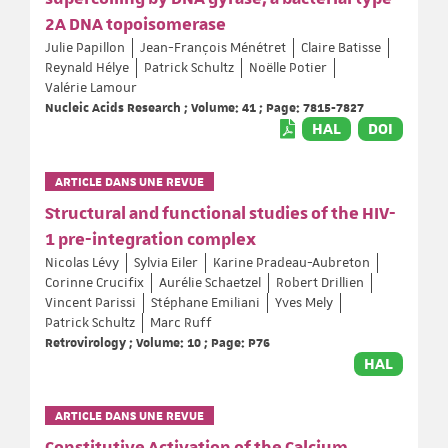
2A DNA topoisomerase
Julie Papillon
Jean-François Ménétret
Claire Batisse
Reynald Hélye
Patrick Schultz
Noëlle Potier
Valérie Lamour
Nucleic Acids Research ; Volume: 41 ; Page: 7815-7827
HAL
DOI
ARTICLE DANS UNE REVUE
Structural and functional studies of the HIV-
1 pre-integration complex
Nicolas Lévy
Sylvia Eiler
Karine Pradeau-Aubreton
Corinne Crucifix
Aurélie Schaetzel
Robert Drillien
Vincent Parissi
Stéphane Emiliani
Yves Mely
Patrick Schultz
Marc Ruff
Retrovirology ; Volume: 10 ; Page: P76
HAL
ARTICLE DANS UNE REVUE
Constitutive Activation of the Calcium