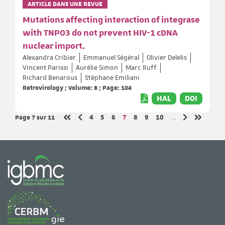
ARTICLE DANS UNE REVUE
Mutations affecting interaction of integrase
with TNPO3 do not prevent HIV-1 cDNA
nuclear import.
Alexandra Cribier
Emmanuel Ségéral
Olivier Delelis
Vincent Parissi
Aurélie Simon
Marc Ruff
Richard Benarous
Stéphane Emiliani
Retrovirology ; Volume: 8 ; Page: 104
HAL
DOI
Page 7
sur 11
Page
Page
Page
Page
Page
Page
Page
4
5
6
7
8
9
10
…
Page précédente
Page suivant
Première page
Dernière