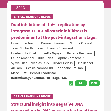
2013
ARTICLE DANS UNE REVUE
Dual inhibition of HIV-1 replication by
integrase-LEDGF allosteric inhibitors is
predominant at the post-integration stage.
Erwann Le Rouzic
Damien Bonnard
Sophie Chasset
Jean-Michel Bruneau
Francis Chevreuil
Frédéric Le Strat
Juliette Nguyen
Roxane Beauvoir
Céline Amadori
Julie Brias
Sophie Vomscheid
Sylvia Eiler
Nicolas Lévy
Olivier Delelis
Eric Deprez
Ali Saïb
Alessia Zamborlini
Stéphane Emiliani
Marc Ruff
Benoit Ledoussal
...
Retrovirology ; Volume: 10 ; Page: 144
HAL
DOI
ARTICLE DANS UNE REVUE
Structural insight into negative DNA
supercoiling by DNA gyrase, a bacterial type