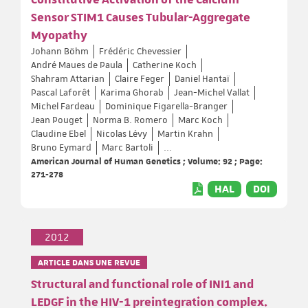
Sensor STIM1 Causes Tubular-Aggregate
Myopathy
Johann Böhm
Frédéric Chevessier
André Maues de Paula
Catherine Koch
Shahram Attarian
Claire Feger
Daniel Hantaï
Pascal Laforêt
Karima Ghorab
Jean-Michel Vallat
Michel Fardeau
Dominique Figarella-Branger
Jean Pouget
Norma B. Romero
Marc Koch
Claudine Ebel
Nicolas Lévy
Martin Krahn
Bruno Eymard
Marc Bartoli
...
American Journal of Human Genetics ; Volume: 92 ; Page:
271-278
HAL
DOI
2012
ARTICLE DANS UNE REVUE
Structural and functional role of INI1 and
LEDGF in the HIV-1 preintegration complex.