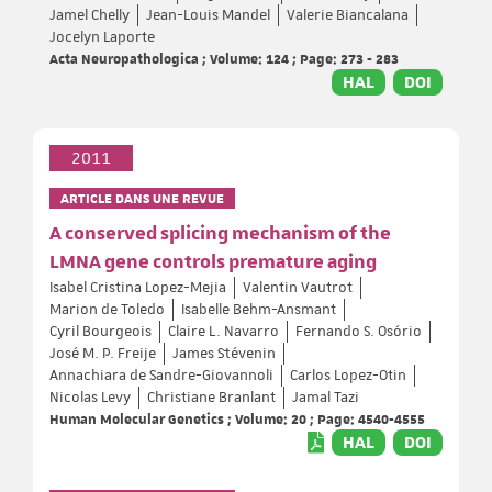
Jamel Chelly
Jean-Louis Mandel
Valerie Biancalana
Jocelyn Laporte
Acta Neuropathologica ; Volume: 124 ; Page: 273 - 283
HAL
DOI
2011
ARTICLE DANS UNE REVUE
A conserved splicing mechanism of the
LMNA gene controls premature aging
Isabel Cristina Lopez-Mejia
Valentin Vautrot
Marion de Toledo
Isabelle Behm-Ansmant
Cyril Bourgeois
Claire L. Navarro
Fernando S. Osório
José M. P. Freije
James Stévenin
Annachiara de Sandre-Giovannoli
Carlos Lopez-Otin
Nicolas Levy
Christiane Branlant
Jamal Tazi
Human Molecular Genetics ; Volume: 20 ; Page: 4540-4555
HAL
DOI