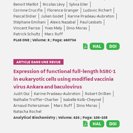
Benoit Maillot
Nicolas Lévy
Sylvia Eiler
Corinne Crucifix
Florence Granger
Ludovic Richert
Pascal Didier
Julien Godet
Karine Pradeau-Aubreton
Stéphane Emiliani
Alexis Nazabal
Paul Lesbats
Vincent Parissi
Yves Mely
Dino Moras
Patrick Schultz
Marc Ruff
PLoS ONE ; Volume: 8 ; Page: e60734
HAL
DOI
ARTICLE DANS UNE REVUE
Expression of functional full-length hSRC-1
in eukaryotic cells using modified vaccinia
virus Ankara and baculovirus
Judit Osz
Karine Pradeau-Aubreton
Robert Drillien
Nathalie Troffer-Charlier
Isabelle Kolb-Cheynel
Arnaud Poterszman
Marc Ruff
Dino Moras
Natacha Rochel
Analytical Biochemistry ; Volume: 426 ; Page: 106-108
HAL
DOI