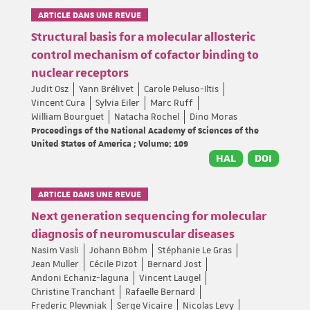
ARTICLE DANS UNE REVUE
Structural basis for a molecular allosteric
control mechanism of cofactor binding to
nuclear receptors
Judit Osz
Yann Brélivet
Carole Peluso-Iltis
Vincent Cura
Sylvia Eiler
Marc Ruff
William Bourguet
Natacha Rochel
Dino Moras
Proceedings of the National Academy of Sciences of the
United States of America ; Volume: 109
HAL
DOI
ARTICLE DANS UNE REVUE
Next generation sequencing for molecular
diagnosis of neuromuscular diseases
Nasim Vasli
Johann Böhm
Stéphanie Le Gras
Jean Muller
Cécile Pizot
Bernard Jost
Andoni Echaniz‐laguna
Vincent Laugel
Christine Tranchant
Rafaelle Bernard
Frederic Plewniak
Serge Vicaire
Nicolas Levy