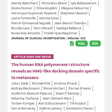
Wendy Blanchard
Ghina Bou About
Lyla Baldasseroni
Elodie Dumon
Chloe Angelini
Mégane Delourme
Veronique Guyonnet-Duperat
Stephane Claverol
Laura Fontenille
Karima Kissa
Pierre-Emmanuel Seguela
Jean-Benoit Thambo
Nicolas Levy
Yann Hérault
Nadege Bellance
Nivea Dias Amoedo
Frédérique Magdinier
...
JOURNAL OF CLINICAL INVESTIGATION ; Volume: 132
HAL
DOI
ARTICLE DANS UNE REVUE
The human RNA polymerase I structure
reveals an HMG-like docking domain specific
to metazoans
Julia L Daiß
Michael Pilsl
Kristina Straub
Andrea Bleckmann
Mona Höcherl
Florian B Heiss
Guillermo Abascal-Palacios
Ewan P Ramsay
Katarina Tlučková
Jean-Clement Mars
Torben Fürtges
Astrid Bruckmann
Till Rudack
Carrie Bernecky
Valérie Lamour
Konstantin Panov