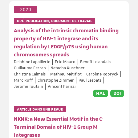
2020
PRÉ-PUBLICATION, DOCUMENT DE TRAVAIL
Analysis of the intrinsic chromatin binding
property of HIV-1 integrase and its
regulation by LEDGF/p75 using human
chromosomes spreads
Delphine Lapaillerie
Eric Mauro
Benoît Lelandais
Guillaume Ferran
Natacha Kuschner
Christina Calmels
Mathieu Métifiot
Caroline Rooryck
Marc Ruff
Christophe Zimmer
Paul Lesbats
Jérôme Toutain
Vincent Parissi
HAL
DOI
ARTICLE DANS UNE REVUE
NKNK: a New Essential Motif in the C-
Terminal Domain of HIV-1 Group M
Integrases