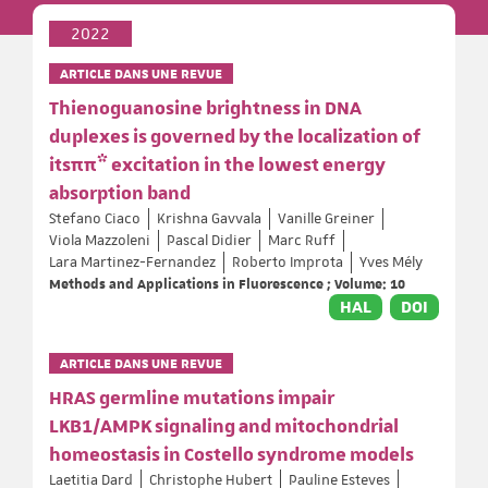
2022
ARTICLE DANS UNE REVUE
Thienoguanosine brightness in DNA
duplexes is governed by the localization of
itsππ* excitation in the lowest energy
absorption band
Stefano Ciaco
Krishna Gavvala
Vanille Greiner
Viola Mazzoleni
Pascal Didier
Marc Ruff
Lara Martinez-Fernandez
Roberto Improta
Yves Mély
Methods and Applications in Fluorescence ; Volume: 10
HAL
DOI
ARTICLE DANS UNE REVUE
HRAS germline mutations impair
LKB1/AMPK signaling and mitochondrial
homeostasis in Costello syndrome models
Laetitia Dard
Christophe Hubert
Pauline Esteves