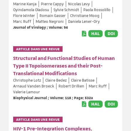
Marine Kanja
Pierre Cappy
Nicolas Levy
Oyindamola Oladosu
Sylvie Schmidt
Paola Rossolillo
Flore Winter
Romain Gasser
Christiane Moog
Marc Ruff
Matteo Negroni
Daniela Lener-Ory
Journal of Virology ; Volume: 94
HAL
DOI
ARTICLE DANS UNE REVUE
Structural and Functional Studies of Human
Type II Topoisomerases and their Post-
Translational Modifications
Christophe Lotz
Claire Bedez
Claire Batisse
Arnaud Vanden Broeck
Robert Drillien
Marc Ruff
Valerie Lamour
Biophysical Journal ; Volume: 118 ; Page: 532a
HAL
DOI
ARTICLE DANS UNE REVUE
HIV-1 Pre-Integration Complexes.