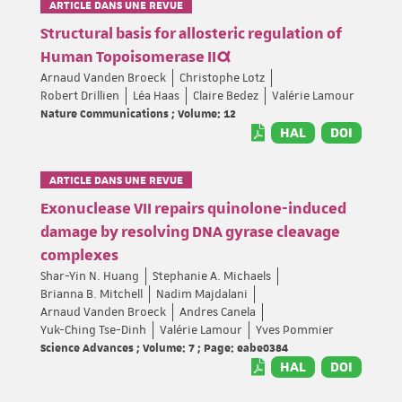
ARTICLE DANS UNE REVUE
Structural basis for allosteric regulation of
Human Topoisomerase IIα
Arnaud Vanden Broeck
Christophe Lotz
Robert Drillien
Léa Haas
Claire Bedez
Valérie Lamour
Nature Communications ; Volume: 12
HAL
DOI
ARTICLE DANS UNE REVUE
Exonuclease VII repairs quinolone-induced
damage by resolving DNA gyrase cleavage
complexes
Shar-Yin N. Huang
Stephanie A. Michaels
Brianna B. Mitchell
Nadim Majdalani
Arnaud Vanden Broeck
Andres Canela
Yuk-Ching Tse-Dinh
Valérie Lamour
Yves Pommier
Science Advances ; Volume: 7 ; Page: eabe0384
HAL
DOI