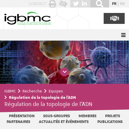
Panneau de gestion des cookies
CONTACT
FR
EN
IGBMC
Recherche
Equipes
Régulation de la topologie de l'ADN
Régulation de la topologie de l'ADN
PRÉSENTATION
SOUS-GROUPES
MEMBRES
PROJETS
PARTENAIRES
ACTUALITÉS ET ÉVÉNEMENTS
PUBLICATIONS