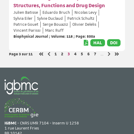
Structures, Functions and Drug Design
Julien Batisse
Eduardo Bruch
Nicolas Levy
Sylvia Eiler
Sylvie Duclaud
Patrick Schultz
Patrice Gouet
Serge Bouaziz
Olivier Delelis
Vincent Parissi
Marc Ruff
Biophysical Journal ; Volume: 118 ; Page: 500a
HAL
DOI
Page 3
sur 11
Page
Page
Page
Page
Page
Page
Page
1
2
3
4
5
6
7
…
Page précédente
Page suivante
Première page
Dernière 
IGBMC
- CNRS UMR 7104 - Inserm U 1258
1 rue Laurent Fries
BP 10142