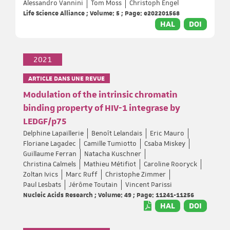
Alessandro Vannini
Tom Moss
Christoph Engel
Life Science Alliance ; Volume: 5 ; Page: e202201568
HAL
DOI
2021
ARTICLE DANS UNE REVUE
Modulation of the intrinsic chromatin
binding property of HIV-1 integrase by
LEDGF/p75
Delphine Lapaillerie
Benoît Lelandais
Eric Mauro
Floriane Lagadec
Camille Tumiotto
Csaba Miskey
Guillaume Ferran
Natacha Kuschner
Christina Calmels
Mathieu Métifiot
Caroline Rooryck
Zoltan Ivics
Marc Ruff
Christophe Zimmer
Paul Lesbats
Jérôme Toutain
Vincent Parissi
Nucleic Acids Research ; Volume: 49 ; Page: 11241-11256
HAL
DOI