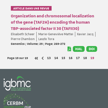
ARTICLE DANS UNE REVUE
Organization and chromosomal localization
of the gene (TAF2H) encoding the human
TBP-associated factor II 30 (TAFII30)
Elisabeth Scheer
Marie-Geneviève Mattei
Xavier Jacq
Pierre Chambon
Laszlo Tora
Genomics ; Volume: 29 ; Page: 269-272
HAL
DOI
Page 19
sur 19
Page
Page
Page
Page
Page
Page
Page
13
14
15
16
17
18
19
Page précédente
Première page