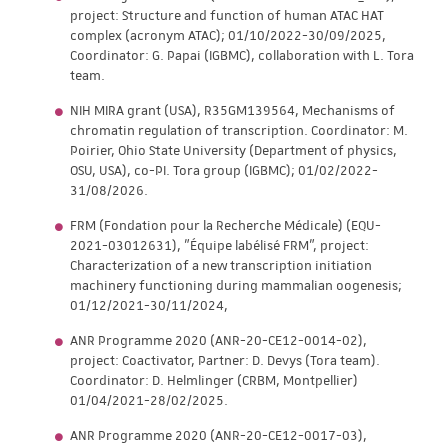
project: Structure and function of human ATAC HAT
complex (acronym ATAC); 01/10/2022-30/09/2025,
Coordinator: G. Papai (IGBMC), collaboration with L. Tora
team.
NIH MIRA grant (USA), R35GM139564, Mechanisms of
chromatin regulation of transcription. Coordinator: M.
Poirier, Ohio State University (Department of physics,
OSU, USA), co-PI. Tora group (IGBMC); 01/02/2022-
31/08/2026.
FRM (Fondation pour la Recherche Médicale) (EQU-
2021-03012631), "Équipe labélisé FRM", project:
Characterization of a new transcription initiation
machinery functioning during mammalian oogenesis;
01/12/2021-30/11/2024,
ANR Programme 2020 (ANR-20-CE12-0014-02),
project: Coactivator, Partner: D. Devys (Tora team).
Coordinator: D. Helmlinger (CRBM, Montpellier)
01/04/2021-28/02/2025.
ANR Programme 2020 (ANR-20-CE12-0017-03),