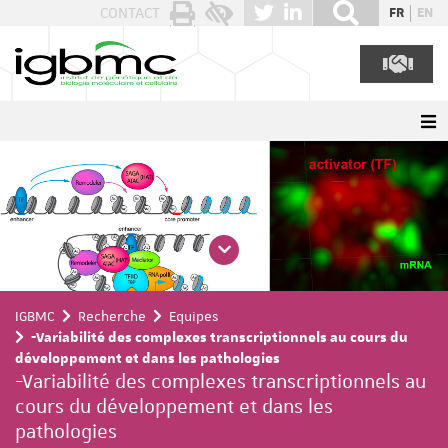
Panneau de gestion des cookies
CONTACT
FR
EN
IGBMC
Recherche
Equipes
-Variabilité des complexes transcriptionnels au cours du
développement et dans les pathologies
-Variabilité des complexes transcriptionnels au
cours du développement et dans les
pathologies