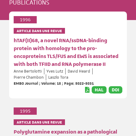
PUBLICATIONS
1996
ARTICLE DANS UNE REVUE
hTAF(II)68, a novel RNA/ssDNA-binding
protein with homology to the pro-
oncoproteins TLS/FUS and EWS is associated
with both TFIID and RNA polymerase II
Anne Bertolotti
Yves Lutz
David Heard
Pierre Chambon
Laszlo Tora
EMBO Journal ; Volume: 15 ; Page: 5022-5031
HAL
DOI
1995
ARTICLE DANS UNE REVUE
Polyglutamine expansion as a pathological