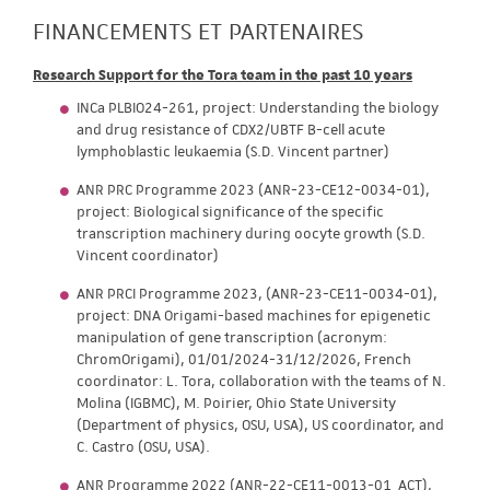
FINANCEMENTS ET PARTENAIRES
Research Support for the Tora team in the past 10 years
INCa PLBIO24-261, project: Understanding the biology
and drug resistance of CDX2/UBTF B-cell acute
lymphoblastic leukaemia (S.D. Vincent partner)
ANR PRC Programme 2023 (ANR-23-CE12-0034-01),
project: Biological significance of the specific
transcription machinery during oocyte growth (S.D.
Vincent coordinator)
ANR PRCI Programme 2023, (ANR-23-CE11-0034-01),
project: DNA Origami-based machines for epigenetic
manipulation of gene transcription (acronym:
ChromOrigami), 01/01/2024-31/12/2026, French
coordinator: L. Tora, collaboration with the teams of N.
Molina (IGBMC), M. Poirier, Ohio State University
(Department of physics, OSU, USA), US coordinator, and
C. Castro (OSU, USA).
ANR Programme 2022 (ANR-22-CE11-0013-01_ACT),