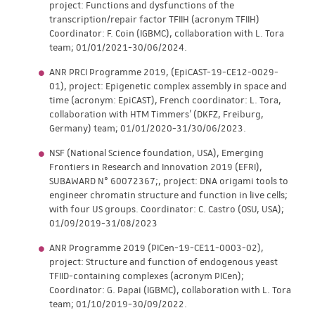
project: Functions and dysfunctions of the
transcription/repair factor TFIIH (acronym TFIIH)
Coordinator: F. Coin (IGBMC), collaboration with L. Tora
team; 01/01/2021-30/06/2024.
ANR PRCI Programme 2019, (EpiCAST-19-CE12-0029-
01), project: Epigenetic complex assembly in space and
time (acronym: EpiCAST), French coordinator: L. Tora,
collaboration with HTM Timmers' (DKFZ, Freiburg,
Germany) team; 01/01/2020-31/30/06/2023.
NSF (National Science foundation, USA), Emerging
Frontiers in Research and Innovation 2019 (EFRI),
SUBAWARD N° 60072367;, project: DNA origami tools to
engineer chromatin structure and function in live cells;
with four US groups. Coordinator: C. Castro (OSU, USA);
01/09/2019-31/08/2023
ANR Programme 2019 (PICen-19-CE11-0003-02),
project: Structure and function of endogenous yeast
TFIID-containing complexes (acronym PICen);
Coordinator: G. Papai (IGBMC), collaboration with L. Tora
team; 01/10/2019-30/09/2022.