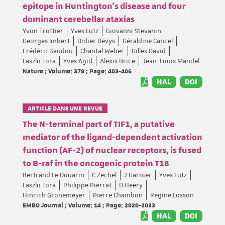
epitope in Huntington's disease and four
dominant cerebellar ataxias
Yvon Trottier
Yves Lutz
Giovanni Stevanin
Georges Imbert
Didier Devys
Géraldine Cancel
Frédéric Saudou
Chantal Weber
Gilles David
Laszlo Tora
Yves Agid
Alexis Brice
Jean-Louis Mandel
Nature ; Volume: 378 ; Page: 403-406
HAL
DOI
ARTICLE DANS UNE REVUE
The N-terminal part of TIF1, a putative
mediator of the ligand-dependent activation
function (AF-2) of nuclear receptors, is fused
to B-raf in the oncogenic protein T18
Bertrand Le Douarin
C Zechel
J Garnier
Yves Lutz
Laszlo Tora
Philippe Pierrat
D Heery
Hinrich Gronemeyer
Pierre Chambon
Regine Losson
EMBO Journal ; Volume: 14 ; Page: 2020-2033
HAL
DOI