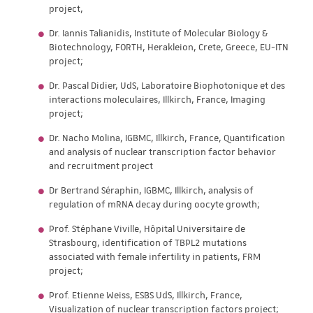
project,
Dr. Iannis Talianidis, Institute of Molecular Biology &
Biotechnology, FORTH, Herakleion, Crete, Greece, EU-ITN
project;
Dr. Pascal Didier, UdS, Laboratoire Biophotonique et des
interactions moleculaires, Illkirch, France, Imaging
project;
Dr. Nacho Molina, IGBMC, Illkirch, France, Quantification
and analysis of nuclear transcription factor behavior
and recruitment project
Dr Bertrand Séraphin, IGBMC, Illkirch, analysis of
regulation of mRNA decay during oocyte growth;
Prof. Stéphane Viville, Hôpital Universitaire de
Strasbourg, identification of TBPL2 mutations
associated with female infertility in patients, FRM
project;
Prof. Etienne Weiss, ESBS UdS, Illkirch, France,
Visualization of nuclear transcription factors project;