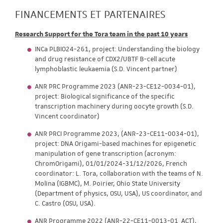
FINANCEMENTS ET PARTENAIRES
Research Support for the Tora team in the past 10 years
INCa PLBIO24-261, project: Understanding the biology
and drug resistance of CDX2/UBTF B-cell acute
lymphoblastic leukaemia (S.D. Vincent partner)
ANR PRC Programme 2023 (ANR-23-CE12-0034-01),
project: Biological significance of the specific
transcription machinery during oocyte growth (S.D.
Vincent coordinator)
ANR PRCI Programme 2023, (ANR-23-CE11-0034-01),
project: DNA Origami-based machines for epigenetic
manipulation of gene transcription (acronym:
ChromOrigami), 01/01/2024-31/12/2026, French
coordinator: L. Tora, collaboration with the teams of N.
Molina (IGBMC), M. Poirier, Ohio State University
(Department of physics, OSU, USA), US coordinator, and
C. Castro (OSU, USA).
ANR Programme 2022 (ANR-22-CE11-0013-01_ACT),