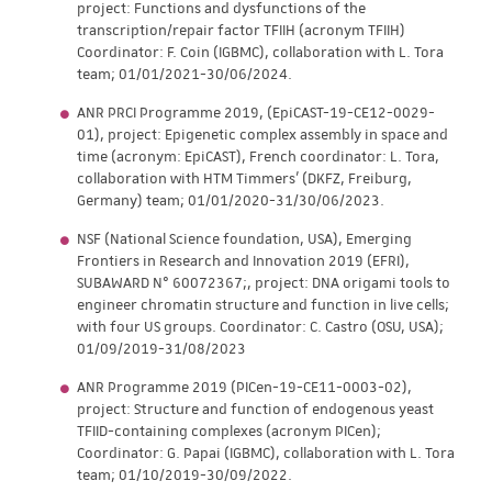
project: Functions and dysfunctions of the
transcription/repair factor TFIIH (acronym TFIIH)
Coordinator: F. Coin (IGBMC), collaboration with L. Tora
team; 01/01/2021-30/06/2024.
ANR PRCI Programme 2019, (EpiCAST-19-CE12-0029-
01), project: Epigenetic complex assembly in space and
time (acronym: EpiCAST), French coordinator: L. Tora,
collaboration with HTM Timmers' (DKFZ, Freiburg,
Germany) team; 01/01/2020-31/30/06/2023.
NSF (National Science foundation, USA), Emerging
Frontiers in Research and Innovation 2019 (EFRI),
SUBAWARD N° 60072367;, project: DNA origami tools to
engineer chromatin structure and function in live cells;
with four US groups. Coordinator: C. Castro (OSU, USA);
01/09/2019-31/08/2023
ANR Programme 2019 (PICen-19-CE11-0003-02),
project: Structure and function of endogenous yeast
TFIID-containing complexes (acronym PICen);
Coordinator: G. Papai (IGBMC), collaboration with L. Tora
team; 01/10/2019-30/09/2022.