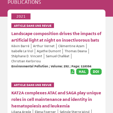
PUBLICATIONS
2021
ARTICLE DANS UNE REVUE
Landscape composition drives the impacts of
artificial light at night on insectivorous bats
Kévin Barré
Arthur Vernet
Clémentine Azam
Isabelle Le Viol
Agathe Dumont
Thomas Deana
Stéphane D. Vincent
Samuel Challéat
Christian Kerbiriou
Environmental Pollution ; Volume: 292 ; Page: 118394
HAL
DOI
ARTICLE DANS UNE REVUE
KAT2A complexes ATAC and SAGA play unique
roles in cell maintenance and identity in
hematopoiesis and leukemia
Liliana Arede
Elena Foerner
Selinde Sterre Wind