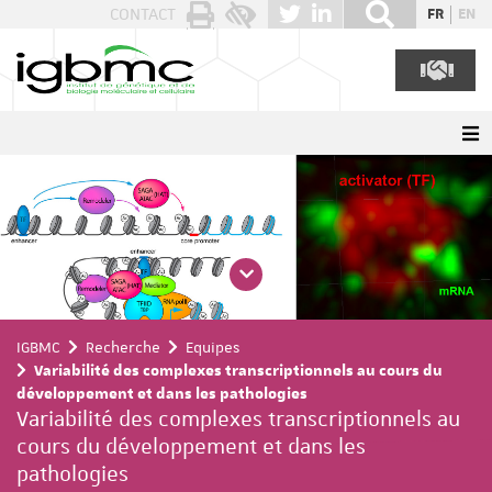
Panneau de gestion des cookies
CONTACT
FR
EN
IGBMC
Recherche
Equipes
Variabilité des complexes transcriptionnels au cours du
développement et dans les pathologies
Variabilité des complexes transcriptionnels au
cours du développement et dans les
pathologies