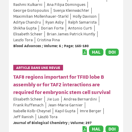
Rashmi Kulkarni
Ana Filipa Domingues
George Giotopoulos
Svenja Kleinwächter
Maximilian Mollenhauer-Starkl
Holly Davison
Aditya Chandru
Ryan Asby
Ralph Samarista
Shikha Gupta
Dorian Forte
Antonio Curti
Elisabeth Scheer
Brian James Patrick Huntly
Laszlo Tora
Cristina Pina
Blood Advances ; Volume: 6 ; Page: 165-180
HAL
DOI
ARTICLE DANS UNE REVUE
TAF8 regions important for TFIID lobe B
assembly or for TAF2 interactions are
required for embryonic stem cell survival
Elisabeth Scheer
Jie Luo
Andrea Bernardini
Frank Ruffenach
Jean-Marie Garnier
Isabelle Kolb-Cheynel
Kapil Gupta
Imre Berger
Jeff Ranish
László Tora
Journal of Biological Chemistry ; Volume: 297
HAL
DOI