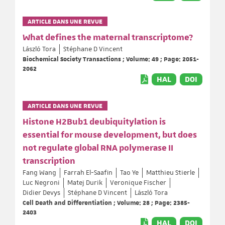
ARTICLE DANS UNE REVUE
What defines the maternal transcriptome?
László Tora
Stéphane D Vincent
Biochemical Society Transactions ; Volume: 49 ; Page: 2051-
2062
HAL
DOI
ARTICLE DANS UNE REVUE
Histone H2Bub1 deubiquitylation is
essential for mouse development, but does
not regulate global RNA polymerase II
transcription
Fang Wang
Farrah El-Saafin
Tao Ye
Matthieu Stierle
Luc Negroni
Matej Durik
Veronique Fischer
Didier Devys
Stéphane D Vincent
László Tora
Cell Death and Differentiation ; Volume: 28 ; Page: 2385-
2403
HAL
DOI