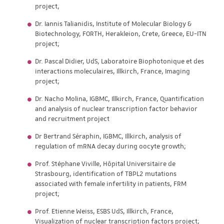
project,
Dr. Iannis Talianidis, Institute of Molecular Biology &
Biotechnology, FORTH, Herakleion, Crete, Greece, EU-ITN
project;
Dr. Pascal Didier, UdS, Laboratoire Biophotonique et des
interactions moleculaires, Illkirch, France, Imaging
project;
Dr. Nacho Molina, IGBMC, Illkirch, France, Quantification
and analysis of nuclear transcription factor behavior
and recruitment project
Dr Bertrand Séraphin, IGBMC, Illkirch, analysis of
regulation of mRNA decay during oocyte growth;
Prof. Stéphane Viville, Hôpital Universitaire de
Strasbourg, identification of TBPL2 mutations
associated with female infertility in patients, FRM
project;
Prof. Etienne Weiss, ESBS UdS, Illkirch, France,
Visualization of nuclear transcription factors project;