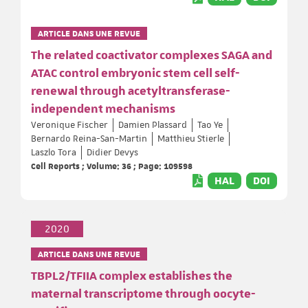
ARTICLE DANS UNE REVUE
The related coactivator complexes SAGA and
ATAC control embryonic stem cell self-
renewal through acetyltransferase-
independent mechanisms
Veronique Fischer
Damien Plassard
Tao Ye
Bernardo Reina-San-Martin
Matthieu Stierle
Laszlo Tora
Didier Devys
Cell Reports ; Volume: 36 ; Page: 109598
HAL
DOI
2020
ARTICLE DANS UNE REVUE
TBPL2/TFIIA complex establishes the
maternal transcriptome through oocyte-