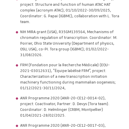
project: Structure and function of human ATAC HAT
complex (acronym ATAC); 01/10/2022-30/09/2025,
Coordinator: G. Papai (IGBMC), collaboration with L. Tora
team.
NIH MIRA grant (USA), R35GM139564, Mechanisms of
chromatin regulation of transcription. Coordinator: M.
Poirier, Ohio State University (Department of physics,
OSU, USA), co-PI. Tora group (IGBMC); 01/02/2022-
31/08/2026.
FRM (Fondation pour la Recherche Médicale) (EQU-
2021-03012631), "Équipe labélisé FRM", project:
Characterization of a new transcription initiation
machinery functioning during mammalian oogenesis;
01/12/2021-30/11/2024,
ANR Programme 2020 (ANR-20-CE12-0014-02),
project: Coactivator, Partner: D. Devys (Tora team).
Coordinator: D. Helmlinger (CRBM, Montpellier)
01/04/2021-28/02/2025.
ANR Programme 2020 (ANR-20-CE12-0017-03),