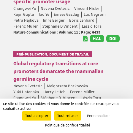
specific promoter usage
Changwei Yu
Nevena Cvetesic
Vincent Hisler
Kapil Gupta
Tao Ye
Emese Gazdag
Luc Negroni
Petra Hajkova
Imre Berger
Boris Lenhard
Ferenc Müller
Stéphane D Vincent
László Tora
Nature Communications ; Volume: 11 ; Page: 6439
HAL
DOI
PRÉ-PUBLICATION, DOCUMENT DE TRAVAIL
Global regulatory transitions at core
promoters demarcate the mammalian
germline cycle
Nevena Cvetesic
Malgorzata Borkowska
Yuki Hatanaka
Harry Leitch
Ferenc Müller
Changwei Yu
Stéphane D. Vincent
Làszlo Tora
Petra Hajkova
Boris Lenhard
Ce site utilise des cookies et vous donne le contrôle sur ceux que vous
souhaitez activer
HAL
DOI
Tout accepter
Tout refuser
Personnaliser
Politique de confidentialité
PRÉ-PUBLICATION, DOCUMENT DE TRAVAIL