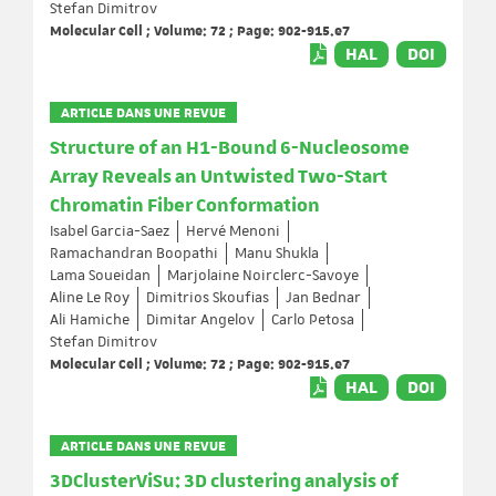
Stefan Dimitrov
Molecular Cell ; Volume: 72 ; Page: 902-915.e7
HAL
DOI
ARTICLE DANS UNE REVUE
Structure of an H1-Bound 6-Nucleosome
Array Reveals an Untwisted Two-Start
Chromatin Fiber Conformation
Isabel Garcia-Saez
Hervé Menoni
Ramachandran Boopathi
Manu Shukla
Lama Soueidan
Marjolaine Noirclerc-Savoye
Aline Le Roy
Dimitrios Skoufias
Jan Bednar
Ali Hamiche
Dimitar Angelov
Carlo Petosa
Stefan Dimitrov
Molecular Cell ; Volume: 72 ; Page: 902-915.e7
HAL
DOI
ARTICLE DANS UNE REVUE
3DClusterViSu: 3D clustering analysis of