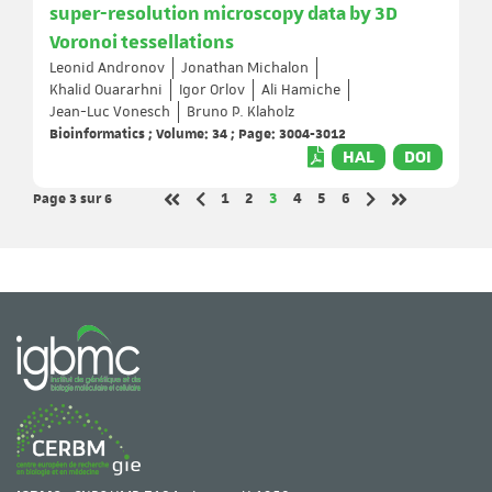
super-resolution microscopy data by 3D
Voronoi tessellations
Leonid Andronov
Jonathan Michalon
Khalid Ouararhni
Igor Orlov
Ali Hamiche
Jean-Luc Vonesch
Bruno P. Klaholz
Bioinformatics ; Volume: 34 ; Page: 3004-3012
HAL
DOI
Page 3
sur 6
Page
Page
Page
Page
Page
Page
1
2
3
4
5
6
Page précédente
Page suivante
Première page
Dernière page