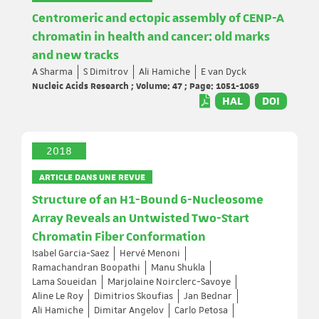
Centromeric and ectopic assembly of CENP-A
chromatin in health and cancer: old marks
and new tracks
A Sharma
S Dimitrov
Ali Hamiche
E van Dyck
Nucleic Acids Research ; Volume: 47 ; Page: 1051-1069
HAL
DOI
2018
ARTICLE DANS UNE REVUE
Structure of an H1-Bound 6-Nucleosome
Array Reveals an Untwisted Two-Start
Chromatin Fiber Conformation
Isabel Garcia-Saez
Hervé Menoni
Ramachandran Boopathi
Manu Shukla
Lama Soueidan
Marjolaine Noirclerc-Savoye
Aline Le Roy
Dimitrios Skoufias
Jan Bednar
Ali Hamiche
Dimitar Angelov
Carlo Petosa