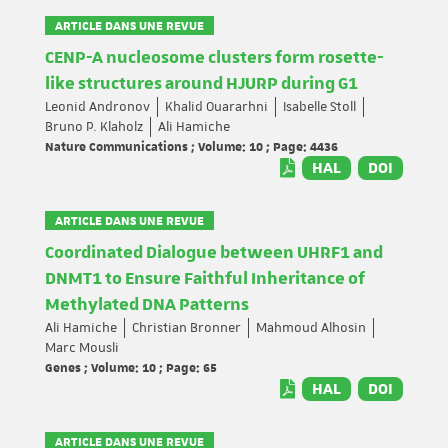
ARTICLE DANS UNE REVUE
CENP-A nucleosome clusters form rosette-
like structures around HJURP during G1
Leonid Andronov
Khalid Ouararhni
Isabelle Stoll
Bruno P. Klaholz
Ali Hamiche
Nature Communications ; Volume: 10 ; Page: 4436
HAL
DOI
ARTICLE DANS UNE REVUE
Coordinated Dialogue between UHRF1 and
DNMT1 to Ensure Faithful Inheritance of
Methylated DNA Patterns
Ali Hamiche
Christian Bronner
Mahmoud Alhosin
Marc Mousli
Genes ; Volume: 10 ; Page: 65
HAL
DOI
ARTICLE DANS UNE REVUE