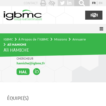
Panneau de gestion des cookies
CONTACT
FR
EN
IGBMC
À Propos de l'IGBMC
Missions
Annuaire
Ali HAMICHE
Ali HAMICHE
CHERCHEUR
hamiche@igbmc.fr
HAL
ÉQUIPE(S)