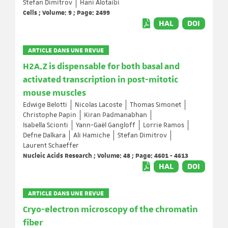
Stefan Dimitrov
Hani Alotaibi
Cells ; Volume: 9 ; Page: 2499
HAL
DOI
ARTICLE DANS UNE REVUE
H2A.Z is dispensable for both basal and
activated transcription in post-mitotic
mouse muscles
Edwige Belotti
Nicolas Lacoste
Thomas Simonet
Christophe Papin
Kiran Padmanabhan
Isabella Scionti
Yann-Gaël Gangloff
Lorrie Ramos
Defne Dalkara
Ali Hamiche
Stefan Dimitrov
Laurent Schaeffer
Nucleic Acids Research ; Volume: 48 ; Page: 4601 - 4613
HAL
DOI
ARTICLE DANS UNE REVUE
Cryo-electron microscopy of the chromatin
fiber