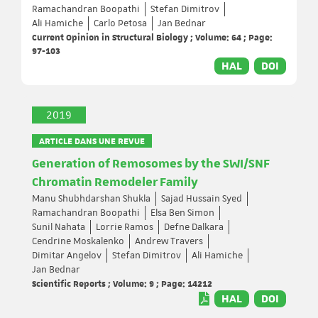
Ramachandran Boopathi
Stefan Dimitrov
Ali Hamiche
Carlo Petosa
Jan Bednar
Current Opinion in Structural Biology ; Volume: 64 ; Page:
97-103
HAL
DOI
2019
ARTICLE DANS UNE REVUE
Generation of Remosomes by the SWI/SNF
Chromatin Remodeler Family
Manu Shubhdarshan Shukla
Sajad Hussain Syed
Ramachandran Boopathi
Elsa Ben Simon
Sunil Nahata
Lorrie Ramos
Defne Dalkara
Cendrine Moskalenko
Andrew Travers
Dimitar Angelov
Stefan Dimitrov
Ali Hamiche
Jan Bednar
Scientific Reports ; Volume: 9 ; Page: 14212
HAL
DOI