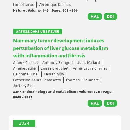
Lionel Larue
Veronique Delmas
Nature ; Volume: 643 ; Page: 801 - 809
HAL
DOI
ARTICLE DANS UNE REVUE
Mammary tumor development induces
perturbation of liver glucose metabolism
with inflammation and fibrosis
Anouk Charlot
Anthony Bringolf
Joris Mallard
Amélie Jaulin
Emilie Crouchet
Anne-Laure Charles
Delphine Duteil
Fabien Alpy
Catherine-Laure Tomasetto
Thomas F Baumert
Joffrey Zoll
AJP - Endocrinology and Metabolism ; Volume: 328 ; Page:
E645 - E651
HAL
DOI
2024