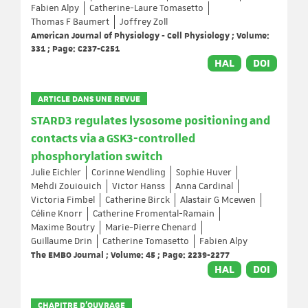
Fabien Alpy
Catherine-Laure Tomasetto
Thomas F Baumert
Joffrey Zoll
American Journal of Physiology - Cell Physiology ; Volume:
331 ; Page: C237-C251
HAL
DOI
ARTICLE DANS UNE REVUE
STARD3 regulates lysosome positioning and
contacts via a GSK3-controlled
phosphorylation switch
Julie Eichler
Corinne Wendling
Sophie Huver
Mehdi Zouiouich
Victor Hanss
Anna Cardinal
Victoria Fimbel
Catherine Birck
Alastair G Mcewen
Céline Knorr
Catherine Fromental-Ramain
Maxime Boutry
Marie-Pierre Chenard
Guillaume Drin
Catherine Tomasetto
Fabien Alpy
The EMBO Journal ; Volume: 45 ; Page: 2239-2277
HAL
DOI
CHAPITRE D’OUVRAGE