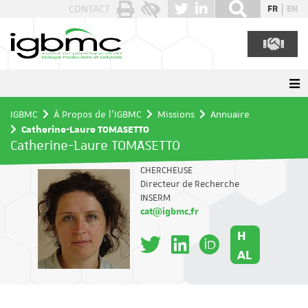
Panneau de gestion des cookies
CONTACT
FR
EN
IGBMC
À Propos de l'IGBMC
Missions
Annuaire
Catherine-Laure TOMASETTO
Catherine-Laure TOMASETTO
CHERCHEUSE
Directeur de Recherche
INSERM
cat@igbmc.fr
H
AL