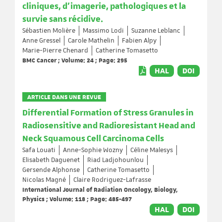
cliniques, d'imagerie, pathologiques et la
survie sans récidive.
Sébastien Molière
Massimo Lodi
Suzanne Leblanc
Anne Gressel
Carole Mathelin
Fabien Alpy
Marie-Pierre Chenard
Catherine Tomasetto
BMC Cancer ; Volume: 24 ; Page: 295
HAL
DOI
ARTICLE DANS UNE REVUE
Differential Formation of Stress Granules in
Radiosensitive and Radioresistant Head and
Neck Squamous Cell Carcinoma Cells
Safa Louati
Anne-Sophie Wozny
Céline Malesys
Elisabeth Daguenet
Riad Ladjohounlou
Gersende Alphonse
Catherine Tomasetto
Nicolas Magné
Claire Rodriguez-Lafrasse
International Journal of Radiation Oncology, Biology,
Physics ; Volume: 118 ; Page: 485-497
HAL
DOI