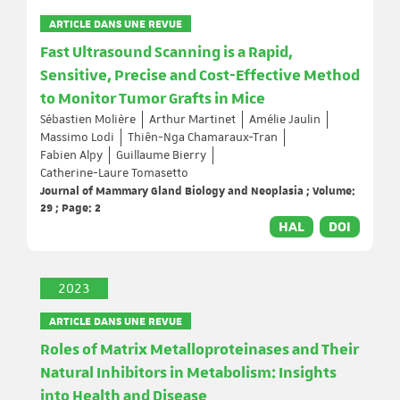
ARTICLE DANS UNE REVUE
Fast Ultrasound Scanning is a Rapid,
Sensitive, Precise and Cost-Effective Method
to Monitor Tumor Grafts in Mice
Sébastien Molière
Arthur Martinet
Amélie Jaulin
Massimo Lodi
Thiên-Nga Chamaraux-Tran
Fabien Alpy
Guillaume Bierry
Catherine-Laure Tomasetto
Journal of Mammary Gland Biology and Neoplasia ; Volume:
29 ; Page: 2
HAL
DOI
2023
ARTICLE DANS UNE REVUE
Roles of Matrix Metalloproteinases and Their
Natural Inhibitors in Metabolism: Insights
into Health and Disease