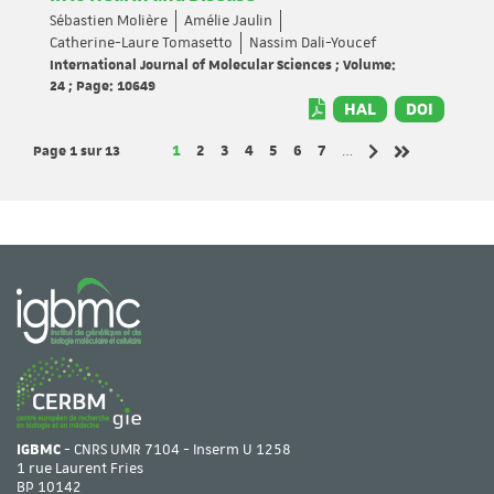
Sébastien Molière
Amélie Jaulin
Catherine-Laure Tomasetto
Nassim Dali-Youcef
International Journal of Molecular Sciences ; Volume:
24 ; Page: 10649
HAL
DOI
Page 1
sur 13
Page
Page
Page
Page
Page
Page
Page
1
2
3
4
5
6
7
…
Page suivante
Dernière page
IGBMC
- CNRS UMR 7104 - Inserm U 1258
1 rue Laurent Fries
BP 10142