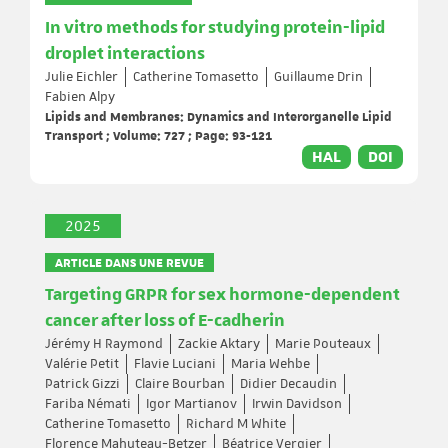
In vitro methods for studying protein-lipid
droplet interactions
Julie Eichler
Catherine Tomasetto
Guillaume Drin
Fabien Alpy
Lipids and Membranes: Dynamics and Interorganelle Lipid
Transport ; Volume: 727 ; Page: 93-121
HAL
DOI
2025
ARTICLE DANS UNE REVUE
Targeting GRPR for sex hormone-dependent
cancer after loss of E-cadherin
Jérémy H Raymond
Zackie Aktary
Marie Pouteaux
Valérie Petit
Flavie Luciani
Maria Wehbe
Patrick Gizzi
Claire Bourban
Didier Decaudin
Fariba Némati
Igor Martianov
Irwin Davidson
Catherine Tomasetto
Richard M White
Florence Mahuteau-Betzer
Béatrice Vergier