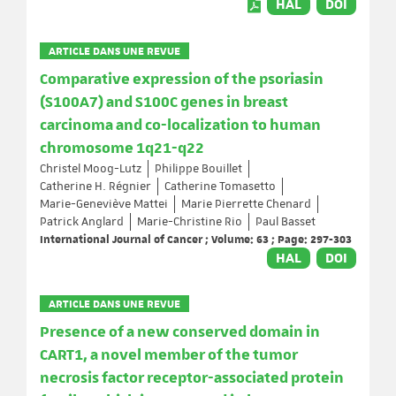
HAL
DOI
ARTICLE DANS UNE REVUE
Comparative expression of the psoriasin
(S100A7) and S100C genes in breast
carcinoma and co-localization to human
chromosome 1q21-q22
Christel Moog-Lutz
Philippe Bouillet
Catherine H. Régnier
Catherine Tomasetto
Marie-Geneviève Mattei
Marie Pierrette Chenard
Patrick Anglard
Marie-Christine Rio
Paul Basset
International Journal of Cancer ; Volume: 63 ; Page: 297-303
HAL
DOI
ARTICLE DANS UNE REVUE
Presence of a new conserved domain in
CART1, a novel member of the tumor
necrosis factor receptor-associated protein