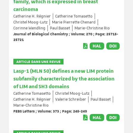
family, which is expressed in breast
carcinoma
Catherine H. Régnier
Catherine Tomasetto
Christel Moog-Lutz
Marie Pierrette Chenard
Corinne Wendling
Paul Basset
Marie-Christine Rio
Journal of Biological Chemistry ; Volume: 270 ; Page: 25715-
25721
HAL
DOI
ARTICLE DANS UNE REVUE
Lasp-1 (MLN 50) defines a new LIM protein
subfamily characterized by the association
of LIM and SH3 domains
Catherine Tomasetto
Christel Moog-Lutz
Catherine H. Régnier
Valerie Schreiber
Paul Basset
Marie-Christine Rio
FEBS Letters ; Volume: 373 ; Page: 245-249
HAL
DOI