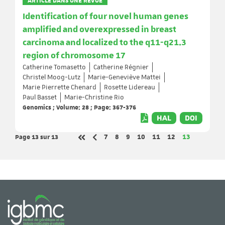
ARTICLE DANS UNE REVUE
Identification of four novel human genes
amplified and overexpressed in breast
carcinoma and localized to the q11-q21.3
region of chromosome 17
Catherine Tomasetto
Catherine Régnier
Christel Moog-Lutz
Marie-Geneviève Mattei
Marie Pierrette Chenard
Rosette Lidereau
Paul Basset
Marie-Christine Rio
Genomics ; Volume: 28 ; Page: 367-376
HAL
DOI
Page 13
sur 13
Page
Page
Page
Page
Page
Page
Page
7
8
9
10
11
12
13
Page précédente
Première page