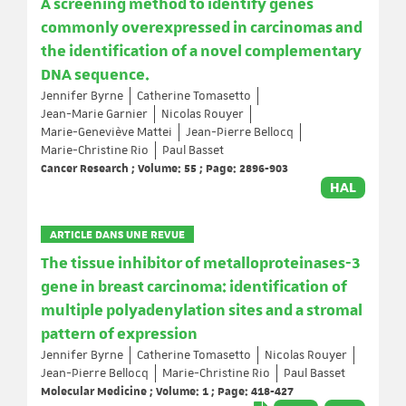
A screening method to identify genes
commonly overexpressed in carcinomas and
the identification of a novel complementary
DNA sequence.
Jennifer Byrne
Catherine Tomasetto
Jean-Marie Garnier
Nicolas Rouyer
Marie-Geneviève Mattei
Jean-Pierre Bellocq
Marie-Christine Rio
Paul Basset
Cancer Research ; Volume: 55 ; Page: 2896-903
HAL
ARTICLE DANS UNE REVUE
The tissue inhibitor of metalloproteinases-3
gene in breast carcinoma: identification of
multiple polyadenylation sites and a stromal
pattern of expression
Jennifer Byrne
Catherine Tomasetto
Nicolas Rouyer
Jean-Pierre Bellocq
Marie-Christine Rio
Paul Basset
Molecular Medicine ; Volume: 1 ; Page: 418-427