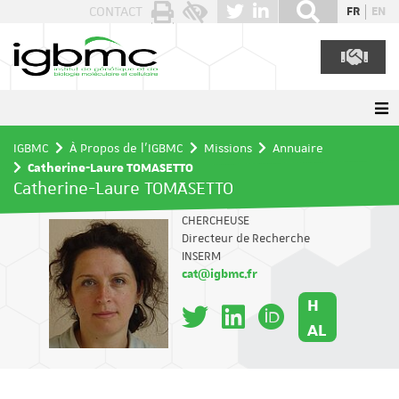
Panneau de gestion des cookies
CONTACT
FR
EN
IGBMC
À Propos de l'IGBMC
Missions
Annuaire
Catherine-Laure TOMASETTO
Catherine-Laure TOMASETTO
CHERCHEUSE
Directeur de Recherche
INSERM
cat@igbmc.fr
H
AL