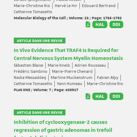
Marie-Christine Rio
Hervé Le Hir
Edouard Bertrand
Catherine Tomasetto
Molecular Biology of the Cell ; Volume: 23 ; Page: 1765-1782
HAL
DOI
ARTICLE DANS UNE REVUE
In Vivo Evidence That TRAF4 Is Required for
Central Nervous System Myelin Homeostasis
Sébastien Blaise
Marie Kneib
Adrien Rousseau
Frédéric Gambino
Marie-Pierre Chenard
Nadia Messaddeq
Martine Muckenstrum
Fabien Alpy
Catherine Tomasetto
Yann Humeau
Marie-Christine Rio
PLoS ONE ; Volume: 7 ; Page: e30917
HAL
DOI
ARTICLE DANS UNE REVUE
Inhibition of cyclooxygenase-2 causes
regression of gastric adenomas in trefoil