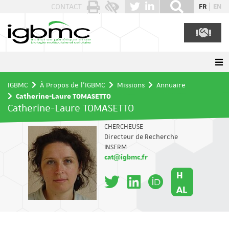
Panneau de gestion des cookies
CONTACT
FR
EN
IGBMC
À Propos de l'IGBMC
Missions
Annuaire
Catherine-Laure TOMASETTO
Catherine-Laure TOMASETTO
CHERCHEUSE
Directeur de Recherche
INSERM
cat@igbmc.fr
H
AL