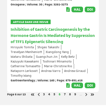
Oncogene ; Volume: 30 ; Page: 3261-3273
HAL
DOI
ARTICLE DANS UNE REVUE
Inhibition of Gastric Carcinogenesis by the
Hormone Gastrin Is Mediated by Suppression
of TFF1 Epigenetic Silencing
Hiroyuki Tomita
Shigeo Takaishi
Trevelyan Menheniott
Xiangdong Yang
Wataru Shibata
Guangchun Jin
Kelly Betz
Kazuyuki Kawakami
Toshinari Minamoto
Catherine Tomasetto
Marie-Christine Rio
Nataporn Lerkowit
Andrea Varro
Andrew Giraud
Timothy Wang
Gastroenterology ; Volume: 140 ; Page: 879-891.e18
HAL
DOI
Page 6
sur 13
Page
Page
Page
Page
Page
Page
Page
3
4
5
6
7
8
9
…
Page précédente
Page suivante
Première page
Dernière 