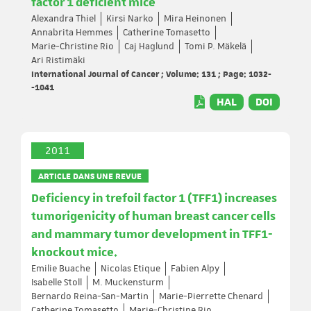
factor 1 deficient mice
Alexandra Thiel
Kirsi Narko
Mira Heinonen
Annabrita Hemmes
Catherine Tomasetto
Marie-Christine Rio
Caj Haglund
Tomi P. Mäkelä
Ari Ristimäki
International Journal of Cancer ; Volume: 131 ; Page: 1032-
-1041
HAL
DOI
2011
ARTICLE DANS UNE REVUE
Deficiency in trefoil factor 1 (TFF1) increases
tumorigenicity of human breast cancer cells
and mammary tumor development in TFF1-
knockout mice.
Emilie Buache
Nicolas Etique
Fabien Alpy
Isabelle Stoll
M. Muckensturm
Bernardo Reina-San-Martin
Marie-Pierrette Chenard
Catherine Tomasetto
Marie-Christine Rio