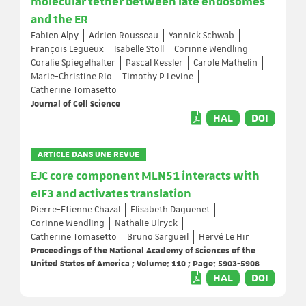
molecular tether between late endosomes
and the ER
Fabien Alpy
Adrien Rousseau
Yannick Schwab
François Legueux
Isabelle Stoll
Corinne Wendling
Coralie Spiegelhalter
Pascal Kessler
Carole Mathelin
Marie-Christine Rio
Timothy P Levine
Catherine Tomasetto
Journal of Cell Science
HAL
DOI
ARTICLE DANS UNE REVUE
EJC core component MLN51 interacts with
eIF3 and activates translation
Pierre-Etienne Chazal
Elisabeth Daguenet
Corinne Wendling
Nathalie Ulryck
Catherine Tomasetto
Bruno Sargueil
Hervé Le Hir
Proceedings of the National Academy of Sciences of the
United States of America ; Volume: 110 ; Page: 5903-5908
HAL
DOI