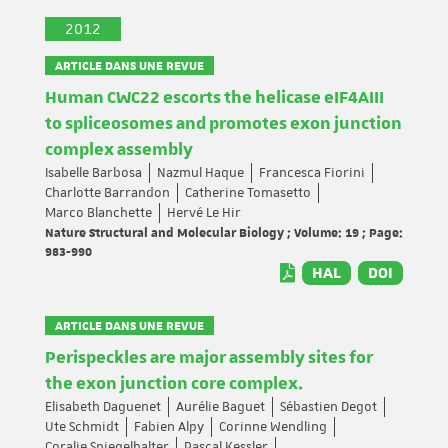
2012
ARTICLE DANS UNE REVUE
Human CWC22 escorts the helicase eIF4AIII
to spliceosomes and promotes exon junction
complex assembly
Isabelle Barbosa
Nazmul Haque
Francesca Fiorini
Charlotte Barrandon
Catherine Tomasetto
Marco Blanchette
Hervé Le Hir
Nature Structural and Molecular Biology ; Volume: 19 ; Page:
983-990
HAL
DOI
ARTICLE DANS UNE REVUE
Perispeckles are major assembly sites for
the exon junction core complex.
Elisabeth Daguenet
Aurélie Baguet
Sébastien Degot
Ute Schmidt
Fabien Alpy
Corinne Wendling
Coralie Spiegelhalter
Pascal Kessler