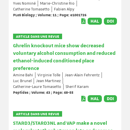
Yves Nominé
Marie-Christine Rio
Catherine Tomasetto
Fabien Alpy
PLoS Biology ; Volume: 11 ; Page: e1001726
HAL
DOI
ARTICLE DANS UNE REVUE
Ghrelin knockout mice show decreased
voluntary alcohol consumption and reduced
ethanol-induced conditioned place
preference
Amine Bahi
Virginie Tolle
Jean-Alain Fehrentz
Luc Brunel
Jean Martinez
Catherine-Laure Tomasetto
Sherif Karam
Peptides ; Volume: 43 ; Page: 48-55
HAL
DOI
ARTICLE DANS UNE REVUE
STARD3/STARD3NL and VAP make a novel