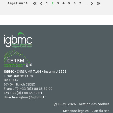
Page 2
sur 13
Page
Page
Page
Page
Page
Page
Page
1
2
3
4
5
6
7
…
Page précédente
Page suivante
Première page
Dernière 
IGBMC
- CNRS UMR 7104 - Inserm U 1258
1 rue Laurent Fries
BP 10142
67404 Illkirch CEDEX
France Tél
+33 (0)3 88 65 32 00
Fax +33 (0)3 88 65 32 01
directeur.igbmc@igbmc.fr
© IGBMC 2026 -
Gestion des cookies
Mentions légales
-
Plan du site