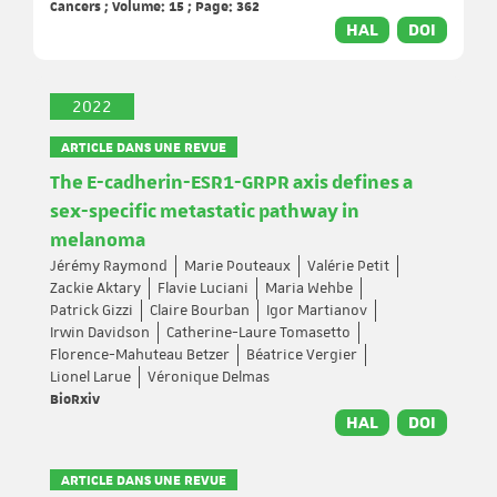
Cancers ; Volume: 15 ; Page: 362
HAL
DOI
2022
ARTICLE DANS UNE REVUE
The E-cadherin-ESR1-GRPR axis defines a
sex-specific metastatic pathway in
melanoma
Jérémy Raymond
Marie Pouteaux
Valérie Petit
Zackie Aktary
Flavie Luciani
Maria Wehbe
Patrick Gizzi
Claire Bourban
Igor Martianov
Irwin Davidson
Catherine-Laure Tomasetto
Florence-Mahuteau Betzer
Béatrice Vergier
Lionel Larue
Véronique Delmas
BioRxiv
HAL
DOI
ARTICLE DANS UNE REVUE