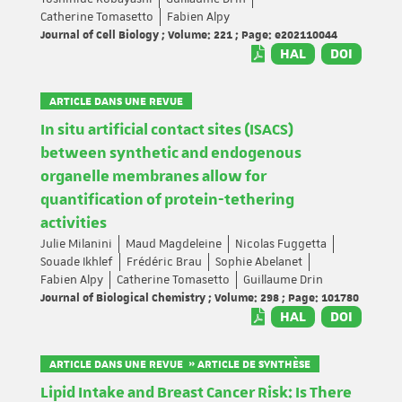
Catherine Tomasetto
Fabien Alpy
Journal of Cell Biology ; Volume: 221 ; Page: e202110044
HAL
DOI
ARTICLE DANS UNE REVUE
In situ artificial contact sites (ISACS)
between synthetic and endogenous
organelle membranes allow for
quantification of protein-tethering
activities
Julie Milanini
Maud Magdeleine
Nicolas Fuggetta
Souade Ikhlef
Frédéric Brau
Sophie Abelanet
Fabien Alpy
Catherine Tomasetto
Guillaume Drin
Journal of Biological Chemistry ; Volume: 298 ; Page: 101780
HAL
DOI
ARTICLE DANS UNE REVUE » ARTICLE DE SYNTHÈSE
Lipid Intake and Breast Cancer Risk: Is There