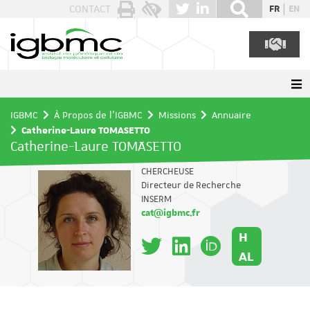
Panneau de gestion des cookies
CONTACT
FR
EN
IGBMC
À Propos de l'IGBMC
Missions
Annuaire
Catherine-Laure TOMASETTO
Catherine-Laure TOMASETTO
CHERCHEUSE
Directeur de Recherche
INSERM
cat@igbmc.fr
H
AL