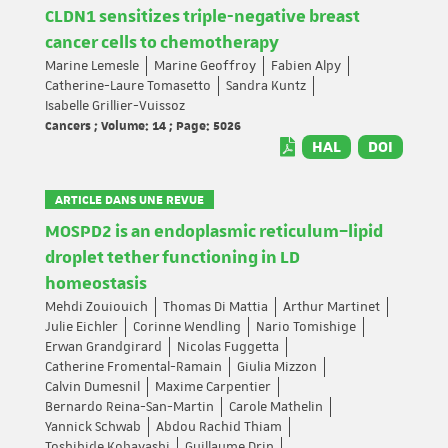
CLDN1 sensitizes triple-negative breast
cancer cells to chemotherapy
Marine Lemesle
Marine Geoffroy
Fabien Alpy
Catherine-Laure Tomasetto
Sandra Kuntz
Isabelle Grillier-Vuissoz
Cancers ; Volume: 14 ; Page: 5026
HAL
DOI
ARTICLE DANS UNE REVUE
MOSPD2 is an endoplasmic reticulum–lipid
droplet tether functioning in LD
homeostasis
Mehdi Zouiouich
Thomas Di Mattia
Arthur Martinet
Julie Eichler
Corinne Wendling
Nario Tomishige
Erwan Grandgirard
Nicolas Fuggetta
Catherine Fromental-Ramain
Giulia Mizzon
Calvin Dumesnil
Maxime Carpentier
Bernardo Reina-San-Martin
Carole Mathelin
Yannick Schwab
Abdou Rachid Thiam
Toshihide Kobayashi
Guillaume Drin