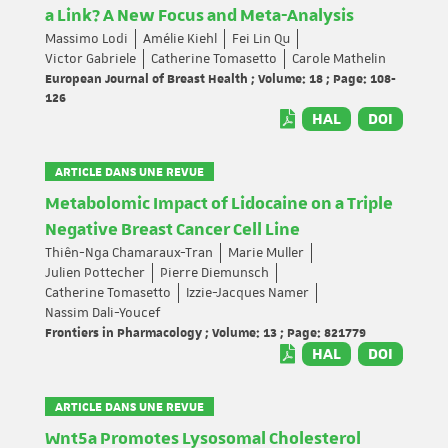
a Link? A New Focus and Meta-Analysis
Massimo Lodi
Amélie Kiehl
Fei Lin Qu
Victor Gabriele
Catherine Tomasetto
Carole Mathelin
European Journal of Breast Health ; Volume: 18 ; Page: 108-
126
HAL
DOI
ARTICLE DANS UNE REVUE
Metabolomic Impact of Lidocaine on a Triple
Negative Breast Cancer Cell Line
Thiên-Nga Chamaraux-Tran
Marie Muller
Julien Pottecher
Pierre Diemunsch
Catherine Tomasetto
Izzie-Jacques Namer
Nassim Dali-Youcef
Frontiers in Pharmacology ; Volume: 13 ; Page: 821779
HAL
DOI
ARTICLE DANS UNE REVUE
Wnt5a Promotes Lysosomal Cholesterol