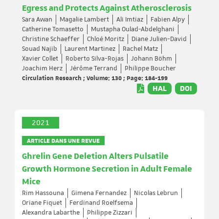
Egress and Protects Against Atherosclerosis
Sara Awan
Magalie Lambert
Ali Imtiaz
Fabien Alpy
Catherine Tomasetto
Mustapha Oulad-Abdelghani
Christine Schaeffer
Chloé Moritz
Diane Julien-David
Souad Najib
Laurent Martinez
Rachel Matz
Xavier Collet
Roberto Silva-Rojas
Johann Böhm
Joachim Herz
Jérôme Terrand
Philippe Boucher
Circulation Research ; Volume: 130 ; Page: 184-199
HAL
DOI
2021
ARTICLE DANS UNE REVUE
Ghrelin Gene Deletion Alters Pulsatile
Growth Hormone Secretion in Adult Female
Mice
Rim Hassouna
Gimena Fernandez
Nicolas Lebrun
Oriane Fiquet
Ferdinand Roelfsema
Alexandra Labarthe
Philippe Zizzari