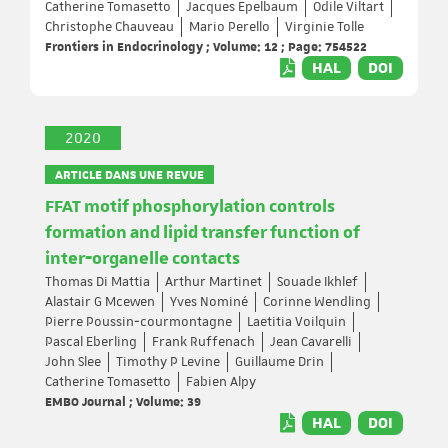
Catherine Tomasetto
Jacques Epelbaum
Odile Viltart
Christophe Chauveau
Mario Perello
Virginie Tolle
Frontiers in Endocrinology ; Volume: 12 ; Page: 754522
HAL
DOI
2020
ARTICLE DANS UNE REVUE
FFAT motif phosphorylation controls
formation and lipid transfer function of
inter‐organelle contacts
Thomas Di Mattia
Arthur Martinet
Souade Ikhlef
Alastair G Mcewen
Yves Nominé
Corinne Wendling
Pierre Poussin‐courmontagne
Laetitia Voilquin
Pascal Eberling
Frank Ruffenach
Jean Cavarelli
John Slee
Timothy P Levine
Guillaume Drin
Catherine Tomasetto
Fabien Alpy
EMBO Journal ; Volume: 39
HAL
DOI