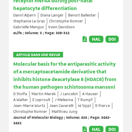
receptor HNF4A during post-natal
hepatocyte differentiation
Daniil Alpern
Diana Langer
Benoit Ballester
Stephanie Le Gras
Christophe Romier
Gabrielle Mengus
Irwin Davidson
eLife ; Volume: 3 ; Page: 308-312
HAL
DOI
ARTICLE DANS UNE REVUE
Molecular basis for the antiparasitic activity
of a mercaptoacetamide derivative that
inhibits histone deacetylase 8 (HDAC8) from
the human pathogen schistosoma mansoni
D Stolfa
Martin Marek
J Lancelot
A Hauser
A Walter
E Leproult
J Melesina
T Rumpf
Jean-Marie Wurtz
Jean Cavarelli
W Sippl
R Pierce
Christophe Romier
Matthieu Jung
Journal of Molecular Biology ; Volume: 426 ; Page: 3442-
3453
HAL
DOI