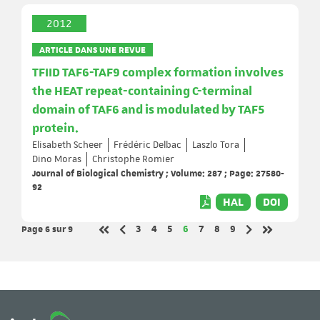
2012
ARTICLE DANS UNE REVUE
TFIID TAF6-TAF9 complex formation involves
the HEAT repeat-containing C-terminal
domain of TAF6 and is modulated by TAF5
protein.
Elisabeth Scheer
Frédéric Delbac
Laszlo Tora
Dino Moras
Christophe Romier
Journal of Biological Chemistry ; Volume: 287 ; Page: 27580-
92
HAL
DOI
Page 6
sur 9
Page
Page
Page
Page
Page
Page
Page
3
4
5
6
7
8
9
Page précédente
Page suivante
Première page
Dernière pa