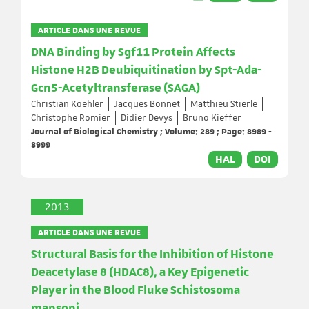
ARTICLE DANS UNE REVUE
DNA Binding by Sgf11 Protein Affects
Histone H2B Deubiquitination by Spt-Ada-
Gcn5-Acetyltransferase (SAGA)
Christian Koehler
Jacques Bonnet
Matthieu Stierle
Christophe Romier
Didier Devys
Bruno Kieffer
Journal of Biological Chemistry ; Volume: 289 ; Page: 8989 -
8999
HAL
DOI
2013
ARTICLE DANS UNE REVUE
Structural Basis for the Inhibition of Histone
Deacetylase 8 (HDAC8), a Key Epigenetic
Player in the Blood Fluke Schistosoma
mansoni