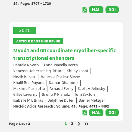
14 ; Page: 1707 - 1720
HAL
DOI
2021
ARTICLE DANS UNE REVUE
Myod1 and GR coordinate myofiber-specific
transcriptional enhancers
Daniela Rovito
Anna-Isavella Rerra
Vanessa Ueberschlag-Pitiot
Shilpy Joshi
Nezih Karasu
Vanessa Dacleu-Siewe
Khalil Ben Rayana
Kamar Ghaibour
Maxime Parisotto
Arnaud Ferry
Scott A Jelinsky
Gilles Laverny
Bruno P Klaholz
Tom Sexton
Isabelle M L Billas
Delphine Duteil
Daniel Metzger
Nucleic Acids Research ; Volume: 49 ; Page: 4472 - 4492
HAL
DOI
Page 1
sur 2
Page
Page
1
2
Page suivante
Dernière page