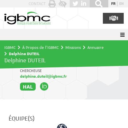
Panneau de gestion des cookies
CONTACT
FR
EN
IGBMC
À Propos de l'IGBMC
Missions
Annuaire
Delphine DUTEIL
Delphine DUTEIL
CHERCHEUSE
delphine.duteil@igbmc.fr
HAL
ÉQUIPE(S)