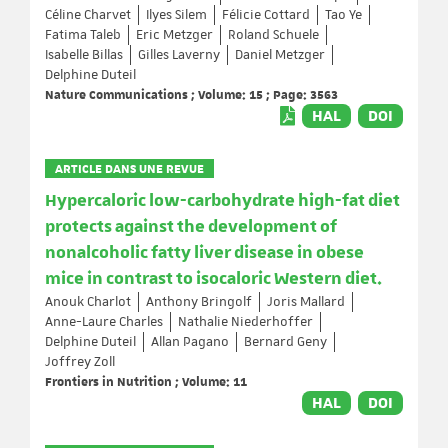
Céline Charvet
Ilyes Silem
Félicie Cottard
Tao Ye
Fatima Taleb
Eric Metzger
Roland Schuele
Isabelle Billas
Gilles Laverny
Daniel Metzger
Delphine Duteil
Nature Communications ; Volume: 15 ; Page: 3563
HAL
DOI
ARTICLE DANS UNE REVUE
Hypercaloric low-carbohydrate high-fat diet
protects against the development of
nonalcoholic fatty liver disease in obese
mice in contrast to isocaloric Western diet.
Anouk Charlot
Anthony Bringolf
Joris Mallard
Anne-Laure Charles
Nathalie Niederhoffer
Delphine Duteil
Allan Pagano
Bernard Geny
Joffrey Zoll
Frontiers in Nutrition ; Volume: 11
HAL
DOI