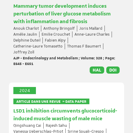
Mammary tumor development induces
perturbation of liver glucose metabolism
with inflammation and fibrosis
Anouk Charlot
Anthony Bringolf
Joris Mallard
Amélie Jaulin
Emilie Crouchet
Anne-Laure Charles
Delphine Duteil
Fabien Alpy
Catherine-Laure Tomasetto
Thomas F Baumert
Joffrey Zoll
AJP - Endocrinology and Metabolism ; Volume: 328 ; Page:
E645 - E651
HAL
DOI
2024
ARTICLE DANS UNE REVUE » DATA PAPER
LSD1 inhibition circumvents glucocorticoid-
induced muscle wasting of male mice
Qingshuang Cai
Rajesh Sahu
Vanessa Ueberschlag-Pitiot
Sirine Souali-Crespo