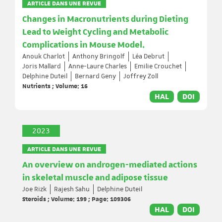
ARTICLE DANS UNE REVUE
Changes in Macronutrients during Dieting
Lead to Weight Cycling and Metabolic
Complications in Mouse Model.
Anouk Charlot
Anthony Bringolf
Léa Debrut
Joris Mallard
Anne-Laure Charles
Emilie Crouchet
Delphine Duteil
Bernard Geny
Joffrey Zoll
Nutrients ; Volume: 16
HAL
DOI
2023
ARTICLE DANS UNE REVUE
An overview on androgen-mediated actions
in skeletal muscle and adipose tissue
Joe Rizk
Rajesh Sahu
Delphine Duteil
Steroids ; Volume: 199 ; Page: 109306
HAL
DOI