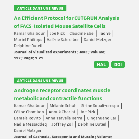
ARTICLE DANS UNE REVUE
An Efficient Protocol for CUT&RUN Analysis
of FACS-Isolated Mouse Satellite Cells
Kamar Ghaibour
Joe Rizk
Claudine Ebel
Tao Ye
Muriel Philipps
Valérie Schreiber
Daniel Metzger
Delphine Duteil
Journal of visualized experiments : JoVE ; Volume:
197 ; Page: 1-21
HAL
DOI
ARTICLE DANS UNE REVUE
Androgen receptor coordinates muscle
metabolic and contractile functions
Kamar Ghaibour
Mélanie Schuh
Sirine Souali‐crespo
Céline Chambon
Anouk Charlot
Joe Rizk
Daniela Rovito
Anna‐isavella Rerra
Qingshuang Cai
Nadia Messaddeq
Joffrey Zoll
Delphine Duteil
Daniel Metzger
Journal of Cachexia, Sarcopenia and Muscle ; Volume: