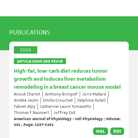
PUBLICATIONS
2026
ARTICLE DANS UNE REVUE
High-fat, low-carb diet reduces tumor
growth and induces liver metabolism
remodeling in a breast cancer mouse model
Anouk Charlot
Anthony Bringolf
Joris Mallard
Amélie Jaulin
Emilie Crouchet
Delphine Duteil
Fabien Alpy
Catherine-Laure Tomasetto
Thomas F Baumert
Joffrey Zoll
American Journal of Physiology - Cell Physiology ; Volume:
331 ; Page: C237-C251
HAL
DOI