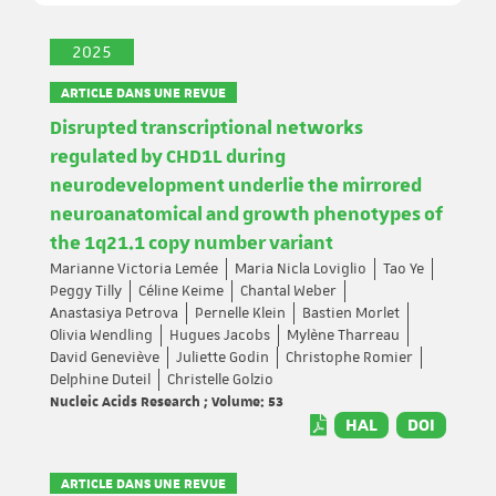
2025
ARTICLE DANS UNE REVUE
Disrupted transcriptional networks
regulated by CHD1L during
neurodevelopment underlie the mirrored
neuroanatomical and growth phenotypes of
the 1q21.1 copy number variant
Marianne Victoria Lemée
Maria Nicla Loviglio
Tao Ye
Peggy Tilly
Céline Keime
Chantal Weber
Anastasiya Petrova
Pernelle Klein
Bastien Morlet
Olivia Wendling
Hugues Jacobs
Mylène Tharreau
David Geneviève
Juliette Godin
Christophe Romier
Delphine Duteil
Christelle Golzio
Nucleic Acids Research ; Volume: 53
HAL
DOI
ARTICLE DANS UNE REVUE