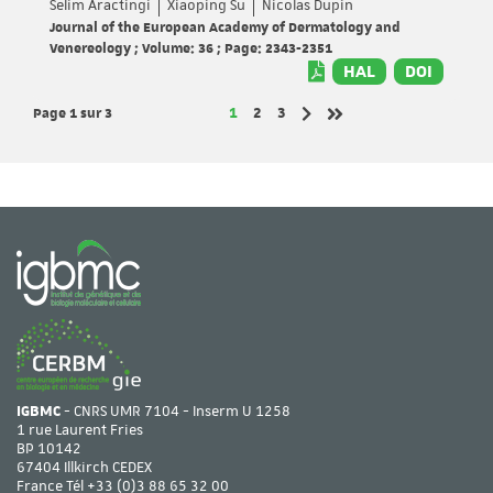
Selim Aractingi
Xiaoping Su
Nicolas Dupin
Journal of the European Academy of Dermatology and
Venereology ; Volume: 36 ; Page: 2343-2351
HAL
DOI
Page 1
sur 3
Page
Page
Page
1
2
3
Page suivante
Dernière page
IGBMC
- CNRS UMR 7104 - Inserm U 1258
1 rue Laurent Fries
BP 10142
67404 Illkirch CEDEX
France Tél
+33 (0)3 88 65 32 00