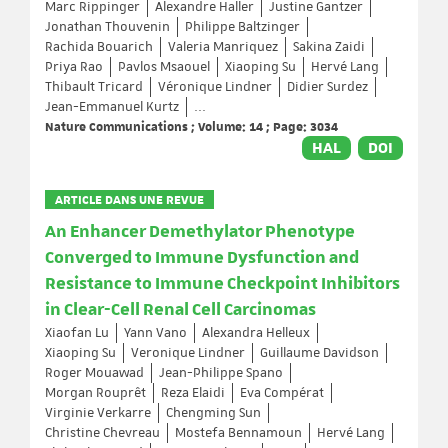
Marc Rippinger
Alexandre Haller
Justine Gantzer
Jonathan Thouvenin
Philippe Baltzinger
Rachida Bouarich
Valeria Manriquez
Sakina Zaidi
Priya Rao
Pavlos Msaouel
Xiaoping Su
Hervé Lang
Thibault Tricard
Véronique Lindner
Didier Surdez
Jean-Emmanuel Kurtz
...
Nature Communications ; Volume: 14 ; Page: 3034
HAL
DOI
ARTICLE DANS UNE REVUE
An Enhancer Demethylator Phenotype
Converged to Immune Dysfunction and
Resistance to Immune Checkpoint Inhibitors
in Clear-Cell Renal Cell Carcinomas
Xiaofan Lu
Yann Vano
Alexandra Helleux
Xiaoping Su
Veronique Lindner
Guillaume Davidson
Roger Mouawad
Jean-Philippe Spano
Morgan Rouprêt
Reza Elaidi
Eva Compérat
Virginie Verkarre
Chengming Sun
Christine Chevreau
Mostefa Bennamoun
Hervé Lang