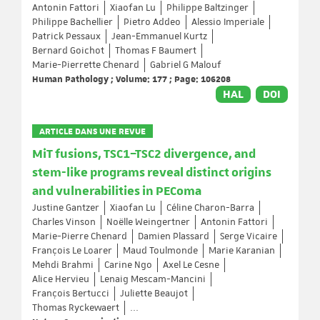
Antonin Fattori
Xiaofan Lu
Philippe Baltzinger
Philippe Bachellier
Pietro Addeo
Alessio Imperiale
Patrick Pessaux
Jean-Emmanuel Kurtz
Bernard Goichot
Thomas F Baumert
Marie-Pierrette Chenard
Gabriel G Malouf
Human Pathology ; Volume: 177 ; Page: 106208
HAL
DOI
ARTICLE DANS UNE REVUE
MiT fusions, TSC1–TSC2 divergence, and
stem-like programs reveal distinct origins
and vulnerabilities in PEComa
Justine Gantzer
Xiaofan Lu
Céline Charon-Barra
Charles Vinson
Noëlle Weingertner
Antonin Fattori
Marie-Pierre Chenard
Damien Plassard
Serge Vicaire
François Le Loarer
Maud Toulmonde
Marie Karanian
Mehdi Brahmi
Carine Ngo
Axel Le Cesne
Alice Hervieu
Lenaig Mescam-Mancini
François Bertucci
Juliette Beaujot
Thomas Ryckewaert
...