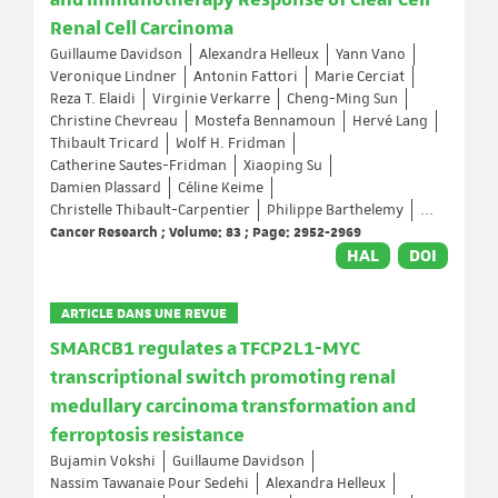
and Immunotherapy Response of Clear Cell
Renal Cell Carcinoma
Guillaume Davidson
Alexandra Helleux
Yann Vano
Veronique Lindner
Antonin Fattori
Marie Cerciat
Reza T. Elaidi
Virginie Verkarre
Cheng-Ming Sun
Christine Chevreau
Mostefa Bennamoun
Hervé Lang
Thibault Tricard
Wolf H. Fridman
Catherine Sautes-Fridman
Xiaoping Su
Damien Plassard
Céline Keime
Christelle Thibault-Carpentier
Philippe Barthelemy
...
Cancer Research ; Volume: 83 ; Page: 2952-2969
HAL
DOI
ARTICLE DANS UNE REVUE
SMARCB1 regulates a TFCP2L1-MYC
transcriptional switch promoting renal
medullary carcinoma transformation and
ferroptosis resistance
Bujamin Vokshi
Guillaume Davidson
Nassim Tawanaie Pour Sedehi
Alexandra Helleux