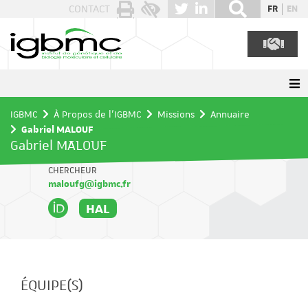
Panneau de gestion des cookies
CONTACT
FR
EN
IGBMC
À Propos de l'IGBMC
Missions
Annuaire
Gabriel MALOUF
Gabriel MALOUF
CHERCHEUR
maloufg@igbmc.fr
HAL
ÉQUIPE(S)