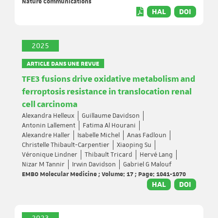
Nature Communications
HAL
DOI
2025
ARTICLE DANS UNE REVUE
TFE3 fusions drive oxidative metabolism and
ferroptosis resistance in translocation renal
cell carcinoma
Alexandra Helleux
Guillaume Davidson
Antonin Lallement
Fatima Al Hourani
Alexandre Haller
Isabelle Michel
Anas Fadloun
Christelle Thibault-Carpentier
Xiaoping Su
Véronique Lindner
Thibault Tricard
Hervé Lang
Nizar M Tannir
Irwin Davidson
Gabriel G Malouf
EMBO Molecular Medicine ; Volume: 17 ; Page: 1041-1070
HAL
DOI