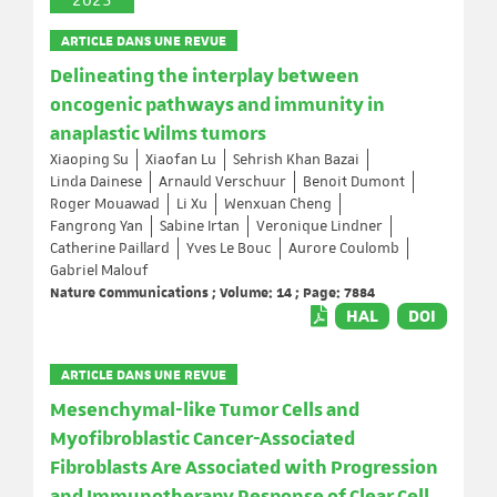
2023
ARTICLE DANS UNE REVUE
Delineating the interplay between
oncogenic pathways and immunity in
anaplastic Wilms tumors
Xiaoping Su
Xiaofan Lu
Sehrish Khan Bazai
Linda Dainese
Arnauld Verschuur
Benoit Dumont
Roger Mouawad
Li Xu
Wenxuan Cheng
Fangrong Yan
Sabine Irtan
Veronique Lindner
Catherine Paillard
Yves Le Bouc
Aurore Coulomb
Gabriel Malouf
Nature Communications ; Volume: 14 ; Page: 7884
HAL
DOI
ARTICLE DANS UNE REVUE
Mesenchymal-like Tumor Cells and
Myofibroblastic Cancer-Associated
Fibroblasts Are Associated with Progression