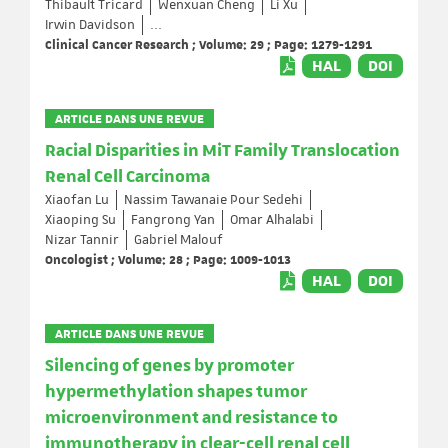
Thibault Tricard
Wenxuan Cheng
Li Xu
Irwin Davidson
...
Clinical Cancer Research ; Volume: 29 ; Page: 1279-1291
HAL
DOI
ARTICLE DANS UNE REVUE
Racial Disparities in MiT Family Translocation
Renal Cell Carcinoma
Xiaofan Lu
Nassim Tawanaie Pour Sedehi
Xiaoping Su
Fangrong Yan
Omar Alhalabi
Nizar Tannir
Gabriel Malouf
Oncologist ; Volume: 28 ; Page: 1009-1013
HAL
DOI
ARTICLE DANS UNE REVUE
Silencing of genes by promoter
hypermethylation shapes tumor
microenvironment and resistance to
immunotherapy in clear-cell renal cell