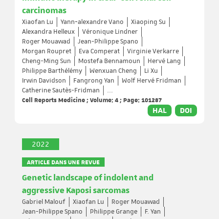
carcinomas
Xiaofan Lu
Yann‐alexandre Vano
Xiaoping Su
Alexandra Helleux
Véronique Lindner
Roger Mouawad
Jean-Philippe Spano
Morgan Roupret
Eva Comperat
Virginie Verkarre
Cheng-Ming Sun
Mostefa Bennamoun
Hervé Lang
Philippe Barthélémy
Wenxuan Cheng
Li Xu
Irwin Davidson
Fangrong Yan
Wolf Hervé Fridman
Catherine Sautès-Fridman
...
Cell Reports Medicine ; Volume: 4 ; Page: 101287
HAL
DOI
2022
ARTICLE DANS UNE REVUE
Genetic landscape of indolent and
aggressive Kaposi sarcomas
Gabriel Malouf
Xiaofan Lu
Roger Mouawad
Jean-Philippe Spano
Philippe Grange
F. Yan