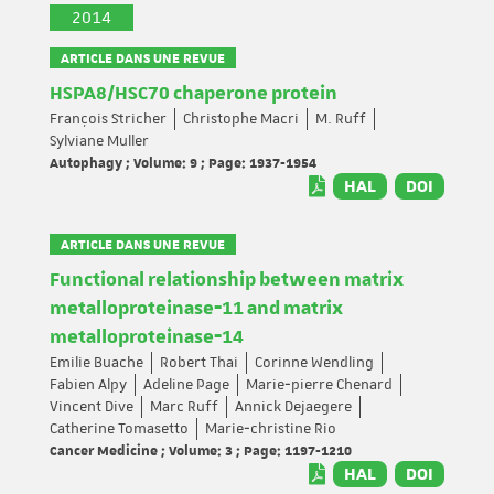
2014
ARTICLE DANS UNE REVUE
HSPA8/HSC70 chaperone protein
François Stricher
Christophe Macri
M. Ruff
Sylviane Muller
Autophagy ; Volume: 9 ; Page: 1937-1954
HAL
DOI
ARTICLE DANS UNE REVUE
Functional relationship between matrix
metalloproteinase‐11 and matrix
metalloproteinase‐14
Emilie Buache
Robert Thai
Corinne Wendling
Fabien Alpy
Adeline Page
Marie‐pierre Chenard
Vincent Dive
Marc Ruff
Annick Dejaegere
Catherine Tomasetto
Marie‐christine Rio
Cancer Medicine ; Volume: 3 ; Page: 1197-1210
HAL
DOI