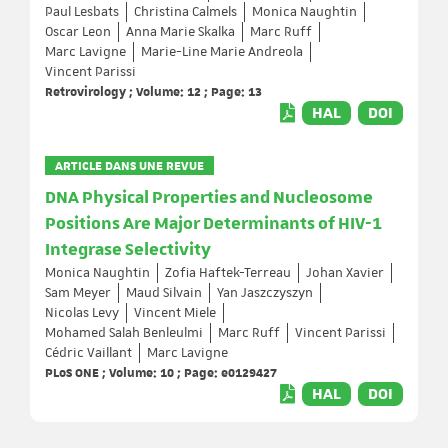
Paul Lesbats
Christina Calmels
Monica Naughtin
Oscar Leon
Anna Marie Skalka
Marc Ruff
Marc Lavigne
Marie-Line Marie Andreola
Vincent Parissi
Retrovirology ; Volume: 12 ; Page: 13
HAL
DOI
ARTICLE DANS UNE REVUE
DNA Physical Properties and Nucleosome
Positions Are Major Determinants of HIV-1
Integrase Selectivity
Monica Naughtin
Zofia Haftek-Terreau
Johan Xavier
Sam Meyer
Maud Silvain
Yan Jaszczyszyn
Nicolas Levy
Vincent Miele
Mohamed Salah Benleulmi
Marc Ruff
Vincent Parissi
Cédric Vaillant
Marc Lavigne
PLoS ONE ; Volume: 10 ; Page: e0129427
HAL
DOI