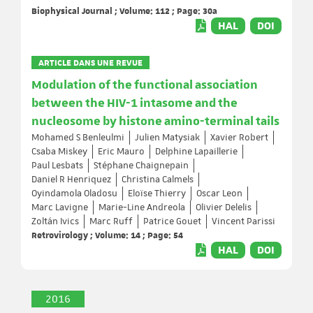
Biophysical Journal ; Volume: 112 ; Page: 30a
HAL
DOI
ARTICLE DANS UNE REVUE
Modulation of the functional association
between the HIV-1 intasome and the
nucleosome by histone amino-terminal tails
Mohamed S Benleulmi
Julien Matysiak
Xavier Robert
Csaba Miskey
Eric Mauro
Delphine Lapaillerie
Paul Lesbats
Stéphane Chaignepain
Daniel R Henriquez
Christina Calmels
Oyindamola Oladosu
Eloïse Thierry
Oscar Leon
Marc Lavigne
Marie-Line Andreola
Olivier Delelis
Zoltán Ivics
Marc Ruff
Patrice Gouet
Vincent Parissi
Retrovirology ; Volume: 14 ; Page: 54
HAL
DOI
2016