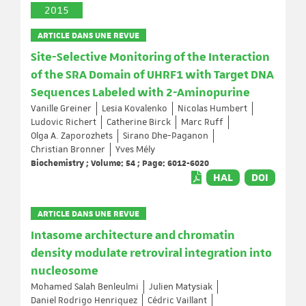
2015
ARTICLE DANS UNE REVUE
Site-Selective Monitoring of the Interaction
of the SRA Domain of UHRF1 with Target DNA
Sequences Labeled with 2-Aminopurine
Vanille Greiner
Lesia Kovalenko
Nicolas Humbert
Ludovic Richert
Catherine Birck
Marc Ruff
Olga A. Zaporozhets
Sirano Dhe-Paganon
Christian Bronner
Yves Mély
Biochemistry ; Volume: 54 ; Page: 6012-6020
HAL
DOI
ARTICLE DANS UNE REVUE
Intasome architecture and chromatin
density modulate retroviral integration into
nucleosome
Mohamed Salah Benleulmi
Julien Matysiak
Daniel Rodrigo Henriquez
Cédric Vaillant