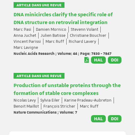
ARTICLE DANS UNE REVUE
DNA minicircles clarify the specific role of
DNA structure on retroviral integration
Marc Pasi
Damien Mornico
Stevenn Volant
Anna Juchet
Julien Batisse
Christiane Bouchier
Vincent Parissi
Marc Ruff
Richard Lavery
Marc Lavigne
Nucleic Acids Research ; Volume: 44 ; Page: 7830 - 7847
HAL
DOI
ARTICLE DANS UNE REVUE
Production of unstable proteins through the
formation of stable core complexes
Nicolas Levy
Sylvia Eiler
Karine Pradeau-Aubreton
Benoit Maillot
François Stricher
Marc Ruff
Nature Communications ; Volume: 7
HAL
DOI