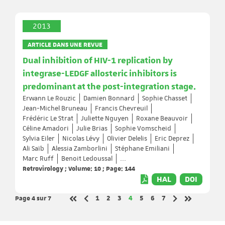
2013
ARTICLE DANS UNE REVUE
Dual inhibition of HIV-1 replication by
integrase-LEDGF allosteric inhibitors is
predominant at the post-integration stage.
Erwann Le Rouzic
Damien Bonnard
Sophie Chasset
Jean-Michel Bruneau
Francis Chevreuil
Frédéric Le Strat
Juliette Nguyen
Roxane Beauvoir
Céline Amadori
Julie Brias
Sophie Vomscheid
Sylvia Eiler
Nicolas Lévy
Olivier Delelis
Eric Deprez
Ali Saïb
Alessia Zamborlini
Stéphane Emiliani
Marc Ruff
Benoit Ledoussal
...
Retrovirology ; Volume: 10 ; Page: 144
HAL
DOI
Page 4
sur 7
Page
Page
Page
Page
Page
Page
Page
1
2
3
4
5
6
7
Page précédente
Page suivante
Première page
Dernière pa