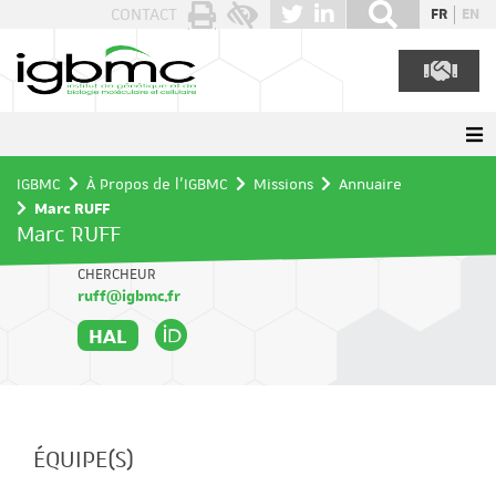
Panneau de gestion des cookies
CONTACT
FR
EN
IGBMC
À Propos de l'IGBMC
Missions
Annuaire
Marc RUFF
Marc RUFF
CHERCHEUR
ruff@igbmc.fr
HAL
ÉQUIPE(S)