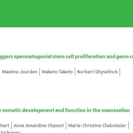
ggers spermatogonial stem cell proliferation and germ c
Maxime Jourden
Maketo Taketo
Norbert Ghyselinck
 for somatic development and function in the mammalian
hart
Anne Amandine Chassot
Marie-Christine Chaboissier
 Zarkower