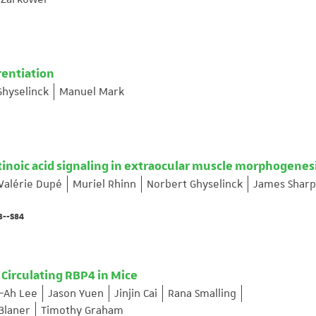
rentiation
Ghyselinck
Manuel Mark
tinoic acid signaling in extraocular muscle morphogenes
Valérie Dupé
Muriel Rhinn
Norbert Ghyselinck
James Shar
3--S84
 Circulating RBP4 in Mice
-Ah Lee
Jason Yuen
Jinjin Cai
Rana Smalling
Blaner
Timothy Graham