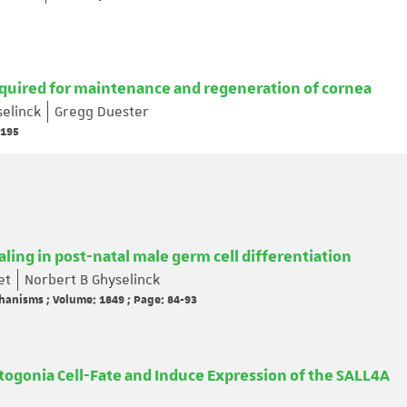
required for maintenance and regeneration of cornea
elinck
Gregg Duester
-195
naling in post-natal male germ cell differentiation
et
Norbert B Ghyselinck
hanisms ; Volume: 1849 ; Page: 84-93
togonia Cell-Fate and Induce Expression of the SALL4A