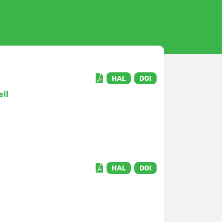
HAL
DOI
ell
HAL
DOI