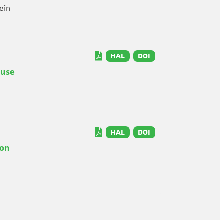
ein
HAL
DOI
ouse
HAL
DOI
ion
nte
e page