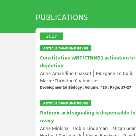
PUBLICATIONS
2017
ARTICLE DANS UNE REVUE
Constitutive WNT/CTNNB1 activation tri
depletion
Anne Amandine Chassot
Morgane Le Rolle
Marie-Christine Chaboissier
Developmental Biology ; Volume: 426 ; Page: 17-27
ARTICLE DANS UNE REVUE
Retinoic acid signaling is dispensable
ovary
Anna Minkina
Robin Lindeman
Micah Gear
Norbert Ghyselinck
Vivian Bardwell
David