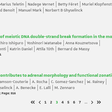
Marius Teletin
Nadege Vernet
Betty Féret
Muriel Klopfenst
d Benoit
Manuel Mark
Norbert B Ghyselinck
on of meiotic DNA double-strand break formation in the m
chiro Ishiguro
Yoshinori Watanabe
Anna Kouznetsova
enti
Katrin Daniel
Attila Tóth
Bernard de Massy
1
 contributes to adrenal morphology and functional zonat
Samson-Couterie
A. Rocha
C. Gomez-Sanchez
W. Rainey
selinck
A. Benecke
E. Lalli
M. Zennaro
; Page: S16
Page
Page
Page
Page
Page
Page
Page
1
2
3
4
5
6
7
…
Page précédente
Page suiva
Première page
Dernièr