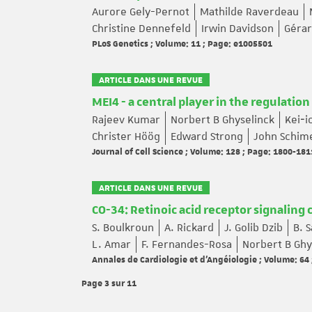
Aurore Gely-Pernot
Mathilde Raverdeau
Christine Dennefeld
Irwin Davidson
Gérar
PLoS Genetics ; Volume: 11 ; Page: e1005501
ARTICLE DANS UNE REVUE
MEI4 - a central player in the regulati
Rajeev Kumar
Norbert B Ghyselinck
Kei‐i
Christer Höög
Edward Strong
John Schim
Journal of Cell Science ; Volume: 128 ; Page: 1800-181
ARTICLE DANS UNE REVUE
CO-34: Retinoic acid receptor signaling
S. Boulkroun
A. Rickard
J. Golib Dzib
B. 
L. Amar
F. Fernandes-Rosa
Norbert B Ghy
Annales de Cardiologie et d'Angéiologie ; Volume: 64 
Page 3
sur 11