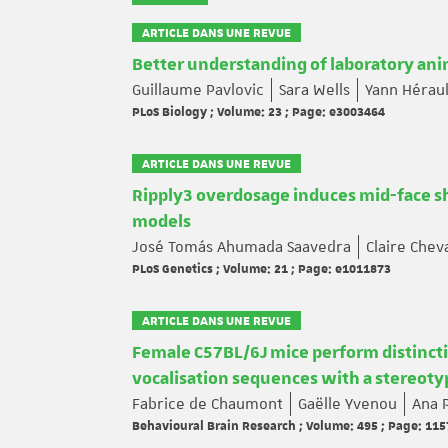
ARTICLE DANS UNE REVUE
Better understanding of laboratory anim
Guillaume Pavlovic
Sara Wells
Yann Héraul
PLoS Biology ; Volume: 23 ; Page: e3003464
ARTICLE DANS UNE REVUE
Ripply3 overdosage induces mid-face 
models
José Tomás Ahumada Saavedra
Claire Chev
PLoS Genetics ; Volume: 21 ; Page: e1011873
ARTICLE DANS UNE REVUE
Female C57BL/6J mice perform distinct
vocalisation sequences with a stereot
Fabrice de Chaumont
Gaëlle Yvenou
Ana P
Behavioural Brain Research ; Volume: 495 ; Page: 11