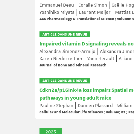
Emmanuel Deau
Coralie Simon
Gaëlle Hog
Yoshihiko Miyata
Laurent Meijer
Mattias 
ACS Pharmacology & Translational Science ; Volume: 9
ARTICLE DANS UNE REVUE
Impaired vitamin D signaling reveals no
Alexandra Jimenez-Armijo
Alexandra Jime
Karen Niederreither
Yann Herault
Ariane
Journal of Bone and Mineral Research
ARTICLE DANS UNE REVUE
Cdkn2a/p16Ink4a loss impairs Spatial 
pathways in young adult mice
Pauline Stephan
Damien Plassard
William
Cellular and Molecular Life Sciences ; Volume: 83 ; Pa
2025