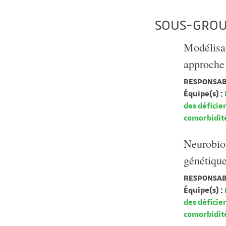
SOUS-GROU
Modélisat
approche 
RESPONSAB
Équipe(s) :
des déficie
comorbidit
Neurobio
génétiqu
RESPONSAB
Équipe(s) :
des déficie
comorbidit