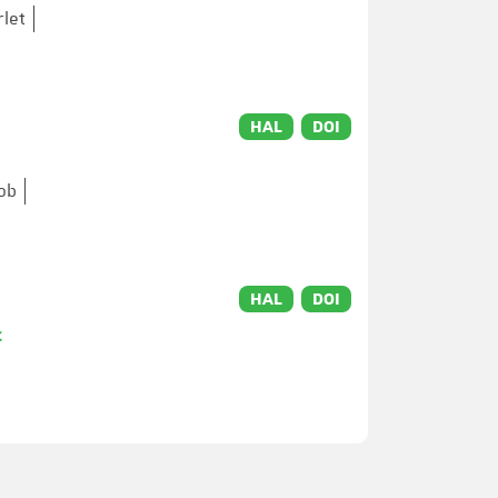
rlet
HAL
DOI
lob
HAL
DOI
c