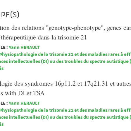
PE(S)
ion des relations "genotype-phenotype", genes can
thérapeutique dans la trisomie 21
LE :
Yann HERAULT
Physiopathologie de la trisomie 21 et des maladies rares à ef
nces intellectuelles (DI) ou des troubles du spectre autistique 
és
logie des syndromes 16p11.2 et 17q21.31 et autre
es with DI et TSA
LE :
Yann HERAULT
Physiopathologie de la trisomie 21 et des maladies rares à ef
nces intellectuelles (DI) ou des troubles du spectre autistique 
és