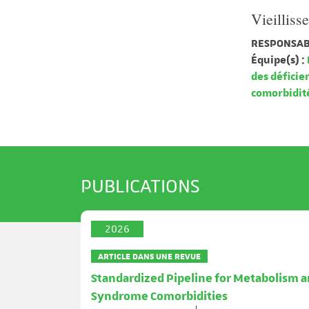
Vieilliss
RESPONSAB
Équipe(s) :
des déficie
comorbidit
PUBLICATIONS
2026
ARTICLE DANS UNE REVUE
Standardized Pipeline for Metabolism 
Syndrome Comorbidities