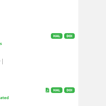
HAL
DOI
s
r
HAL
DOI
lated