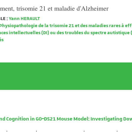
ement, trisomie 21 et maladie d'Alzheimer
LE :
Yann HERAULT
Physiopathologie de la trisomie 21 et des maladies rares à ef
nces intellectuelles (DI) ou des troubles du spectre autistique 
és
and Cognition in GO‐DS21 Mouse Model: Investigating D