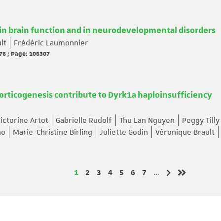
in brain function and in neurodevelopmental disorders
lt
Frédéric Laumonnier
76 ; Page: 106307
orticogenesis contribute to Dyrk1a haploinsufficiency
ictorine Artot
Gabrielle Rudolf
Thu Lan Nguyen
Peggy Tilly
no
Marie-Christine Birling
Juliette Godin
Véronique Brault
Page
Page
Page
Page
Page
Page
Page
1
2
3
4
5
6
7
…
Page suivante
Dernière pa