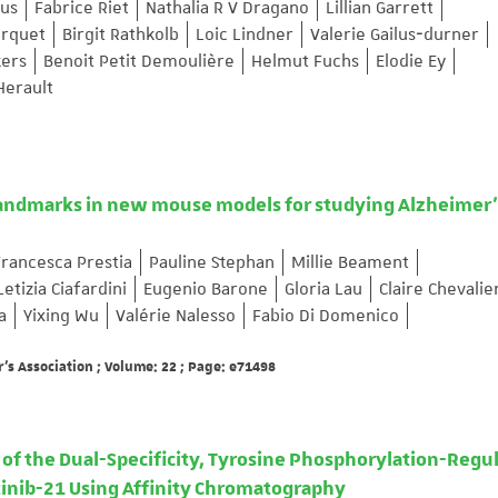
kus
Fabrice Riet
Nathalia R V Dragano
Lillian Garrett
orquet
Birgit Rathkolb
Loic Lindner
Valerie Gailus‐durner
ers
Benoit Petit Demoulière
Helmut Fuchs
Elodie Ey
Herault
landmarks in new mouse models for studying Alzheimer'
Francesca Prestia
Pauline Stephan
Millie Beament
Letizia Ciafardini
Eugenio Barone
Gloria Lau
Claire Chevalie
a
Yixing Wu
Valérie Nalesso
Fabio Di Domenico
's Association ; Volume: 22 ; Page: e71498
of the Dual-Specificity, Tyrosine Phosphorylation-Regu
tinib-21 Using Affinity Chromatography