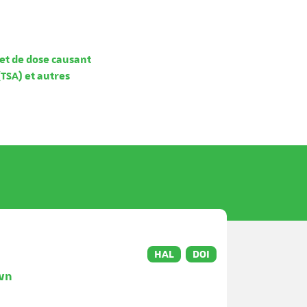
fet de dose causant
(TSA) et autres
HAL
DOI
own