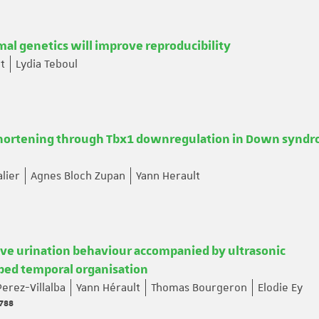
al genetics will improve reproducibility
t
Lydia Teboul
shortening through Tbx1 downregulation in Down synd
alier
Agnes Bloch Zupan
Yann Herault
ive urination behaviour accompanied by ultrasonic
yped temporal organisation
erez-Villalba
Yann Hérault
Thomas Bourgeron
Elodie Ey
5788