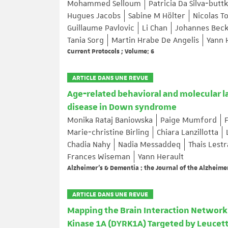
Mohammed Selloum
Patricia Da Silva‐butt
Hugues Jacobs
Sabine M Hölter
Nicolas T
Guillaume Pavlovic
Li Chan
Johannes Beck
Tania Sorg
Martin Hrabe De Angelis
Yann 
Current Protocols ; Volume: 6
ARTICLE DANS UNE REVUE
Age‐related behavioral and molecular 
disease in Down syndrome
Monika Rataj Baniowska
Paige Mumford
Marie‐christine Birling
Chiara Lanzillotta
Chadia Nahy
Nadia Messaddeq
Thais Lestr
Frances Wiseman
Yann Herault
Alzheimer's & Dementia : the Journal of the Alzheimer
ARTICLE DANS UNE REVUE
Mapping the Brain Interaction Network 
Kinase 1A (DYRK1A) Targeted by Leucet