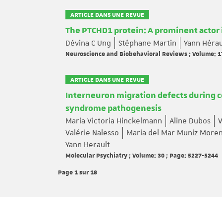
ARTICLE DANS UNE REVUE
The PTCHD1 protein: A prominent actor 
Dévina C Ung
Stéphane Martin
Yann Hérau
Neuroscience and Biobehavioral Reviews ; Volume: 1
ARTICLE DANS UNE REVUE
Interneuron migration defects during c
syndrome pathogenesis
Maria Victoria Hinckelmann
Aline Dubos
V
Valérie Nalesso
Maria del Mar Muniz More
Yann Herault
Molecular Psychiatry ; Volume: 30 ; Page: 5227-5244
Page 1
sur 18