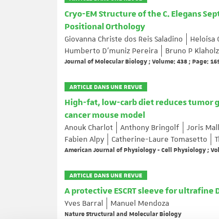
Cryo-EM Structure of the C. Elegans Se
Positional Orthology
Giovanna Christe dos Reis Saladino
Heloísa 
Humberto D’muniz Pereira
Bruno P Klaholz
Journal of Molecular Biology ; Volume: 438 ; Page: 1
ARTICLE DANS UNE REVUE
High-fat, low-carb diet reduces tumor 
cancer mouse model
Anouk Charlot
Anthony Bringolf
Joris Mal
Fabien Alpy
Catherine-Laure Tomasetto
T
American Journal of Physiology - Cell Physiology ; V
ARTICLE DANS UNE REVUE
A protective ESCRT sleeve for ultrafine
Yves Barral
Manuel Mendoza
Nature Structural and Molecular Biology