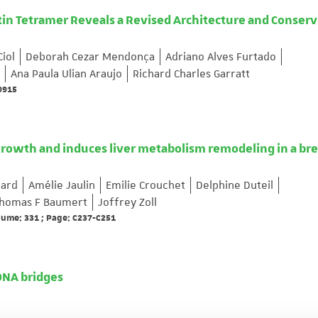
ptin Tetramer Reveals a Revised Architecture and Conser
Ciol
Deborah Cezar Mendonça
Adriano Alves Furtado
Ana Paula Ulian Araujo
Richard Charles Garratt
69915
growth and induces liver metabolism remodeling in a bre
lard
Amélie Jaulin
Emilie Crouchet
Delphine Duteil
homas F Baumert
Joffrey Zoll
olume: 331 ; Page: C237-C251
 DNA bridges