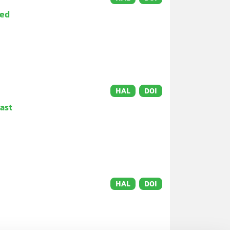
ved
HAL
DOI
ast
HAL
DOI