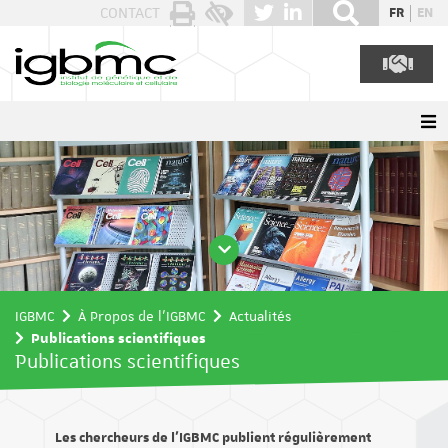
Panneau de gestion des cookies
CONTACT
FR
EN
IGBMC
À Propos de l'IGBMC
Actualités
Publications scientifiques
Publications scientifiques
Les chercheurs de l’IGBMC publient régulièrement