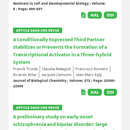
Seminars in Cell and Developmental Biology ; Volume:
8 ; Page: 499-507
HAL
DOI
ARTICLE DANS UNE REVUE
A Conditionally Expressed Third Partner
Stabilizes or Prevents the Formation of a
Transcriptional Activator in a Three-hybrid
System
Franck Tirode
Claudia Malaguti
Francisco Romero
Ricardo Attar
Jacques Camonis
Jean Marc Egly
Journal of Biological Chemistry ; Volume: 272 ; Page: 22995-
22999
HAL
DOI
ARTICLE DANS UNE REVUE
A preliminary study on early onset
schizophrenia and bipolar disorder: large