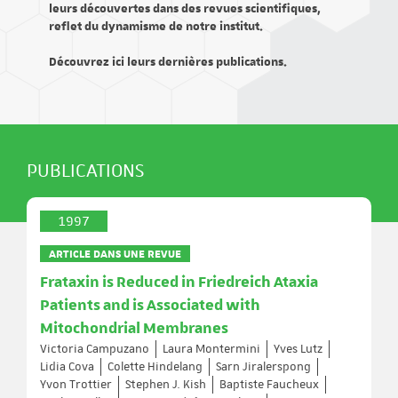
leurs découvertes dans des revues scientifiques,
reflet du dynamisme de notre institut.
Découvrez ici leurs dernières publications.
PUBLICATIONS
1997
ARTICLE DANS UNE REVUE
Frataxin is Reduced in Friedreich Ataxia
Patients and is Associated with
Mitochondrial Membranes
Victoria Campuzano
Laura Montermini
Yves Lutz
Lidia Cova
Colette Hindelang
Sarn Jiralerspong
Yvon Trottier
Stephen J. Kish
Baptiste Faucheux