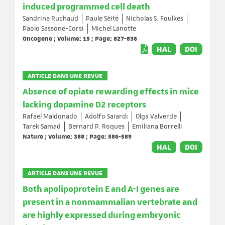
induced programmed cell death
Sandrine Ruchaud
Paule Séité
Nicholas S. Foulkes
Paolo Sassone-Corsi
Michel Lanotte
Oncogene ; Volume: 15 ; Page: 827-836
HAL
DOI
ARTICLE DANS UNE REVUE
Absence of opiate rewarding effects in mice
lacking dopamine D2 receptors
Rafael Maldonado
Adolfo Saiardi
Olga Valverde
Tarek Samad
Bernard P. Roques
Emiliana Borrelli
Nature ; Volume: 388 ; Page: 586-589
HAL
DOI
ARTICLE DANS UNE REVUE
Both apolipoprotein E and A-I genes are
present in a nonmammalian vertebrate and
are highly expressed during embryonic