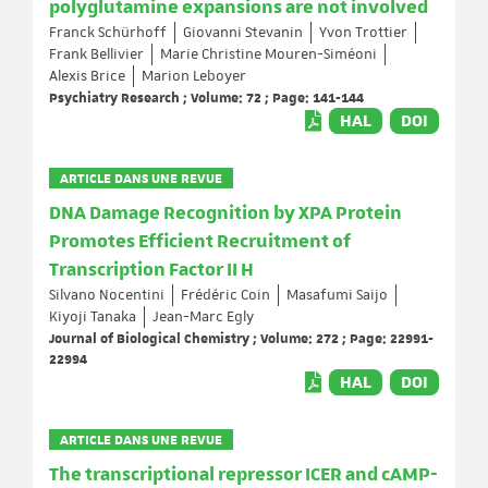
polyglutamine expansions are not involved
Franck Schürhoff
Giovanni Stevanin
Yvon Trottier
Frank Bellivier
Marie Christine Mouren-Siméoni
Alexis Brice
Marion Leboyer
Psychiatry Research ; Volume: 72 ; Page: 141-144
HAL
DOI
ARTICLE DANS UNE REVUE
DNA Damage Recognition by XPA Protein
Promotes Efficient Recruitment of
Transcription Factor II H
Silvano Nocentini
Frédéric Coin
Masafumi Saijo
Kiyoji Tanaka
Jean-Marc Egly
Journal of Biological Chemistry ; Volume: 272 ; Page: 22991-
22994
HAL
DOI
ARTICLE DANS UNE REVUE
The transcriptional repressor ICER and cAMP-