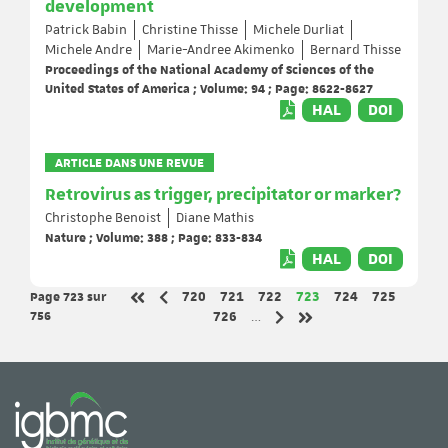
development
Patrick Babin
Christine Thisse
Michele Durliat
Michele Andre
Marie-Andree Akimenko
Bernard Thisse
Proceedings of the National Academy of Sciences of the
United States of America ; Volume: 94 ; Page: 8622-8627
HAL
DOI
ARTICLE DANS UNE REVUE
Retrovirus as trigger, precipitator or marker?
Christophe Benoist
Diane Mathis
Nature ; Volume: 388 ; Page: 833-834
HAL
DOI
Page 723
sur
Page
Page
Page
Page
Page
Page
720
721
722
723
724
725
Page précédente
Première page
756
Page
726
…
Page suivante
Dernière page