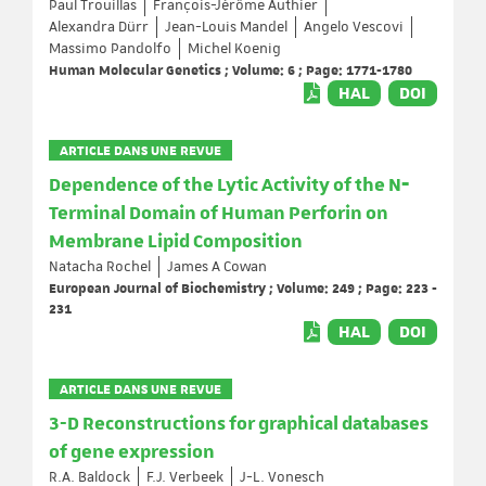
Paul Trouillas
François-Jérôme Authier
Alexandra Dürr
Jean-Louis Mandel
Angelo Vescovi
Massimo Pandolfo
Michel Koenig
Human Molecular Genetics ; Volume: 6 ; Page: 1771-1780
HAL
DOI
ARTICLE DANS UNE REVUE
Dependence of the Lytic Activity of the N‐
Terminal Domain of Human Perforin on
Membrane Lipid Composition
Natacha Rochel
James A Cowan
European Journal of Biochemistry ; Volume: 249 ; Page: 223 -
231
HAL
DOI
ARTICLE DANS UNE REVUE
3-D Reconstructions for graphical databases
of gene expression
R.A. Baldock
F.J. Verbeek
J-L. Vonesch