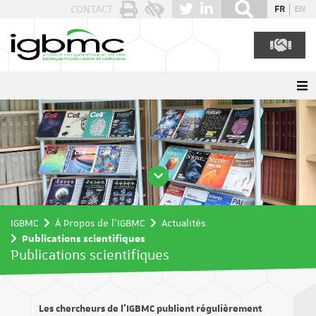
Panneau de gestion des cookies
CONTACT
FR
EN
IGBMC
À Propos de l'IGBMC
Actualités
Publications scientifiques
Publications scientifiques
Les chercheurs de l’IGBMC publient régulièrement