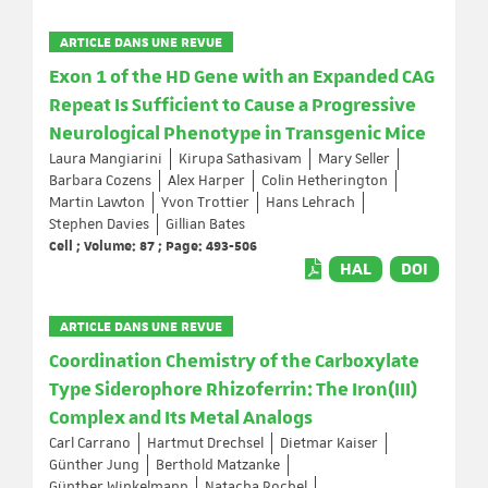
ARTICLE DANS UNE REVUE
Exon 1 of the HD Gene with an Expanded CAG
Repeat Is Sufficient to Cause a Progressive
Neurological Phenotype in Transgenic Mice
Laura Mangiarini
Kirupa Sathasivam
Mary Seller
Barbara Cozens
Alex Harper
Colin Hetherington
Martin Lawton
Yvon Trottier
Hans Lehrach
Stephen Davies
Gillian Bates
Cell ; Volume: 87 ; Page: 493-506
HAL
DOI
ARTICLE DANS UNE REVUE
Coordination Chemistry of the Carboxylate
Type Siderophore Rhizoferrin: The Iron(III)
Complex and Its Metal Analogs
Carl Carrano
Hartmut Drechsel
Dietmar Kaiser
Günther Jung
Berthold Matzanke
Günther Winkelmann
Natacha Rochel