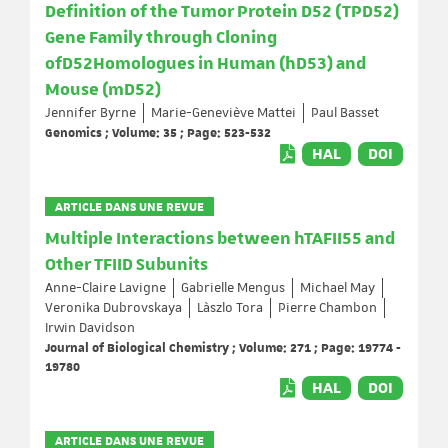
Definition of the Tumor Protein D52 (TPD52)
Gene Family through Cloning
ofD52Homologues in Human (hD53) and
Mouse (mD52)
Jennifer Byrne
Marie-Geneviève Mattei
Paul Basset
Genomics ; Volume: 35 ; Page: 523-532
HAL
DOI
ARTICLE DANS UNE REVUE
Multiple Interactions between hTAFII55 and
Other TFIID Subunits
Anne-Claire Lavigne
Gabrielle Mengus
Michael May
Veronika Dubrovskaya
Làszlo Tora
Pierre Chambon
Irwin Davidson
Journal of Biological Chemistry ; Volume: 271 ; Page: 19774 -
19780
HAL
DOI
ARTICLE DANS UNE REVUE