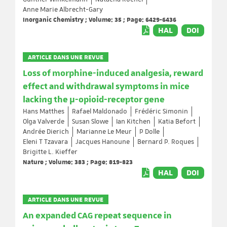
Anne Marie Albrecht-Gary
Inorganic Chemistry ; Volume: 35 ; Page: 6429-6436
HAL
DOI
ARTICLE DANS UNE REVUE
Loss of morphine-induced analgesia, reward
effect and withdrawal symptoms in mice
lacking the µ-opioid-receptor gene
Hans Matthes
Rafael Maldonado
Frédéric Simonin
Olga Valverde
Susan Slowe
Ian Kitchen
Katia Befort
Andrée Dierich
Marianne Le Meur
P Dolle
Eleni T Tzavara
Jacques Hanoune
Bernard P. Roques
Brigitte L. Kieffer
Nature ; Volume: 383 ; Page: 819-823
HAL
DOI
ARTICLE DANS UNE REVUE
An expanded CAG repeat sequence in