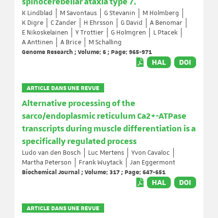
spinocerebellar ataxia type 7.
K Lindblad
M Savontaus
G Stevanin
M Holmberg
K Digre
C Zander
H Ehrsson
G David
A Benomar
E Nikoskelainen
Y Trottier
G Holmgren
L Ptacek
A Anttinen
A Brice
M Schalling
Genome Research ; Volume: 6 ; Page: 965-971
HAL
DOI
ARTICLE DANS UNE REVUE
Alternative processing of the
sarco/endoplasmic reticulum Ca2+-ATPase
transcripts during muscle differentiation is a
specifically regulated process
Ludo van den Bosch
Luc Mertens
Yvon Cavaloc
Martha Peterson
Frank Wuytack
Jan Eggermont
Biochemical Journal ; Volume: 317 ; Page: 647-651
HAL
DOI
ARTICLE DANS UNE REVUE