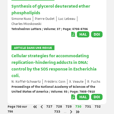
Synthesis of glycerol deuterated ether
phospholipids
Simone Nuss
Pierre Oudet
Luc Lebeau
Charles Mioskowski
Tetrahedron Letters ; Volume: 37 ; Page: 5705-5706
HAL
DOI
ARTICLE DANS UNE REVUE
Cellular strategies for accommodating
replication-hindering adducts in DNA:
control by the SOS response in Escherichia
coli.
N. Koffel-Schwartz
Frédéric Coin
X. Veaute
R. Fuchs
Proceedings of the National Academy of Sciences of the
United States of America ; Volume: 93 ; Page: 7805-7810
HAL
DOI
Page 730
sur
Page
Page
Page
Page
Page
Page
727
728
729
730
731
732
Page précédente
Première page
756
Page
733
…