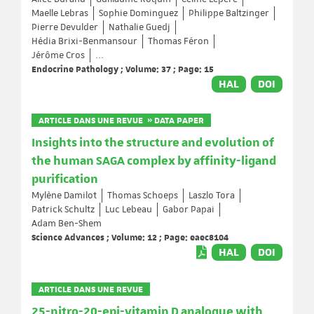
Maelle Lebras
Sophie Dominguez
Philippe Baltzinger
Pierre Devulder
Nathalie Guedj
Hédia Brixi-Benmansour
Thomas Féron
Jérôme Cros
...
Endocrine Pathology ; Volume: 37 ; Page: 15
HAL
DOI
ARTICLE DANS UNE REVUE » DATA PAPER
Insights into the structure and evolution of
the human SAGA complex by affinity-ligand
purification
Mylène Damilot
Thomas Schoeps
Laszlo Tora
Patrick Schultz
Luc Lebeau
Gabor Papai
Adam Ben-Shem
Science Advances ; Volume: 12 ; Page: eaec8104
HAL
DOI
ARTICLE DANS UNE REVUE
25-nitro-20-epi-vitamin D analogue with