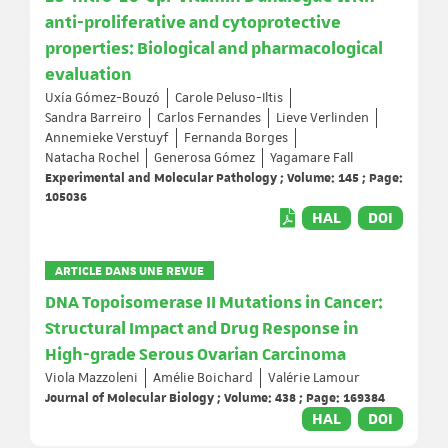
anti-proliferative and cytoprotective
properties: Biological and pharmacological
evaluation
Uxía Gómez-Bouzó
Carole Peluso-Iltis
Sandra Barreiro
Carlos Fernandes
Lieve Verlinden
Annemieke Verstuyf
Fernanda Borges
Natacha Rochel
Generosa Gómez
Yagamare Fall
Experimental and Molecular Pathology ; Volume: 145 ; Page:
105036
HAL
DOI
ARTICLE DANS UNE REVUE
DNA Topoisomerase II Mutations in Cancer:
Structural Impact and Drug Response in
High-grade Serous Ovarian Carcinoma
Viola Mazzoleni
Amélie Boichard
Valérie Lamour
Journal of Molecular Biology ; Volume: 438 ; Page: 169384
HAL
DOI