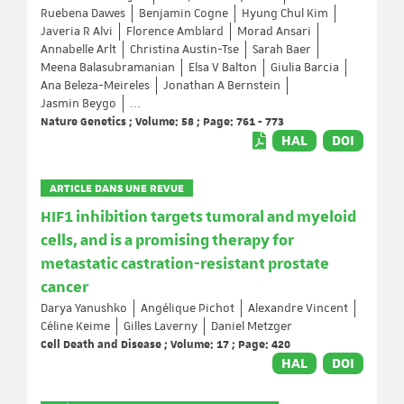
Ruebena Dawes
Benjamin Cogne
Hyung Chul Kim
Javeria R Alvi
Florence Amblard
Morad Ansari
Annabelle Arlt
Christina Austin-Tse
Sarah Baer
Meena Balasubramanian
Elsa V Balton
Giulia Barcia
Ana Beleza-Meireles
Jonathan A Bernstein
Jasmin Beygo
...
Nature Genetics ; Volume: 58 ; Page: 761 - 773
HAL
DOI
ARTICLE DANS UNE REVUE
HIF1 inhibition targets tumoral and myeloid
cells, and is a promising therapy for
metastatic castration-resistant prostate
cancer
Darya Yanushko
Angélique Pichot
Alexandre Vincent
Céline Keime
Gilles Laverny
Daniel Metzger
Cell Death and Disease ; Volume: 17 ; Page: 420
HAL
DOI