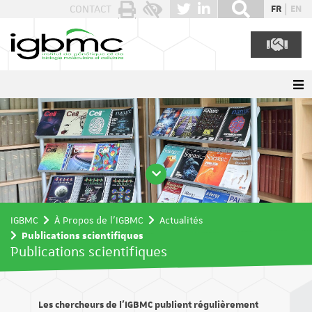
Panneau de gestion des cookies
CONTACT
FR
EN
IGBMC
À Propos de l'IGBMC
Actualités
Publications scientifiques
Publications scientifiques
Les chercheurs de l’IGBMC publient régulièrement