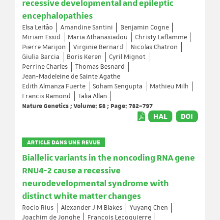
recessive developmental and epileptic
encephalopathies
Elsa Leitão
Amandine Santini
Benjamin Cogne
Miriam Essid
Maria Athanasiadou
Christy Laflamme
Pierre Marijon
Virginie Bernard
Nicolas Chatron
Giulia Barcia
Boris Keren
Cyril Mignot
Perrine Charles
Thomas Besnard
Jean-Madeleine de Sainte Agathe
Edith Almanza Fuerte
Soham Sengupta
Mathieu Milh
Francis Ramond
Talia Allan
...
Nature Genetics ; Volume: 58 ; Page: 782–797
HAL
DOI
ARTICLE DANS UNE REVUE
Biallelic variants in the noncoding RNA gene
RNU4-2 cause a recessive
neurodevelopmental syndrome with
distinct white matter changes
Rocio Rius
Alexander J M Blakes
Yuyang Chen
Joachim de Jonghe
François Lecoquierre