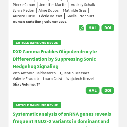
Pierre Conan
Jennifer Martin
Audrey Schalk
Sylvia Redon
Aline Dubos
Mathilde Gras
Aurore Curie
Cécile Voisset
Gaëlle Friocourt
Human Mutation ; Volume: 2026
HAL
DOI
ARTICLE DANS UNE REVUE
RXR Gamma Enables Oligodendrocyte
Differentiation by Suppressing Sonic
Hedgehog Signaling
Vito Antonio Baldassarro
Quentin Brassart
Valérie Fraulob
Laura Calzà
Wojciech Krezel
Glia ; Volume: 74
HAL
DOI
ARTICLE DANS UNE REVUE
Systematic analysis of snRNA genes reveals
frequent RNU2-2 variants in dominant and