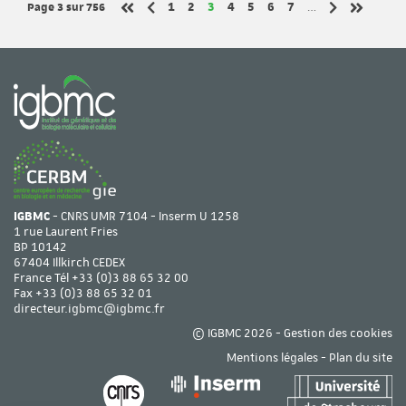
Page 3
sur 756
Page
Page
Page
Page
Page
Page
Page
1
2
3
4
5
6
7
…
Page précédente
Page suivant
Première page
Dernière 
IGBMC
- CNRS UMR 7104 - Inserm U 1258
1 rue Laurent Fries
BP 10142
67404 Illkirch CEDEX
France Tél
+33 (0)3 88 65 32 00
Fax +33 (0)3 88 65 32 01
directeur.igbmc@igbmc.fr
© IGBMC 2026 -
Gestion des cookies
Mentions légales
-
Plan du site