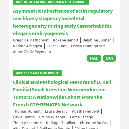
PRÉ-PUBLICATION, DOCUMENT DE TRAVAIL
Asymmetric inheritance of actin regulatory
machinery shapes cytoskeletal
heterogeneity during early Caenorhabditis
elegans embryogenesis
Grégoire Mathonnet
Roxane Benoit
Delphine Sunher
Nadine Arbogast
Elvire Guiot
Erwan Grandgirard
Anne-Cécile Reymann
HAL
DOI
ARTICLE DANS UNE REVUE
Clinical and Pathological Features of EC-cell
Familial Small Intestine Neuroendocrine
Tumors: A Nationwide Cohort From the
French GTE-RENATEN Network
Thomas Hunaut
Laura Gerard
Agathe Hercent
Olivia Hentic
Bruno Buecher
Come Lepage
Thierry Lecomte
Philippe Thuillier
Christine Do Cao
Alice Durand
Guillaume Roquin
Céline Lepère