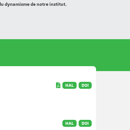
 du dynamisme de notre institut.
HAL
DOI
HAL
DOI