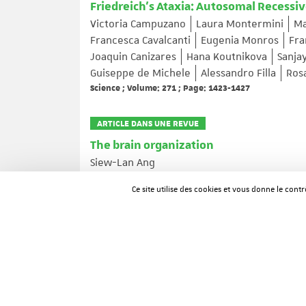
Friedreich's Ataxia: Autosomal Recessiv
Victoria Campuzano
Laura Montermini
Ma
Francesca Cavalcanti
Eugenia Monros
Fra
Joaquin Canizares
Hana Koutnikova
Sanjay
Guiseppe de Michele
Alessandro Filla
Ros
Science ; Volume: 271 ; Page: 1423-1427
ARTICLE DANS UNE REVUE
The brain organization
Siew-Lan Ang
Nature ; Volume: 380 ; Page: 25-27
Ce site utilise des cookies et vous donne le cont
ARTICLE DANS UNE REVUE
Biosynthesis of major histocompatibilit
double-mutant mice.
Sylvie Tourne
H van Santen
M van Roon
Proceedings of the National Academy of Sciences of t