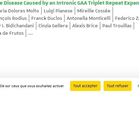
e Disease Caused by an Intronic GAA Triplet Repeat Expa
ria Dolores Molto
Luigi Pianese
Mireille Cossée
nçois Rodius
Franck Duclos
Antonella Monticelli
Federico Z
 I. Bidichandani
Cinzia Gellera
Alexis Brice
Paul Trouillas
a de Frutos
...
Tout accepter
Tout refuser
rôle sur ceux que vous souhaitez activer
y complex molecules and generation of T cells in Ii TAP1
A Berns
Christophe Benoist
Diane Mathis
H Ploegh
he United States of America ; Volume: 93 ; Page: 1464-1469