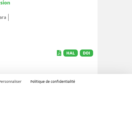
nsion
ara
HAL
DOI
Personnaliser
Politique de confidentialité
HAL
DOI