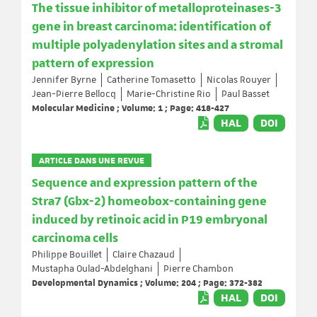
The tissue inhibitor of metalloproteinases-3
gene in breast carcinoma: identification of
multiple polyadenylation sites and a stromal
pattern of expression
Jennifer Byrne
Catherine Tomasetto
Nicolas Rouyer
Jean-Pierre Bellocq
Marie-Christine Rio
Paul Basset
Molecular Medicine ; Volume: 1 ; Page: 418-427
HAL
DOI
ARTICLE DANS UNE REVUE
Sequence and expression pattern of the
Stra7 (Gbx-2) homeobox-containing gene
induced by retinoic acid in P19 embryonal
carcinoma cells
Philippe Bouillet
Claire Chazaud
Mustapha Oulad-Abdelghani
Pierre Chambon
Developmental Dynamics ; Volume: 204 ; Page: 372-382
HAL
DOI