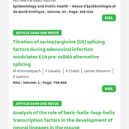
Michèle Fardeau-Gautier
Epidemiology and Public Health = Revue d'Epidémiologie et
de Santé Publique ; Volume: 43 ; Page: 205-214
HAL
ARTICLE DANS UNE REVUE
Titration of serine/arginine (SR) splicing
factors during adenoviral infection
modulates E1A pre-mRNA alternative
splicing
M Himmelspach
Y Cavaloc
K Chebli
James Stevenin
R Gattoni
RNA ; Volume: 1 ; Page: 794-806
HAL
ARTICLE DANS UNE REVUE
Analysis of the role of basic-helix-loop-helix
transcription factors in the development of
neural lineages in the mouse