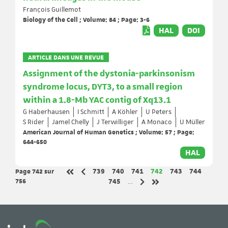
François Guillemot
Biology of the Cell ; Volume: 84 ; Page: 3-6
HAL
DOI
ARTICLE DANS UNE REVUE
Assignment of the dystonia-parkinsonism
syndrome locus, DYT3, to a small region
within a 1.8-Mb YAC contig of Xq13.1
G Haberhausen
I Schmitt
A Köhler
U Peters
S Rider
Jamel Chelly
J Terwilliger
A Monaco
U Müller
American Journal of Human Genetics ; Volume: 57 ; Page:
644-650
HAL
Page 742
sur
Page
Page
Page
Page
Page
Page
739
740
741
742
743
744
Page précédente
Première page
756
Page
745
…
Page suivante
Dernière page