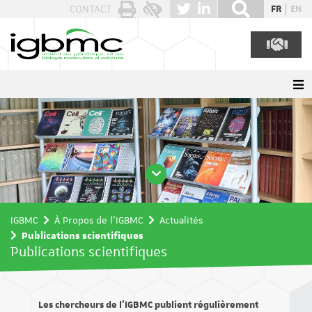
Panneau de gestion des cookies
CONTACT
FR
EN
IGBMC
À Propos de l'IGBMC
Actualités
Publications scientifiques
Publications scientifiques
Les chercheurs de l’IGBMC publient régulièrement