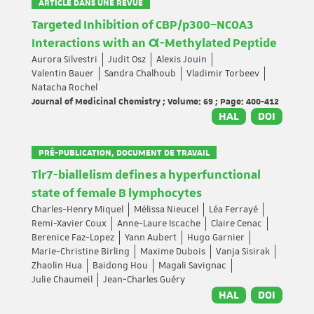
ARTICLE DANS UNE REVUE
Targeted Inhibition of CBP/p300–NCOA3
Interactions with an α-Methylated Peptide
Aurora Silvestri
Judit Osz
Alexis Jouin
Valentin Bauer
Sandra Chalhoub
Vladimir Torbeev
Natacha Rochel
Journal of Medicinal Chemistry ; Volume: 69 ; Page: 400-412
HAL
DOI
PRÉ-PUBLICATION, DOCUMENT DE TRAVAIL
Tlr7-biallelism defines a hyperfunctional
state of female B lymphocytes
Charles-Henry Miquel
Mélissa Nieucel
Léa Ferrayé
Remi-Xavier Coux
Anne-Laure Iscache
Claire Cenac
Berenice Faz-Lopez
Yann Aubert
Hugo Garnier
Marie-Christine Birling
Maxime Dubois
Vanja Sisirak
Zhaolin Hua
Baidong Hou
Magali Savignac
Julie Chaumeil
Jean‐Charles Guéry
HAL
DOI