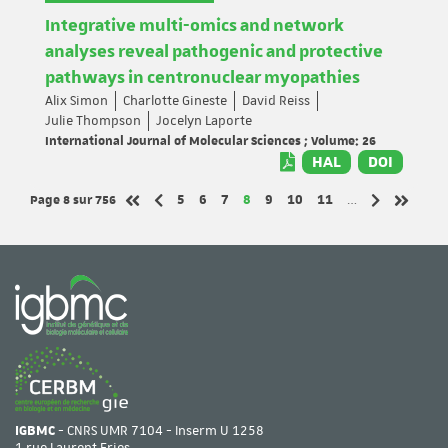
Integrative multi-omics and network
analyses reveal pathogenic and protective
pathways in centronuclear myopathies
Alix Simon
Charlotte Gineste
David Reiss
Julie Thompson
Jocelyn Laporte
International Journal of Molecular Sciences ; Volume: 26
HAL
DOI
Page 8
sur 756
Page
Page
Page
Page
Page
Page
Page
5
6
7
8
9
10
11
…
Page précédente
Page suivan
Première page
Dernièr
IGBMC
- CNRS UMR 7104 - Inserm U 1258