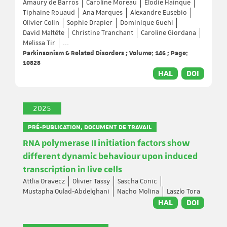
Amaury de Barros
Caroline Moreau
Elodie Hainque
Tiphaine Rouaud
Ana Marques
Alexandre Eusebio
Olivier Colin
Sophie Drapier
Dominique Guehl
David Maltête
Christine Tranchant
Caroline Giordana
Melissa Tir
...
Parkinsonism & Related Disorders ; Volume: 146 ; Page:
10828
HAL
DOI
2025
PRÉ-PUBLICATION, DOCUMENT DE TRAVAIL
RNA polymerase II initiation factors show
different dynamic behaviour upon induced
transcription in live cells
Attlia Oravecz
Olivier Tassy
Sascha Conic
Mustapha Oulad-Abdelghani
Nacho Molina
Laszlo Tora
HAL
DOI