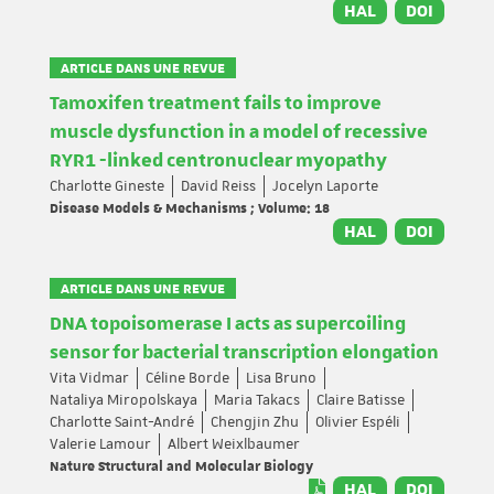
HAL
DOI
ARTICLE DANS UNE REVUE
Tamoxifen treatment fails to improve
muscle dysfunction in a model of recessive
RYR1 -linked centronuclear myopathy
Charlotte Gineste
David Reiss
Jocelyn Laporte
Disease Models & Mechanisms ; Volume: 18
HAL
DOI
ARTICLE DANS UNE REVUE
DNA topoisomerase I acts as supercoiling
sensor for bacterial transcription elongation
Vita Vidmar
Céline Borde
Lisa Bruno
Nataliya Miropolskaya
Maria Takacs
Claire Batisse
Charlotte Saint-André
Chengjin Zhu
Olivier Espéli
Valerie Lamour
Albert Weixlbaumer
Nature Structural and Molecular Biology
HAL
DOI