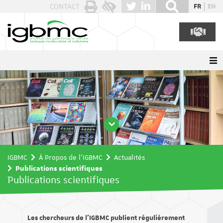
Panneau de gestion des cookies
CONTACT
FR
EN
IGBMC
À Propos de l'IGBMC
Actualités
Publications scientifiques
Publications scientifiques
Les chercheurs de l’IGBMC publient régulièrement