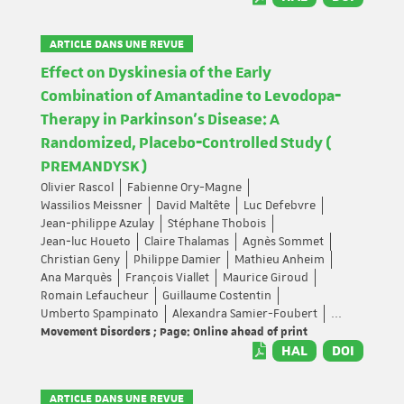
ARTICLE DANS UNE REVUE
Effect on Dyskinesia of the Early
Combination of Amantadine to Levodopa‐
Therapy in Parkinson's Disease: A
Randomized, Placebo‐Controlled Study (
PREMANDYSK )
Olivier Rascol
Fabienne Ory-Magne
Wassilios Meissner
David Maltête
Luc Defebvre
Jean‐philippe Azulay
Stéphane Thobois
Jean‐luc Houeto
Claire Thalamas
Agnès Sommet
Christian Geny
Philippe Damier
Mathieu Anheim
Ana Marquès
François Viallet
Maurice Giroud
Romain Lefaucheur
Guillaume Costentin
Umberto Spampinato
Alexandra Samier-Foubert
...
Movement Disorders ; Page: Online ahead of print
HAL
DOI
ARTICLE DANS UNE REVUE