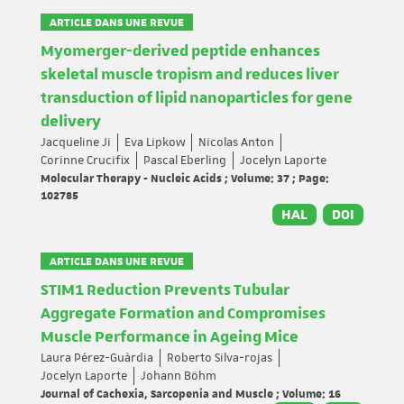
ARTICLE DANS UNE REVUE
Myomerger-derived peptide enhances
skeletal muscle tropism and reduces liver
transduction of lipid nanoparticles for gene
delivery
Jacqueline Ji
Eva Lipkow
Nicolas Anton
Corinne Crucifix
Pascal Eberling
Jocelyn Laporte
Molecular Therapy - Nucleic Acids ; Volume: 37 ; Page:
102785
HAL
DOI
ARTICLE DANS UNE REVUE
STIM1 Reduction Prevents Tubular
Aggregate Formation and Compromises
Muscle Performance in Ageing Mice
Laura Pérez-Guàrdia
Roberto Silva‐rojas
Jocelyn Laporte
Johann Böhm
Journal of Cachexia, Sarcopenia and Muscle ; Volume: 16