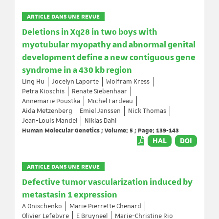
ARTICLE DANS UNE REVUE
Deletions in Xq28 in two boys with
myotubular myopathy and abnormal genital
development define a new contiguous gene
syndrome in a 430 kb region
Ling Hu
Jocelyn Laporte
Wolfram Kress
Petra Kioschis
Renate Siebenhaar
Annemarie Poustka
Michel Fardeau
Aida Metzenberg
Emiel Janssen
Nick Thomas
Jean-Louis Mandel
Niklas Dahl
Human Molecular Genetics ; Volume: 5 ; Page: 139-143
HAL
DOI
ARTICLE DANS UNE REVUE
Defective tumor vascularization induced by
metastasin 1 expression
A Onischenko
Marie Pierrette Chenard
Olivier Lefebvre
E Bruyneel
Marie-Christine Rio