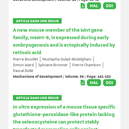
HAL
DOI
ARTICLE DANS UNE REVUE
A new mouse member of the Wnt gene
family, mWnt-8, is expressed during early
embryogenesis and is ectopically induced by
retinoic acid
Pierre Bouillet
Mustapha Oulad-Abdelghani
Simon Ward
Sylviane Bronner
Pierre Chambon
Pascal Dollé
Mechanisms of Development ; Volume: 58 ; Page: 141-152
HAL
DOI
ARTICLE DANS UNE REVUE
In vitro expression of a mouse tissue specific
glutathione-peroxidase-like protein lacking
the selenocysteine can protect stably