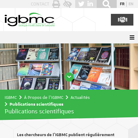
Panneau de gestion des cookies
CONTACT
FR
EN
IGBMC
À Propos de l'IGBMC
Actualités
Publications scientifiques
Publications scientifiques
Les chercheurs de l’IGBMC publient régulièrement