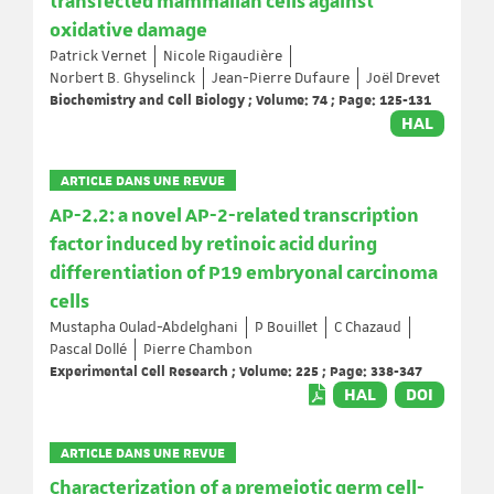
transfected mammalian cells against
oxidative damage
Patrick Vernet
Nicole Rigaudière
Norbert B. Ghyselinck
Jean-Pierre Dufaure
Joël Drevet
Biochemistry and Cell Biology ; Volume: 74 ; Page: 125-131
HAL
ARTICLE DANS UNE REVUE
AP-2.2: a novel AP-2-related transcription
factor induced by retinoic acid during
differentiation of P19 embryonal carcinoma
cells
Mustapha Oulad-Abdelghani
P Bouillet
C Chazaud
Pascal Dollé
Pierre Chambon
Experimental Cell Research ; Volume: 225 ; Page: 338-347
HAL
DOI
ARTICLE DANS UNE REVUE
Characterization of a premeiotic germ cell-