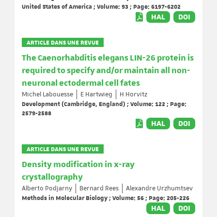
United States of America ; Volume: 93 ; Page: 6197-6202
HAL
DOI
ARTICLE DANS UNE REVUE
The Caenorhabditis elegans LIN-26 protein is
required to specify and/or maintain all non-
neuronal ectodermal cell fates
Michel Labouesse
E Hartwieg
H Horvitz
Development (Cambridge, England) ; Volume: 122 ; Page:
2579-2588
HAL
DOI
ARTICLE DANS UNE REVUE
Density modification in x-ray
crystallography
Alberto Podjarny
Bernard Rees
Alexandre Urzhumtsev
Methods in Molecular Biology ; Volume: 56 ; Page: 205-226
HAL
DOI