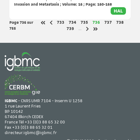
Invasion and Metastasis ; Volume: 16 ; Page: 160-168
HAL
Page 736
sur
Page
Page
Page
Page
Page
Page
733
734
735
736
737
738
Page précédente
Première page
755
Page
739
…
Page suivante
Dernière page
IGBMC
- CNRS UMR 7104 - Inserm U 1258
1 rue Laurent Fries
BP 10142
67404 Illkirch CEDEX
France Tél
+33 (0)3 88 65 32 00
Fax +33 (0)3 88 65 32 01
directeur.igbmc@igbmc.fr