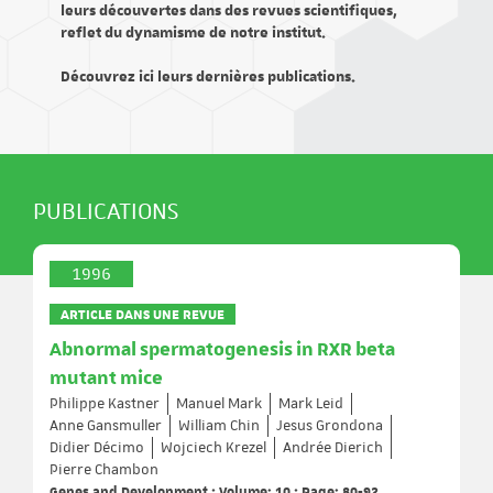
leurs découvertes dans des revues scientifiques,
reflet du dynamisme de notre institut.
Découvrez ici leurs dernières publications.
PUBLICATIONS
1996
ARTICLE DANS UNE REVUE
Abnormal spermatogenesis in RXR beta
mutant mice
Philippe Kastner
Manuel Mark
Mark Leid
Anne Gansmuller
William Chin
Jesus Grondona
Didier Décimo
Wojciech Krezel
Andrée Dierich
Pierre Chambon
Genes and Development ; Volume: 10 ; Page: 80-92