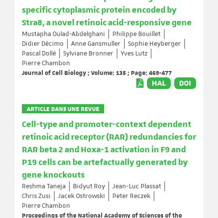
specific cytoplasmic protein encoded by
Stra8, a novel retinoic acid-responsive gene
Mustapha Oulad-Abdelghani
Philippe Bouillet
Didier Décimo
Anne Gansmuller
Sophie Heyberger
Pascal Dollé
Sylviane Bronner
Yves Lutz
Pierre Chambon
Journal of Cell Biology ; Volume: 135 ; Page: 469-477
HAL
DOI
ARTICLE DANS UNE REVUE
Cell-type and promoter-context dependent
retinoic acid receptor (RAR) redundancies for
RAR beta 2 and Hoxa-1 activation in F9 and
P19 cells can be artefactually generated by
gene knockouts
Reshma Taneja
Bidyut Roy
Jean-Luc Plassat
Chris Zusi
Jacek Ostrowski
Peter Reczek
Pierre Chambon
Proceedings of the National Academy of Sciences of the