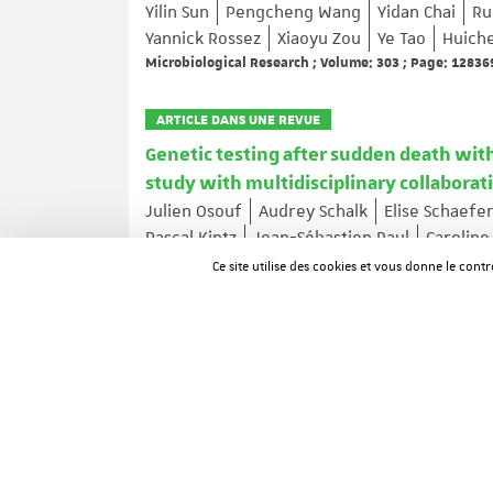
Yilin Sun
Pengcheng Wang
Yidan Chai
Ru
Yannick Rossez
Xiaoyu Zou
Ye Tao
Huich
Microbiological Research ; Volume: 303 ; Page: 12836
ARTICLE DANS UNE REVUE
Genetic testing after sudden death with
study with multidisciplinary collaborat
Julien Osouf
Audrey Schalk
Elise Schaefe
Pascal Kintz
Jean-Sébastien Raul
Caroline
Forensic Science International: Genetics ; Volume: 81
Ce site utilise des cookies et vous donne le cont
ARTICLE DANS UNE REVUE
Psychiatric Disorders and Apathy in M
Aurélie Méneret
Clément Tarrano
Asya E
Mathieu Anheim
Philippe Damier
Eoin Mu
Norbert Brüggemann
Alexander Münchau
Agathe Roubertie
Oriane Trouillard
...
Movement Disorders ; Volume: 41 ; Page: 1310-1314