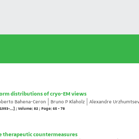
form distributions of cryo-EM views
oberto Bahena-Ceron
Bruno P Klaholz
Alexandre Urzhumtse
1993-...] ; Volume: 82 ; Page: 65 - 78
ive therapeutic countermeasures