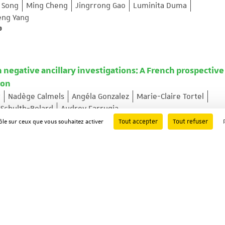
 Song
Ming Cheng
Jingrrong Gao
Luminita Duma
eng Yang
9
 negative ancillary investigations: A French prospective
ion
r
Nadège Calmels
Angéla Gonzalez
Marie-Claire Tortel
 Schulth-Bolard
Audrey Farrugia
 ; Page: 103375
Tout accepter
Tout refuser
rôle sur ceux que vous souhaitez activer
ixed Movement Disorders Linked to ADCY5 (MxMD-ADCY5)
kmen
Diane Doummar
Victoria Gonzalez
Christine Tranchan
lroy
Kailash Bhatia
Laura Cif
Carlo Fusco
Miryam Carecchi
Florence Riant
Manon Gomes
Vanessa Brochard