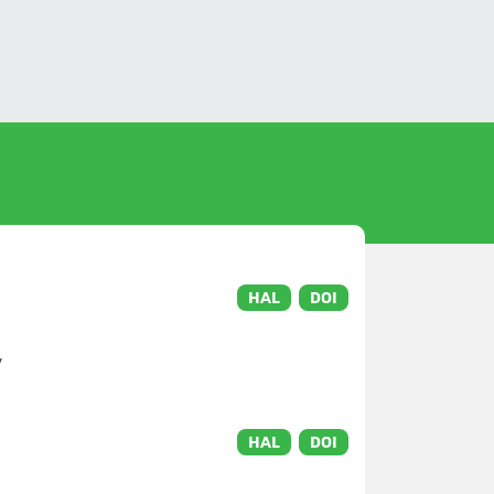
HAL
DOI
v
HAL
DOI