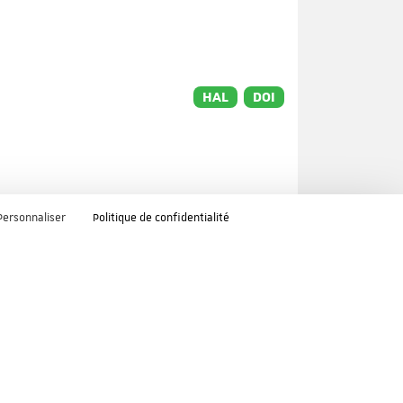
HAL
DOI
Personnaliser
Politique de confidentialité
HAL
DOI
t
o