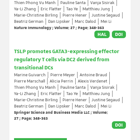
Thien Phong Vu Manh
Pauline Santa
Vanja Sisirak
Ya-Li Zhang
Eric Flatter
Tao Ye
Matthieu Jung
Marie-Christine Birling
Pierre Hener
Justine Segaud
Beatriz German
Dan Lipsker
Marc Dalod
Mei Li
Nature Immunology ; Volume: 27 ; Page: 348-363
HAL
DOI
TSLP promotes GATA3-expressing effector
regulatory T cells via DC2 derived from
transitional DCs
Marine Guivarch
Pierre Meyer
Antoine Braud
Pierre Marschall
Alicia Perrin
Alexis Verdenet
Thien Phong Vu Manh
Pauline Santa
Vanja Sisirak
Ya-Li Zhang
Eric Flatter
Tao Ye
Matthieu Jung
Marie-Christine Birling
Pierre Hener
Justine Segaud
Beatriz German
Dan Lipsker
Marc Dalod
Mei Li
Springer Science and Business Media LLC ; Volume:
27 ; Page: 348-363
DOI