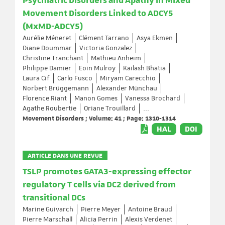
Psychiatric Disorders and Apathy in Mixed
Movement Disorders Linked to ADCY5
(MxMD-ADCY5)
Aurélie Méneret
Clément Tarrano
Asya Ekmen
Diane Doummar
Victoria Gonzalez
Christine Tranchant
Mathieu Anheim
Philippe Damier
Eoin Mulroy
Kailash Bhatia
Laura Cif
Carlo Fusco
Miryam Carecchio
Norbert Brüggemann
Alexander Münchau
Florence Riant
Manon Gomes
Vanessa Brochard
Agathe Roubertie
Oriane Trouillard
...
Movement Disorders ; Volume: 41 ; Page: 1310-1314
HAL
DOI
ARTICLE DANS UNE REVUE
TSLP promotes GATA3-expressing effector
regulatory T cells via DC2 derived from
transitional DCs
Marine Guivarch
Pierre Meyer
Antoine Braud
Pierre Marschall
Alicia Perrin
Alexis Verdenet