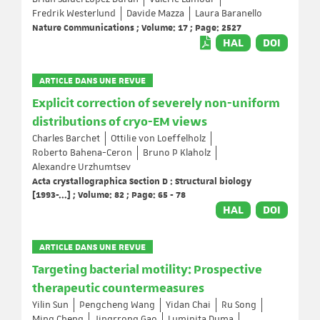
Fredrik Westerlund
Davide Mazza
Laura Baranello
Nature Communications ; Volume: 17 ; Page: 2527
HAL
DOI
ARTICLE DANS UNE REVUE
Explicit correction of severely non-uniform
distributions of cryo-EM views
Charles Barchet
Ottilie von Loeffelholz
Roberto Bahena-Ceron
Bruno P Klaholz
Alexandre Urzhumtsev
Acta crystallographica Section D : Structural biology
[1993-...] ; Volume: 82 ; Page: 65 - 78
HAL
DOI
ARTICLE DANS UNE REVUE
Targeting bacterial motility: Prospective
therapeutic countermeasures
Yilin Sun
Pengcheng Wang
Yidan Chai
Ru Song
Ming Cheng
Jingrrong Gao
Luminita Duma