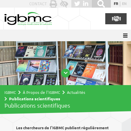
Panneau de gestion des cookies
CONTACT
FR
EN
IGBMC
À Propos de l'IGBMC
Actualités
Publications scientifiques
Publications scientifiques
Les chercheurs de l’IGBMC publient régulièrement