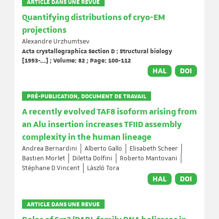
ARTICLE DANS UNE REVUE
Quantifying distributions of cryo-EM
projections
Alexandre Urzhumtsev
Acta crystallographica Section D : Structural biology
[1993-...] ; Volume: 82 ; Page: 100-112
HAL
DOI
PRÉ-PUBLICATION, DOCUMENT DE TRAVAIL
A recently evolved TAF8 isoform arising from
an Alu insertion increases TFIID assembly
complexity in the human lineage
Andrea Bernardini
Alberto Gallo
Elisabeth Scheer
Bastien Morlet
Diletta Dolfini
Roberto Mantovani
Stéphane D Vincent
László Tora
HAL
DOI
ARTICLE DANS UNE REVUE