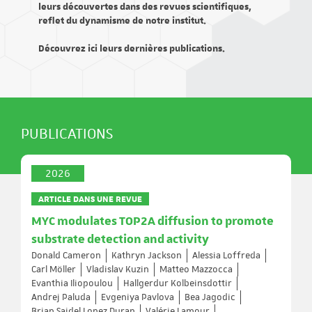
leurs découvertes dans des revues scientifiques,
reflet du dynamisme de notre institut.
Découvrez ici leurs dernières publications.
PUBLICATIONS
2026
ARTICLE DANS UNE REVUE
MYC modulates TOP2A diffusion to promote
substrate detection and activity
Donald Cameron
Kathryn Jackson
Alessia Loffreda
Carl Möller
Vladislav Kuzin
Matteo Mazzocca
Evanthia Iliopoulou
Hallgerdur Kolbeinsdottir
Andrej Paluda
Evgeniya Pavlova
Bea Jagodic
Brian Saidel Lopez Duran
Valérie Lamour