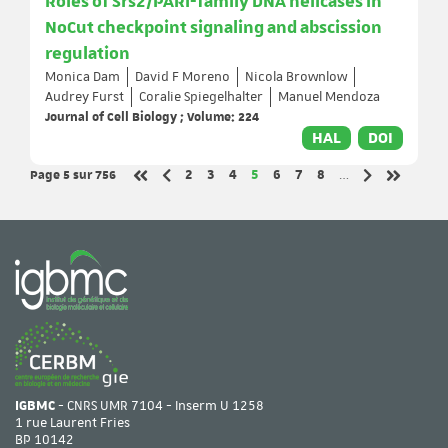
Roles of Srs2/PARI-family DNA helicases in
NoCut checkpoint signaling and abscission
regulation
Monica Dam
David F Moreno
Nicola Brownlow
Audrey Furst
Coralie Spiegelhalter
Manuel Mendoza
Journal of Cell Biology ; Volume: 224
HAL
DOI
Page 5
sur 756
Page
Page
Page
Page
Page
Page
Page
2
3
4
5
6
7
8
…
Page précédente
Page suivant
Première page
Dernière 
IGBMC
- CNRS UMR 7104 - Inserm U 1258
1 rue Laurent Fries
BP 10142