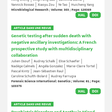
Yannick Rossez
Xiaoyu Zou
Ye Tao
Huicheng Yang
Microbiological Research ; Volume: 303 ; Page: 128369
HAL
DOI
ARTICLE DANS UNE REVUE
Genetic testing after sudden death with
negative ancillary investigations: A French
prospective study with multidisciplinary
collaboration
Julien Osouf
Audrey Schalk
Elise Schaefer
Nadège Calmels
Angéla Gonzalez
Marie-Claire Tortel
Pascal Kintz
Jean-Sébastien Raul
Caroline Schulth-Bolard
Audrey Farrugia
Forensic Science International: Genetics ; Volume: 81 ; Page:
103375
HAL
DOI
ARTICLE DANS UNE REVUE