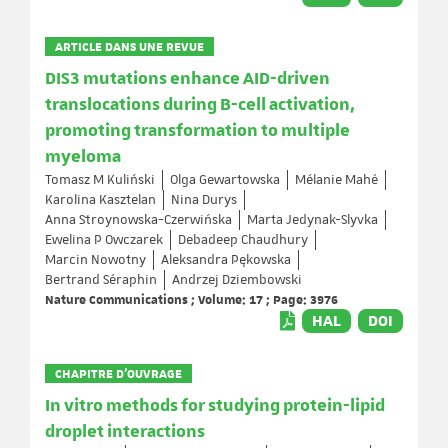
ARTICLE DANS UNE REVUE
DIS3 mutations enhance AID-driven
translocations during B-cell activation,
promoting transformation to multiple
myeloma
Tomasz M Kuliński
Olga Gewartowska
Mélanie Mahé
Karolina Kasztelan
Nina Durys
Anna Stroynowska-Czerwińska
Marta Jedynak-Slyvka
Ewelina P Owczarek
Debadeep Chaudhury
Marcin Nowotny
Aleksandra Pękowska
Bertrand Séraphin
Andrzej Dziembowski
Nature Communications ; Volume: 17 ; Page: 3976
HAL
DOI
CHAPITRE D’OUVRAGE
In vitro methods for studying protein-lipid
droplet interactions