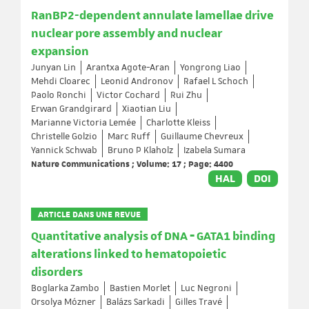
RanBP2-dependent annulate lamellae drive
nuclear pore assembly and nuclear
expansion
Junyan Lin
Arantxa Agote-Aran
Yongrong Liao
Mehdi Cloarec
Leonid Andronov
Rafael L Schoch
Paolo Ronchi
Victor Cochard
Rui Zhu
Erwan Grandgirard
Xiaotian Liu
Marianne Victoria Lemée
Charlotte Kleiss
Christelle Golzio
Marc Ruff
Guillaume Chevreux
Yannick Schwab
Bruno P Klaholz
Izabela Sumara
Nature Communications ; Volume: 17 ; Page: 4400
HAL
DOI
ARTICLE DANS UNE REVUE
Quantitative analysis of DNA ‐ GATA1 binding
alterations linked to hematopoietic
disorders
Boglarka Zambo
Bastien Morlet
Luc Negroni
Orsolya Mózner
Balázs Sarkadi
Gilles Travé