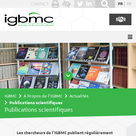
Panneau de gestion des cookies
CONTACT
FR
EN
IGBMC
À Propos de l'IGBMC
Actualités
Publications scientifiques
Publications scientifiques
Les chercheurs de l’IGBMC publient régulièrement