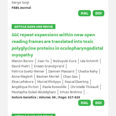
Gergo Gogl
FEBS Journal
HAL
DOI
ARTICLE DANS UNE REVUE
GGC repeat expansions within new open
reading frames are translated into toxic
polyglycine proteins in oculopharyngodistal
myopathy
Manon Boivin
Jiaxi Yu
Nobuyuki Eura
Léa Schmitt
David Pietri
Erwan Grandgirard
Patrice Goetz-Reiner
Damien Plassard
Chadia Nahy
Anne Maglott
Bastien Morlet
Chao Gao
Elise Lefebvre
Muriel Philipps
Pascal Eberling
Angélique Pichot
Paola Rossolillo
Christelle Thibault
Mustapha Oulad-Abdelghani
Ichizo Nishino
...
Nature Genetics ; Volume: 58 ; Page: 517-529
HAL
DOI