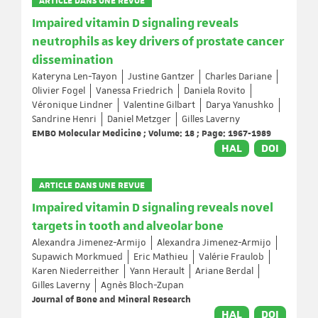
ARTICLE DANS UNE REVUE
Impaired vitamin D signaling reveals
neutrophils as key drivers of prostate cancer
dissemination
Kateryna Len-Tayon
Justine Gantzer
Charles Dariane
Olivier Fogel
Vanessa Friedrich
Daniela Rovito
Véronique Lindner
Valentine Gilbart
Darya Yanushko
Sandrine Henri
Daniel Metzger
Gilles Laverny
EMBO Molecular Medicine ; Volume: 18 ; Page: 1967-1989
HAL
DOI
ARTICLE DANS UNE REVUE
Impaired vitamin D signaling reveals novel
targets in tooth and alveolar bone
Alexandra Jimenez-Armijo
Alexandra Jimenez-Armijo
Supawich Morkmued
Eric Mathieu
Valérie Fraulob
Karen Niederreither
Yann Herault
Ariane Berdal
Gilles Laverny
Agnès Bloch-Zupan
Journal of Bone and Mineral Research
HAL
DOI