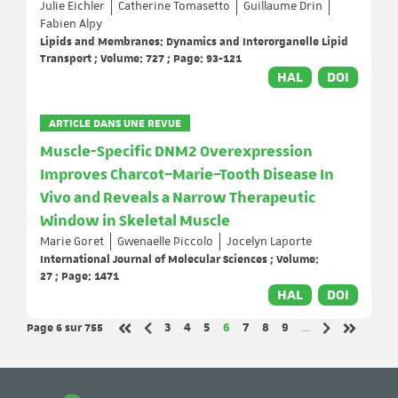
Julie Eichler
Catherine Tomasetto
Guillaume Drin
Fabien Alpy
Lipids and Membranes: Dynamics and Interorganelle Lipid
Transport ; Volume: 727 ; Page: 93-121
HAL
DOI
ARTICLE DANS UNE REVUE
Muscle-Specific DNM2 Overexpression
Improves Charcot–Marie–Tooth Disease In
Vivo and Reveals a Narrow Therapeutic
Window in Skeletal Muscle
Marie Goret
Gwenaelle Piccolo
Jocelyn Laporte
International Journal of Molecular Sciences ; Volume:
27 ; Page: 1471
HAL
DOI
Page 6
sur 755
Page
Page
Page
Page
Page
Page
Page
3
4
5
6
7
8
9
…
Page précédente
Page suivant
Première page
Dernière 