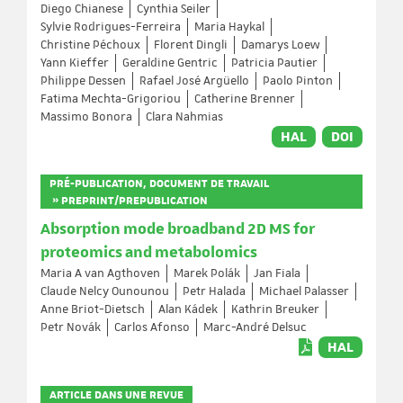
Diego Chianese
Cynthia Seiler
Sylvie Rodrigues-Ferreira
Maria Haykal
Christine Péchoux
Florent Dingli
Damarys Loew
Yann Kieffer
Geraldine Gentric
Patricia Pautier
Philippe Dessen
Rafael José Argüello
Paolo Pinton
Fatima Mechta-Grigoriou
Catherine Brenner
Massimo Bonora
Clara Nahmias
HAL
DOI
PRÉ-PUBLICATION, DOCUMENT DE TRAVAIL
» PREPRINT/PREPUBLICATION
Absorption mode broadband 2D MS for
proteomics and metabolomics
Maria A van Agthoven
Marek Polák
Jan Fiala
Claude Nelcy Ounounou
Petr Halada
Michael Palasser
Anne Briot-Dietsch
Alan Kádek
Kathrin Breuker
Petr Novák
Carlos Afonso
Marc-André Delsuc
HAL
ARTICLE DANS UNE REVUE