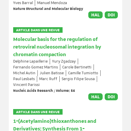
Yves Barral
Manuel Mendoza
Nature Structural and Molecular Biology
HAL
DOI
ARTICLE DANS UNE REVUE
Molecular basis for the regulation of
retroviral nucleosomal integration by
chromatin compaction
Delphine Lapaillerie
Yury Zgadzay
Fernando Gomez Martins
Carole Bertinetti
Michel Autin
Julien Batisse
Camille Tumiotto
Paul Lesbats
Marc Ruff
Sergio Filipe Sousa
Vincent Parissi
Nucleic Acids Research ; Volume: 54
HAL
DOI
ARTICLE DANS UNE REVUE
1‐(Acetylamino)thioxanthones and
Derivatives: Synthesis From 1‐