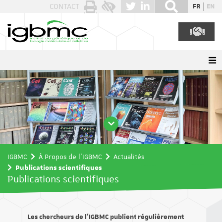
Panneau de gestion des cookies
CONTACT
FR
EN
IGBMC
À Propos de l'IGBMC
Actualités
Publications scientifiques
Publications scientifiques
Les chercheurs de l’IGBMC publient régulièrement