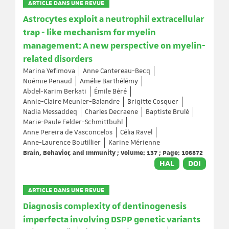
ARTICLE DANS UNE REVUE
Astrocytes exploit a neutrophil extracellular
trap - like mechanism for myelin
management: A new perspective on myelin-
related disorders
Marina Yefimova
Anne Cantereau-Becq
Noémie Penaud
Amélie Barthélémy
Abdel-Karim Berkati
Émile Béré
Annie-Claire Meunier-Balandre
Brigitte Cosquer
Nadia Messaddeq
Charles Decraene
Baptiste Brulé
Marie-Paule Felder-Schmittbuhl
Anne Pereira de Vasconcelos
Célia Ravel
Anne-Laurence Boutillier
Karine Mérienne
Brain, Behavior, and Immunity ; Volume: 137 ; Page: 106872
HAL
DOI
ARTICLE DANS UNE REVUE
Diagnosis complexity of dentinogenesis
imperfecta involving DSPP genetic variants