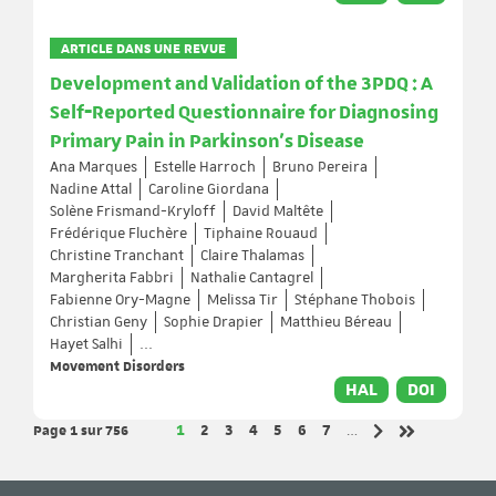
ARTICLE DANS UNE REVUE
Development and Validation of the 3PDQ : A
Self‐Reported Questionnaire for Diagnosing
Primary Pain in Parkinson's Disease
Ana Marques
Estelle Harroch
Bruno Pereira
Nadine Attal
Caroline Giordana
Solène Frismand-Kryloff
David Maltête
Frédérique Fluchère
Tiphaine Rouaud
Christine Tranchant
Claire Thalamas
Margherita Fabbri
Nathalie Cantagrel
Fabienne Ory-Magne
Melissa Tir
Stéphane Thobois
Christian Geny
Sophie Drapier
Matthieu Béreau
Hayet Salhi
...
Movement Disorders
HAL
DOI
Page 1
sur 756
Page
Page
Page
Page
Page
Page
Page
1
2
3
4
5
6
7
…
Page suivante
Dernière pag