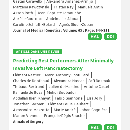
Gaétan Caravello
Alexandra Jiménez-Armijo
Marzena Kawczynski
Tristan Rey
Manuela Antin
Alison Roth
Jean-Baptiste Lamouche
Aurélie Gouronc
Abdelmalek Alioua
Caroline Schluth-Bolard
Agnès Bloch-Zupan
Journal of Medical Genetics ; Volume: 63 ; Page: 344-351
HAL
DOI
ARTICLE DANS UNE REVUE
Predicting Best Performers After Minimally
Invasive Left Pancreatectomy
Clément Pastier
Marc-Anthony Chouillard
Charles de Ponthaud
Alexandra Nassar
Safi Dokmak
Thibaud Bertrand
Julien de Martino
Antoine Castel
Raffaele de Rosa
Mehdi Boubaddi
Abdallah Iben-Khayat
Fabio Giannone
Elsa Jolly
Jonathan Garnier
Clément Louis-Gaubert
Alessandro Mazzotta
Marie André
Johan Gagnière
Manon Viennet
François-Régis Souche
...
Annals of Surgery
HAL
DOI