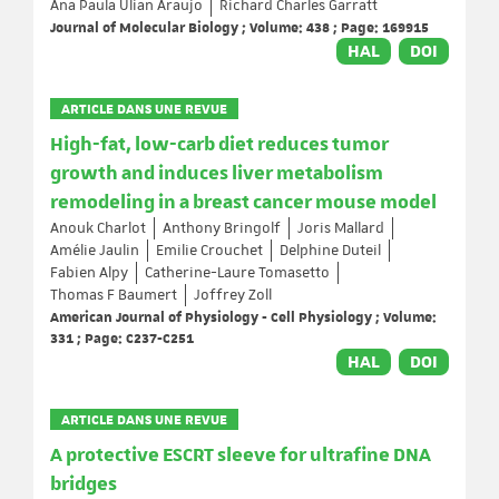
Ana Paula Ulian Araujo
Richard Charles Garratt
Journal of Molecular Biology ; Volume: 438 ; Page: 169915
HAL
DOI
ARTICLE DANS UNE REVUE
High-fat, low-carb diet reduces tumor
growth and induces liver metabolism
remodeling in a breast cancer mouse model
Anouk Charlot
Anthony Bringolf
Joris Mallard
Amélie Jaulin
Emilie Crouchet
Delphine Duteil
Fabien Alpy
Catherine-Laure Tomasetto
Thomas F Baumert
Joffrey Zoll
American Journal of Physiology - Cell Physiology ; Volume:
331 ; Page: C237-C251
HAL
DOI
ARTICLE DANS UNE REVUE
A protective ESCRT sleeve for ultrafine DNA
bridges