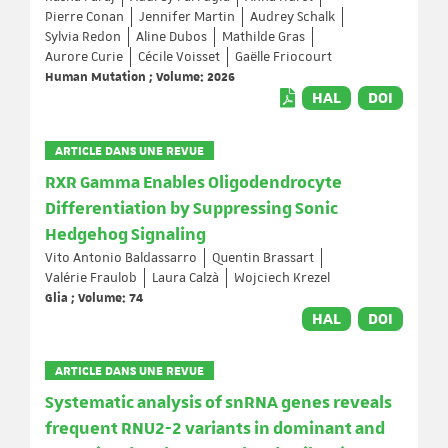
Pierre Conan
Jennifer Martin
Audrey Schalk
Sylvia Redon
Aline Dubos
Mathilde Gras
Aurore Curie
Cécile Voisset
Gaëlle Friocourt
Human Mutation ; Volume: 2026
HAL
DOI
ARTICLE DANS UNE REVUE
RXR Gamma Enables Oligodendrocyte
Differentiation by Suppressing Sonic
Hedgehog Signaling
Vito Antonio Baldassarro
Quentin Brassart
Valérie Fraulob
Laura Calzà
Wojciech Krezel
Glia ; Volume: 74
HAL
DOI
ARTICLE DANS UNE REVUE
Systematic analysis of snRNA genes reveals
frequent RNU2-2 variants in dominant and