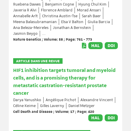
Ruebena Dawes
Benjamin Cogne
Hyung Chul Kim
Javeria R Alvi
Florence Amblard
Morad Ansari
Annabelle Arlt
Christina Austin-Tse
Sarah Baer
Meena Balasubramanian
Elsa V Balton
Giulia Barcia
Ana Beleza-Meireles
Jonathan A Bernstein
Jasmin Beygo
...
Nature Genetics ; Volume: 58 ; Page: 761 - 773
HAL
DOI
ARTICLE DANS UNE REVUE
HIF1 inhibition targets tumoral and myeloid
cells, and is a promising therapy for
metastatic castration-resistant prostate
cancer
Darya Yanushko
Angélique Pichot
Alexandre Vincent
Céline Keime
Gilles Laverny
Daniel Metzger
Cell Death and Disease ; Volume: 17 ; Page: 420
HAL
DOI