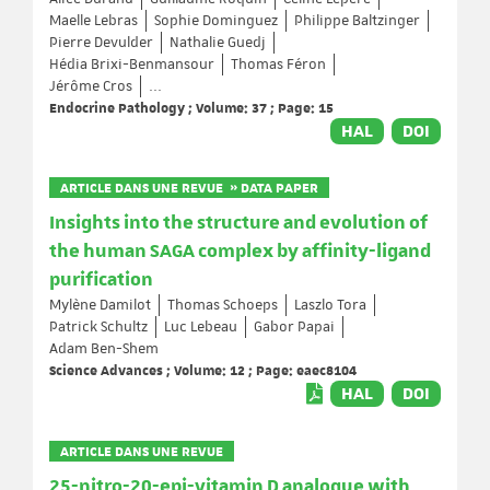
Maelle Lebras
Sophie Dominguez
Philippe Baltzinger
Pierre Devulder
Nathalie Guedj
Hédia Brixi-Benmansour
Thomas Féron
Jérôme Cros
...
Endocrine Pathology ; Volume: 37 ; Page: 15
HAL
DOI
ARTICLE DANS UNE REVUE » DATA PAPER
Insights into the structure and evolution of
the human SAGA complex by affinity-ligand
purification
Mylène Damilot
Thomas Schoeps
Laszlo Tora
Patrick Schultz
Luc Lebeau
Gabor Papai
Adam Ben-Shem
Science Advances ; Volume: 12 ; Page: eaec8104
HAL
DOI
ARTICLE DANS UNE REVUE
25-nitro-20-epi-vitamin D analogue with