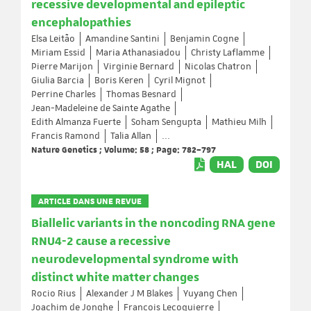
recessive developmental and epileptic
encephalopathies
Elsa Leitão
Amandine Santini
Benjamin Cogne
Miriam Essid
Maria Athanasiadou
Christy Laflamme
Pierre Marijon
Virginie Bernard
Nicolas Chatron
Giulia Barcia
Boris Keren
Cyril Mignot
Perrine Charles
Thomas Besnard
Jean-Madeleine de Sainte Agathe
Edith Almanza Fuerte
Soham Sengupta
Mathieu Milh
Francis Ramond
Talia Allan
...
Nature Genetics ; Volume: 58 ; Page: 782–797
HAL
DOI
ARTICLE DANS UNE REVUE
Biallelic variants in the noncoding RNA gene
RNU4-2 cause a recessive
neurodevelopmental syndrome with
distinct white matter changes
Rocio Rius
Alexander J M Blakes
Yuyang Chen
Joachim de Jonghe
François Lecoquierre