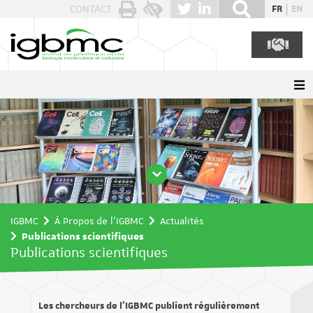
Panneau de gestion des cookies
CONTACT
FR
EN
IGBMC
À Propos de l'IGBMC
Actualités
Publications scientifiques
Publications scientifiques
Les chercheurs de l’IGBMC publient régulièrement