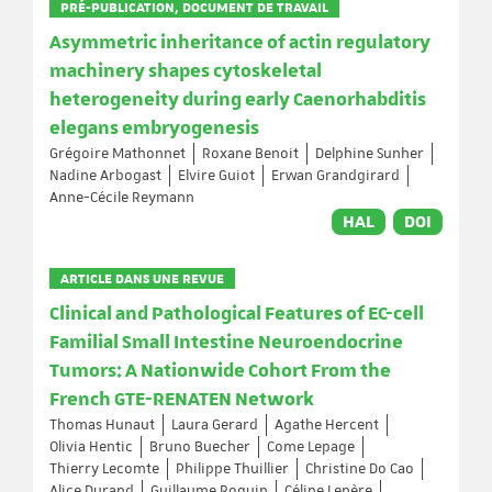
PRÉ-PUBLICATION, DOCUMENT DE TRAVAIL
Asymmetric inheritance of actin regulatory
machinery shapes cytoskeletal
heterogeneity during early Caenorhabditis
elegans embryogenesis
Grégoire Mathonnet
Roxane Benoit
Delphine Sunher
Nadine Arbogast
Elvire Guiot
Erwan Grandgirard
Anne-Cécile Reymann
HAL
DOI
ARTICLE DANS UNE REVUE
Clinical and Pathological Features of EC-cell
Familial Small Intestine Neuroendocrine
Tumors: A Nationwide Cohort From the
French GTE-RENATEN Network
Thomas Hunaut
Laura Gerard
Agathe Hercent
Olivia Hentic
Bruno Buecher
Come Lepage
Thierry Lecomte
Philippe Thuillier
Christine Do Cao
Alice Durand
Guillaume Roquin
Céline Lepère