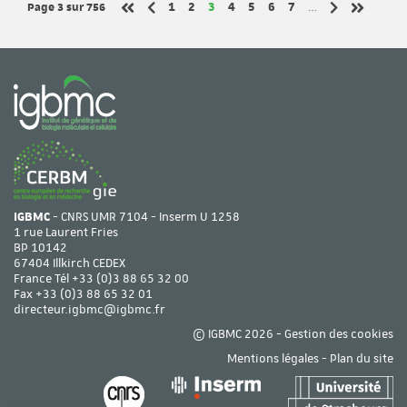
Page 3
sur 756
Page
Page
Page
Page
Page
Page
Page
1
2
3
4
5
6
7
…
Page précédente
Page suivant
Première page
Dernière 
IGBMC
- CNRS UMR 7104 - Inserm U 1258
1 rue Laurent Fries
BP 10142
67404 Illkirch CEDEX
France Tél
+33 (0)3 88 65 32 00
Fax +33 (0)3 88 65 32 01
directeur.igbmc@igbmc.fr
© IGBMC 2026 -
Gestion des cookies
Mentions légales
-
Plan du site