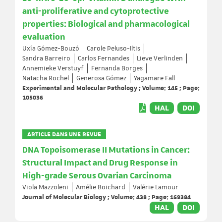
anti-proliferative and cytoprotective
properties: Biological and pharmacological
evaluation
Uxía Gómez-Bouzó
Carole Peluso-Iltis
Sandra Barreiro
Carlos Fernandes
Lieve Verlinden
Annemieke Verstuyf
Fernanda Borges
Natacha Rochel
Generosa Gómez
Yagamare Fall
Experimental and Molecular Pathology ; Volume: 145 ; Page:
105036
HAL
DOI
ARTICLE DANS UNE REVUE
DNA Topoisomerase II Mutations in Cancer:
Structural Impact and Drug Response in
High-grade Serous Ovarian Carcinoma
Viola Mazzoleni
Amélie Boichard
Valérie Lamour
Journal of Molecular Biology ; Volume: 438 ; Page: 169384
HAL
DOI