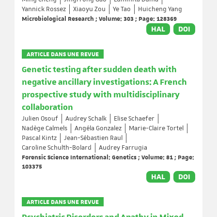
Yannick Rossez
Xiaoyu Zou
Ye Tao
Huicheng Yang
Microbiological Research ; Volume: 303 ; Page: 128369
HAL
DOI
ARTICLE DANS UNE REVUE
Genetic testing after sudden death with
negative ancillary investigations: A French
prospective study with multidisciplinary
collaboration
Julien Osouf
Audrey Schalk
Elise Schaefer
Nadège Calmels
Angéla Gonzalez
Marie-Claire Tortel
Pascal Kintz
Jean-Sébastien Raul
Caroline Schulth-Bolard
Audrey Farrugia
Forensic Science International: Genetics ; Volume: 81 ; Page:
103375
HAL
DOI
ARTICLE DANS UNE REVUE