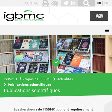
Panneau de gestion des cookies
CONTACT
FR
EN
IGBMC
À Propos de l'IGBMC
Actualités
Publications scientifiques
Publications scientifiques
Les chercheurs de l’IGBMC publient régulièrement