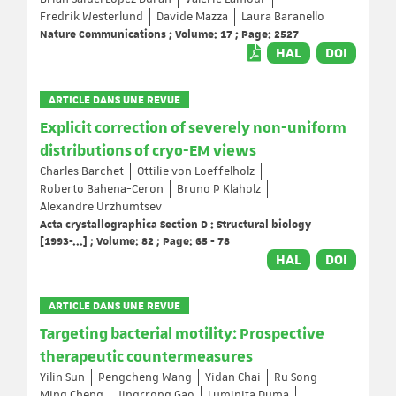
Fredrik Westerlund
Davide Mazza
Laura Baranello
Nature Communications ; Volume: 17 ; Page: 2527
HAL
DOI
ARTICLE DANS UNE REVUE
Explicit correction of severely non-uniform
distributions of cryo-EM views
Charles Barchet
Ottilie von Loeffelholz
Roberto Bahena-Ceron
Bruno P Klaholz
Alexandre Urzhumtsev
Acta crystallographica Section D : Structural biology
[1993-...] ; Volume: 82 ; Page: 65 - 78
HAL
DOI
ARTICLE DANS UNE REVUE
Targeting bacterial motility: Prospective
therapeutic countermeasures
Yilin Sun
Pengcheng Wang
Yidan Chai
Ru Song
Ming Cheng
Jingrrong Gao
Luminita Duma