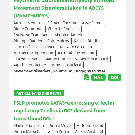
Psychiatric Disorders and Apathy in Mixed
Movement Disorders Linked to ADCY5
(MxMD-ADCY5)
Aurélie Méneret
Clément Tarrano
Asya Ekmen
Diane Doummar
Victoria Gonzalez
Christine Tranchant
Mathieu Anheim
Philippe Damier
Eoin Mulroy
Kailash Bhatia
Laura Cif
Carlo Fusco
Miryam Carecchio
Norbert Brüggemann
Alexander Münchau
Florence Riant
Manon Gomes
Vanessa Brochard
Agathe Roubertie
Oriane Trouillard
...
Movement Disorders ; Volume: 41 ; Page: 1310-1314
HAL
DOI
ARTICLE DANS UNE REVUE
TSLP promotes GATA3-expressing effector
regulatory T cells via DC2 derived from
transitional DCs
Marine Guivarch
Pierre Meyer
Antoine Braud
Pierre Marschall
Alicia Perrin
Alexis Verdenet