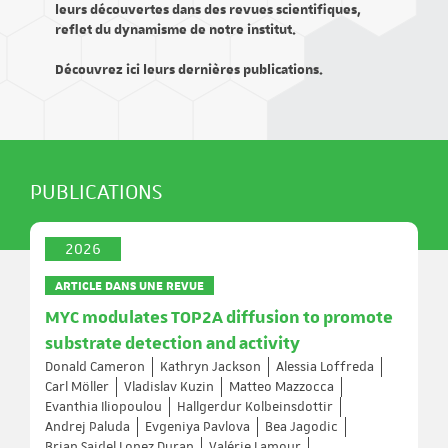
leurs découvertes dans des revues scientifiques,
reflet du dynamisme de notre institut.
Découvrez ici leurs dernières publications.
PUBLICATIONS
2026
ARTICLE DANS UNE REVUE
MYC modulates TOP2A diffusion to promote
substrate detection and activity
Donald Cameron
Kathryn Jackson
Alessia Loffreda
Carl Möller
Vladislav Kuzin
Matteo Mazzocca
Evanthia Iliopoulou
Hallgerdur Kolbeinsdottir
Andrej Paluda
Evgeniya Pavlova
Bea Jagodic
Brian Saidel Lopez Duran
Valérie Lamour