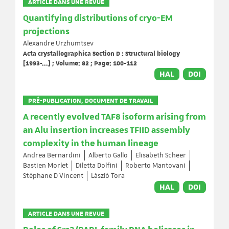
ARTICLE DANS UNE REVUE
Quantifying distributions of cryo-EM
projections
Alexandre Urzhumtsev
Acta crystallographica Section D : Structural biology
[1993-...] ; Volume: 82 ; Page: 100-112
HAL
DOI
PRÉ-PUBLICATION, DOCUMENT DE TRAVAIL
A recently evolved TAF8 isoform arising from
an Alu insertion increases TFIID assembly
complexity in the human lineage
Andrea Bernardini
Alberto Gallo
Elisabeth Scheer
Bastien Morlet
Diletta Dolfini
Roberto Mantovani
Stéphane D Vincent
László Tora
HAL
DOI
ARTICLE DANS UNE REVUE