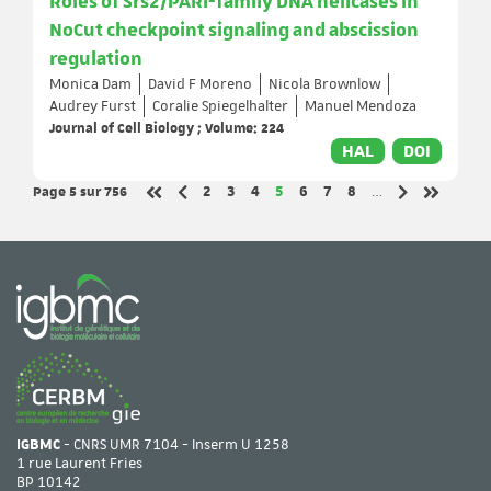
Roles of Srs2/PARI-family DNA helicases in
NoCut checkpoint signaling and abscission
regulation
Monica Dam
David F Moreno
Nicola Brownlow
Audrey Furst
Coralie Spiegelhalter
Manuel Mendoza
Journal of Cell Biology ; Volume: 224
HAL
DOI
Page 5
sur 756
Page
Page
Page
Page
Page
Page
Page
2
3
4
5
6
7
8
…
Page précédente
Page suivant
Première page
Dernière 
IGBMC
- CNRS UMR 7104 - Inserm U 1258
1 rue Laurent Fries
BP 10142