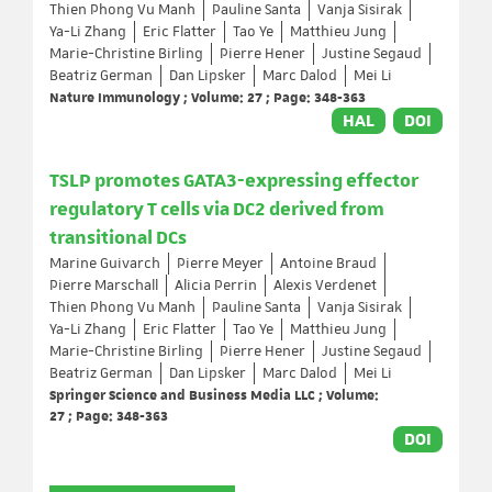
Thien Phong Vu Manh
Pauline Santa
Vanja Sisirak
Ya-Li Zhang
Eric Flatter
Tao Ye
Matthieu Jung
Marie-Christine Birling
Pierre Hener
Justine Segaud
Beatriz German
Dan Lipsker
Marc Dalod
Mei Li
Nature Immunology ; Volume: 27 ; Page: 348-363
HAL
DOI
TSLP promotes GATA3-expressing effector
regulatory T cells via DC2 derived from
transitional DCs
Marine Guivarch
Pierre Meyer
Antoine Braud
Pierre Marschall
Alicia Perrin
Alexis Verdenet
Thien Phong Vu Manh
Pauline Santa
Vanja Sisirak
Ya-Li Zhang
Eric Flatter
Tao Ye
Matthieu Jung
Marie-Christine Birling
Pierre Hener
Justine Segaud
Beatriz German
Dan Lipsker
Marc Dalod
Mei Li
Springer Science and Business Media LLC ; Volume:
27 ; Page: 348-363
DOI