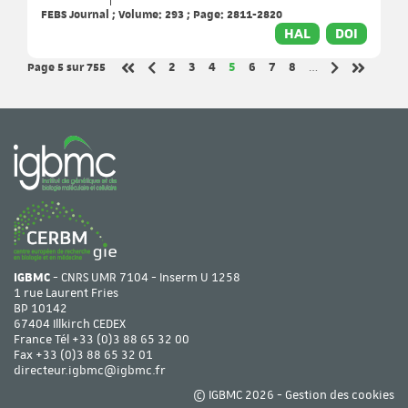
FEBS Journal ; Volume: 293 ; Page: 2811-2820
HAL
DOI
Page 5
sur 755
Page
Page
Page
Page
Page
Page
Page
2
3
4
5
6
7
8
…
Page précédente
Page suivant
Première page
Dernière 
IGBMC
- CNRS UMR 7104 - Inserm U 1258
1 rue Laurent Fries
BP 10142
67404 Illkirch CEDEX
France Tél
+33 (0)3 88 65 32 00
Fax +33 (0)3 88 65 32 01
directeur.igbmc@igbmc.fr
© IGBMC 2026 -
Gestion des cookies