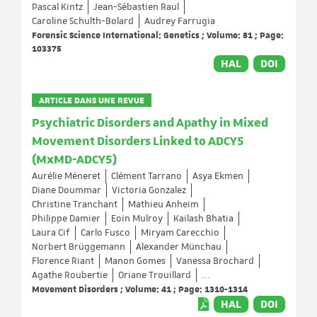
Pascal Kintz
Jean-Sébastien Raul
Caroline Schulth-Bolard
Audrey Farrugia
Forensic Science International: Genetics ; Volume: 81 ; Page:
103375
HAL
DOI
ARTICLE DANS UNE REVUE
Psychiatric Disorders and Apathy in Mixed
Movement Disorders Linked to ADCY5
(MxMD-ADCY5)
Aurélie Méneret
Clément Tarrano
Asya Ekmen
Diane Doummar
Victoria Gonzalez
Christine Tranchant
Mathieu Anheim
Philippe Damier
Eoin Mulroy
Kailash Bhatia
Laura Cif
Carlo Fusco
Miryam Carecchio
Norbert Brüggemann
Alexander Münchau
Florence Riant
Manon Gomes
Vanessa Brochard
Agathe Roubertie
Oriane Trouillard
...
Movement Disorders ; Volume: 41 ; Page: 1310-1314
HAL
DOI