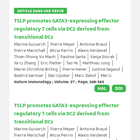
ARTICLE DANS UNE REVUE
TSLP promotes GATA3-expressing effector
regulatory T cells via DC2 derived from
transitional DCs
Marine Guivarch
Pierre Meyer
Antoine Braud
Pierre Marschall
Alicia Perrin
Alexis Verdenet
Thien Phong Vu Manh
Pauline Santa
Vanja Sisirak
Ya-Li Zhang
Eric Flatter
Tao Ye
Matthieu Jung
Marie-Christine Birling
Pierre Hener
Justine Segaud
Beatriz German
Dan Lipsker
Marc Dalod
Mei Li
Nature Immunology ; Volume: 27 ; Page: 348-363
HAL
DOI
TSLP promotes GATA3-expressing effector
regulatory T cells via DC2 derived from
transitional DCs
Marine Guivarch
Pierre Meyer
Antoine Braud
Pierre Marschall
Alicia Perrin
Alexis Verdenet