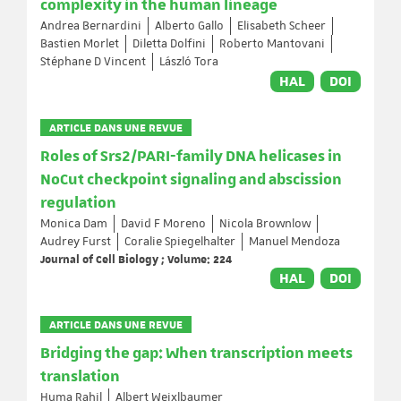
complexity in the human lineage
Andrea Bernardini
Alberto Gallo
Elisabeth Scheer
Bastien Morlet
Diletta Dolfini
Roberto Mantovani
Stéphane D Vincent
László Tora
HAL
DOI
ARTICLE DANS UNE REVUE
Roles of Srs2/PARI-family DNA helicases in
NoCut checkpoint signaling and abscission
regulation
Monica Dam
David F Moreno
Nicola Brownlow
Audrey Furst
Coralie Spiegelhalter
Manuel Mendoza
Journal of Cell Biology ; Volume: 224
HAL
DOI
ARTICLE DANS UNE REVUE
Bridging the gap: When transcription meets
translation
Huma Rahil
Albert Weixlbaumer