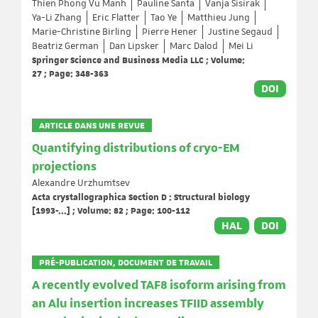
Thien Phong Vu Manh
Pauline Santa
Vanja Sisirak
Ya-Li Zhang
Eric Flatter
Tao Ye
Matthieu Jung
Marie-Christine Birling
Pierre Hener
Justine Segaud
Beatriz German
Dan Lipsker
Marc Dalod
Mei Li
Springer Science and Business Media LLC ; Volume:
27 ; Page: 348-363
DOI
ARTICLE DANS UNE REVUE
Quantifying distributions of cryo-EM
projections
Alexandre Urzhumtsev
Acta crystallographica Section D : Structural biology
[1993-...] ; Volume: 82 ; Page: 100-112
HAL
DOI
PRÉ-PUBLICATION, DOCUMENT DE TRAVAIL
A recently evolved TAF8 isoform arising from
an Alu insertion increases TFIID assembly