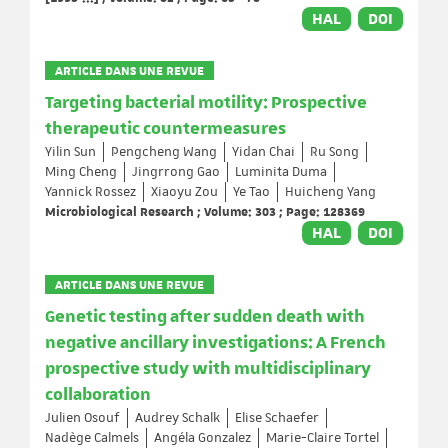
HAL
DOI
ARTICLE DANS UNE REVUE
Targeting bacterial motility: Prospective
therapeutic countermeasures
Yilin Sun
Pengcheng Wang
Yidan Chai
Ru Song
Ming Cheng
Jingrrong Gao
Luminita Duma
Yannick Rossez
Xiaoyu Zou
Ye Tao
Huicheng Yang
Microbiological Research ; Volume: 303 ; Page: 128369
HAL
DOI
ARTICLE DANS UNE REVUE
Genetic testing after sudden death with
negative ancillary investigations: A French
prospective study with multidisciplinary
collaboration
Julien Osouf
Audrey Schalk
Elise Schaefer
Nadège Calmels
Angéla Gonzalez
Marie-Claire Tortel