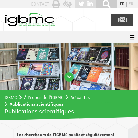
Panneau de gestion des cookies
CONTACT
FR
EN
IGBMC
À Propos de l'IGBMC
Actualités
Publications scientifiques
Publications scientifiques
Les chercheurs de l’IGBMC publient régulièrement