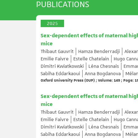
PUBLICATIONS
2025
Sex-dependent effects of maternal high-
mice
Thibaut Gauvrit
Hamza Benderradji
Alexan
Emilie Faivre
Estelle Chatelain
Hugo Canna
Dimitri Kwiatkowski
Léna Chesnais
Emmanu
Sabiha Eddarkaoui
Anna Bogdanova
Mélan
Oxford University Press (OUP) ; Volume: 149 ; Page: 
Sex-dependent effects of maternal high-
mice
Thibaut Gauvrit
Hamza Benderradji
Alexan
Emilie Faivre
Estelle Chatelain
Hugo Canna
Dimitri Kwiatkowski
Léna Chesnais
Emmanu
Sabiha Eddarkaoui
Anna Bogdanova
Mélan