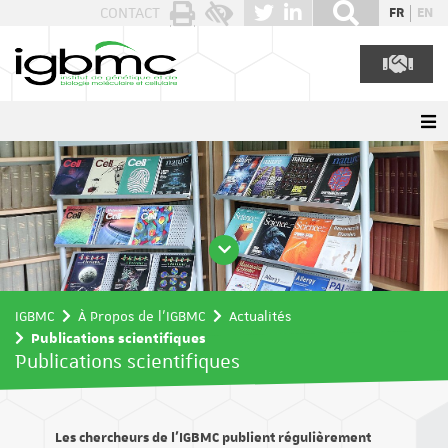
Panneau de gestion des cookies
CONTACT
FR
EN
IGBMC
À Propos de l'IGBMC
Actualités
Publications scientifiques
Publications scientifiques
Les chercheurs de l’IGBMC publient régulièrement