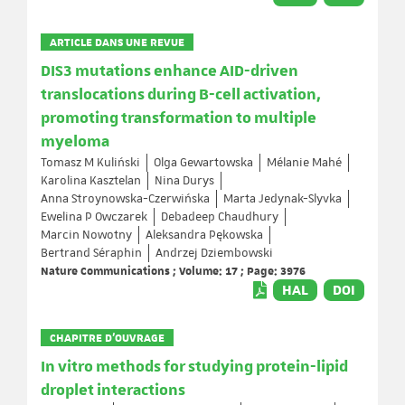
ARTICLE DANS UNE REVUE
DIS3 mutations enhance AID-driven
translocations during B-cell activation,
promoting transformation to multiple
myeloma
Tomasz M Kuliński
Olga Gewartowska
Mélanie Mahé
Karolina Kasztelan
Nina Durys
Anna Stroynowska-Czerwińska
Marta Jedynak-Slyvka
Ewelina P Owczarek
Debadeep Chaudhury
Marcin Nowotny
Aleksandra Pękowska
Bertrand Séraphin
Andrzej Dziembowski
Nature Communications ; Volume: 17 ; Page: 3976
HAL
DOI
CHAPITRE D’OUVRAGE
In vitro methods for studying protein-lipid
droplet interactions