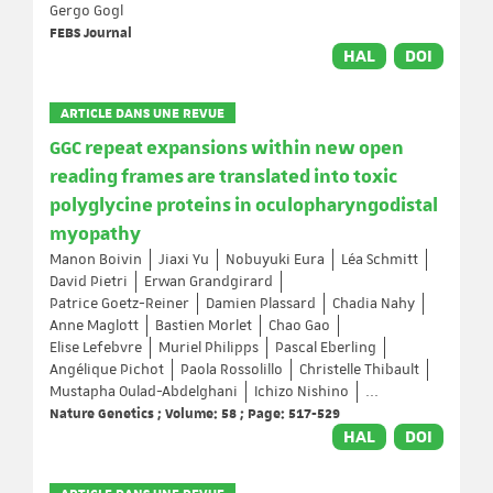
Gergo Gogl
FEBS Journal
HAL
DOI
ARTICLE DANS UNE REVUE
GGC repeat expansions within new open
reading frames are translated into toxic
polyglycine proteins in oculopharyngodistal
myopathy
Manon Boivin
Jiaxi Yu
Nobuyuki Eura
Léa Schmitt
David Pietri
Erwan Grandgirard
Patrice Goetz-Reiner
Damien Plassard
Chadia Nahy
Anne Maglott
Bastien Morlet
Chao Gao
Elise Lefebvre
Muriel Philipps
Pascal Eberling
Angélique Pichot
Paola Rossolillo
Christelle Thibault
Mustapha Oulad-Abdelghani
Ichizo Nishino
...
Nature Genetics ; Volume: 58 ; Page: 517-529
HAL
DOI