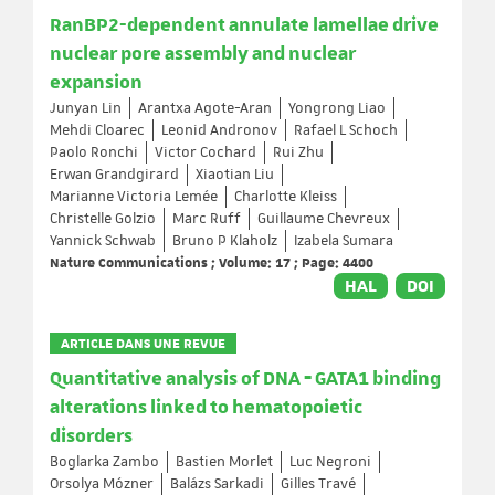
RanBP2-dependent annulate lamellae drive
nuclear pore assembly and nuclear
expansion
Junyan Lin
Arantxa Agote-Aran
Yongrong Liao
Mehdi Cloarec
Leonid Andronov
Rafael L Schoch
Paolo Ronchi
Victor Cochard
Rui Zhu
Erwan Grandgirard
Xiaotian Liu
Marianne Victoria Lemée
Charlotte Kleiss
Christelle Golzio
Marc Ruff
Guillaume Chevreux
Yannick Schwab
Bruno P Klaholz
Izabela Sumara
Nature Communications ; Volume: 17 ; Page: 4400
HAL
DOI
ARTICLE DANS UNE REVUE
Quantitative analysis of DNA ‐ GATA1 binding
alterations linked to hematopoietic
disorders
Boglarka Zambo
Bastien Morlet
Luc Negroni
Orsolya Mózner
Balázs Sarkadi
Gilles Travé