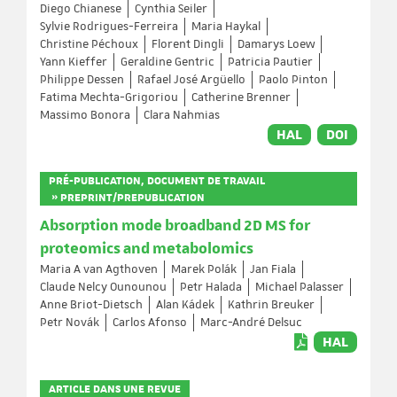
Diego Chianese
Cynthia Seiler
Sylvie Rodrigues-Ferreira
Maria Haykal
Christine Péchoux
Florent Dingli
Damarys Loew
Yann Kieffer
Geraldine Gentric
Patricia Pautier
Philippe Dessen
Rafael José Argüello
Paolo Pinton
Fatima Mechta-Grigoriou
Catherine Brenner
Massimo Bonora
Clara Nahmias
HAL
DOI
PRÉ-PUBLICATION, DOCUMENT DE TRAVAIL
» PREPRINT/PREPUBLICATION
Absorption mode broadband 2D MS for
proteomics and metabolomics
Maria A van Agthoven
Marek Polák
Jan Fiala
Claude Nelcy Ounounou
Petr Halada
Michael Palasser
Anne Briot-Dietsch
Alan Kádek
Kathrin Breuker
Petr Novák
Carlos Afonso
Marc-André Delsuc
HAL
ARTICLE DANS UNE REVUE