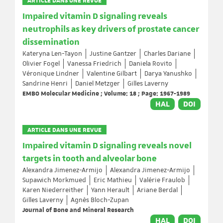
ARTICLE DANS UNE REVUE
Impaired vitamin D signaling reveals
neutrophils as key drivers of prostate cancer
dissemination
Kateryna Len-Tayon
Justine Gantzer
Charles Dariane
Olivier Fogel
Vanessa Friedrich
Daniela Rovito
Véronique Lindner
Valentine Gilbart
Darya Yanushko
Sandrine Henri
Daniel Metzger
Gilles Laverny
EMBO Molecular Medicine ; Volume: 18 ; Page: 1967-1989
HAL
DOI
ARTICLE DANS UNE REVUE
Impaired vitamin D signaling reveals novel
targets in tooth and alveolar bone
Alexandra Jimenez-Armijo
Alexandra Jimenez-Armijo
Supawich Morkmued
Eric Mathieu
Valérie Fraulob
Karen Niederreither
Yann Herault
Ariane Berdal
Gilles Laverny
Agnès Bloch-Zupan
Journal of Bone and Mineral Research
HAL
DOI