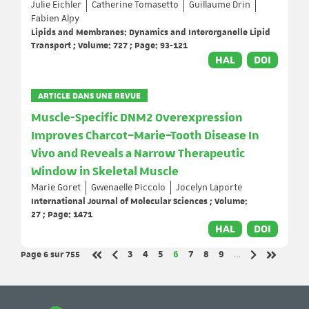
Julie Eichler
Catherine Tomasetto
Guillaume Drin
Fabien Alpy
Lipids and Membranes: Dynamics and Interorganelle Lipid
Transport ; Volume: 727 ; Page: 93-121
HAL
DOI
ARTICLE DANS UNE REVUE
Muscle-Specific DNM2 Overexpression
Improves Charcot–Marie–Tooth Disease In
Vivo and Reveals a Narrow Therapeutic
Window in Skeletal Muscle
Marie Goret
Gwenaelle Piccolo
Jocelyn Laporte
International Journal of Molecular Sciences ; Volume:
27 ; Page: 1471
HAL
DOI
Page 6
sur 755
Page
Page
Page
Page
Page
Page
Page
3
4
5
6
7
8
9
…
Page précédente
Page suivant
Première page
Dernière 