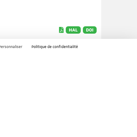
HAL
DOI
Personnaliser
Politique de confidentialité
HAL
DOI
HAL
DOI
he