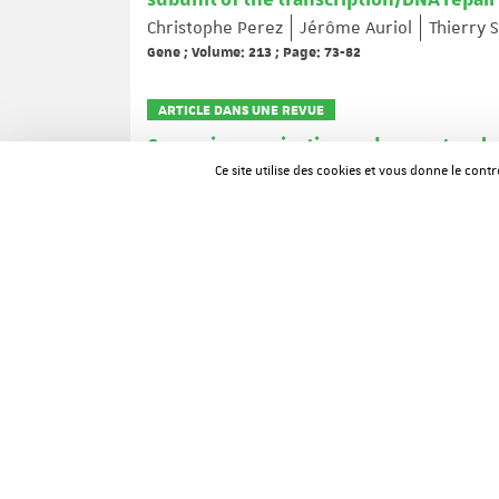
Christophe Perez
Jérôme Auriol
Thierry 
Gene ; Volume: 213 ; Page: 73-82
ARTICLE DANS UNE REVUE
Genomic organization and promoter cha
C. Perez
J. Auriol
C. Gerst
B. A. Bernard
Ce site utilise des cookies et vous donne le cont
Gene ; Volume: 227 ; Page: 137-148
ARTICLE DANS UNE REVUE
Antagonism in the human mineralocorti
Jérôme Fagart
Jean-Marie Wurtz
Anny S
Marie-Edith Rafestin-Oblin
EMBO Journal ; Volume: 17 ; Page: 3317-3325
ARTICLE DANS UNE REVUE
Interaction of Human Papillomavirus 8 
TFIID Complex