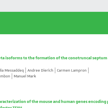
beta isoforms to the formation of the conotruncal septum
dia Messaddeq
Andree Dierich
Carmen Lampron
hambon
Manuel Mark
aracterization of the mouse and human genes encoding
factor TFIIH