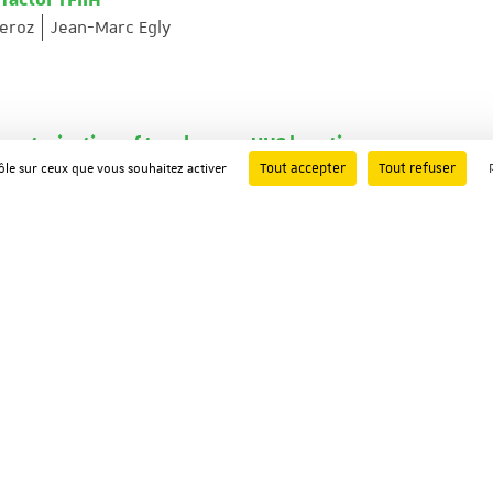
Seroz
Jean-Marc Egly
racterization of two human UHS keratin genes
Tout accepter
Tout refuser
Jean-Marc Egly
rôle sur ceux que vous souhaitez activer
coid receptor
ouque
Chantal Hellal-Levy
Dino Moras
Regulatory Proteins E2, E6 and E7 with Components of t