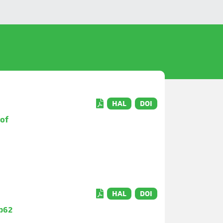
HAL
DOI
 of
HAL
DOI
 p62