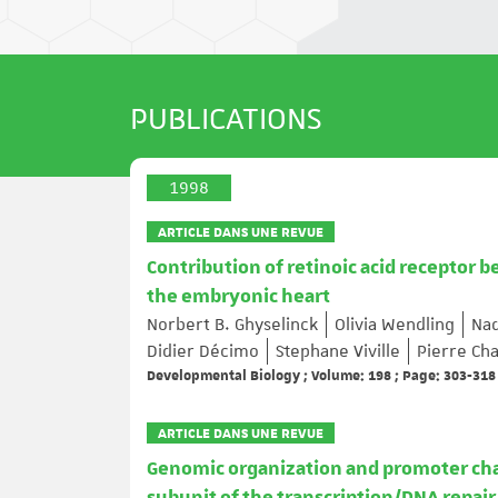
PUBLICATIONS
1998
ARTICLE DANS UNE REVUE
Contribution of retinoic acid receptor 
the embryonic heart
Norbert B. Ghyselinck
Olivia Wendling
Na
Didier Décimo
Stephane Viville
Pierre C
Developmental Biology ; Volume: 198 ; Page: 303-318
ARTICLE DANS UNE REVUE
Genomic organization and promoter ch
subunit of the transcription/DNA repair 