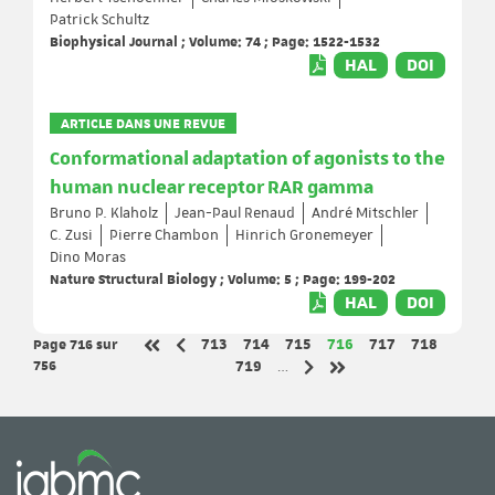
Patrick Schultz
Biophysical Journal ; Volume: 74 ; Page: 1522-1532
HAL
DOI
ARTICLE DANS UNE REVUE
Conformational adaptation of agonists to the
human nuclear receptor RAR gamma
Bruno P. Klaholz
Jean-Paul Renaud
André Mitschler
C. Zusi
Pierre Chambon
Hinrich Gronemeyer
Dino Moras
Nature Structural Biology ; Volume: 5 ; Page: 199-202
HAL
DOI
Page 716
sur
Page
Page
Page
Page
Page
Page
713
714
715
716
717
718
Page précédente
Première page
756
Page
719
…
Page suivante
Dernière page