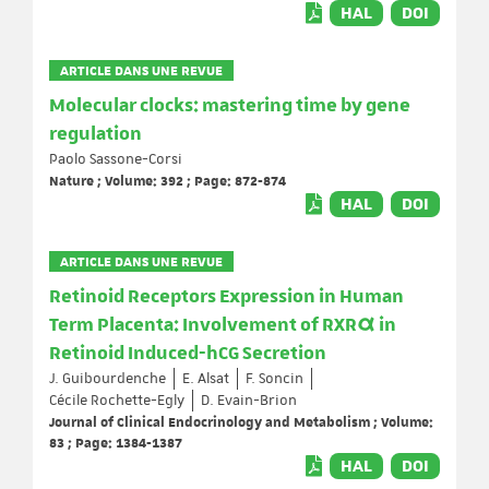
HAL
DOI
ARTICLE DANS UNE REVUE
Molecular clocks: mastering time by gene
regulation
Paolo Sassone-Corsi
Nature ; Volume: 392 ; Page: 872-874
HAL
DOI
ARTICLE DANS UNE REVUE
Retinoid Receptors Expression in Human
Term Placenta: Involvement of RXRα in
Retinoid Induced-hCG Secretion
J. Guibourdenche
E. Alsat
F. Soncin
Cécile Rochette-Egly
D. Evain-Brion
Journal of Clinical Endocrinology and Metabolism ; Volume:
83 ; Page: 1384-1387
HAL
DOI