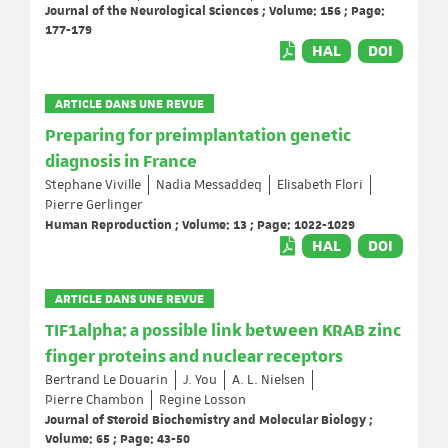
Journal of the Neurological Sciences ; Volume: 156 ; Page:
177-179
HAL
DOI
ARTICLE DANS UNE REVUE
Preparing for preimplantation genetic
diagnosis in France
Stephane Viville
Nadia Messaddeq
Elisabeth Flori
Pierre Gerlinger
Human Reproduction ; Volume: 13 ; Page: 1022-1029
HAL
DOI
ARTICLE DANS UNE REVUE
TIF1alpha: a possible link between KRAB zinc
finger proteins and nuclear receptors
Bertrand Le Douarin
J. You
A. L. Nielsen
Pierre Chambon
Regine Losson
Journal of Steroid Biochemistry and Molecular Biology ;
Volume: 65 ; Page: 43-50