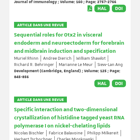
Journal of Immunology ; Volume: 160 ; Page: 2757-2766
HAL
DOI
ARTICLE DANS UNE REVUE
Sequential roles for Otx2 in visceral
endoderm and neuroectoderm for forebrain
and midbrain induction and specification
Muriel Rhinn
Andree Dierich
William Shawlot
Richard R. Behringer
Marianne Le Meur
Siew-Lan Ang
Development (Cambridge, England) ; Volume: 125 ; Page:
845-856
HAL
DOI
ARTICLE DANS UNE REVUE
Specific interaction and two-dimensional
crystallization of histidine tagged yeast RNA
polymerase I on nickel-chelating lipids
Nicolas Bischler
Fabrice Balavoine
Philipp Milkereit
Herbert Tschochner
Charles Mioskowski