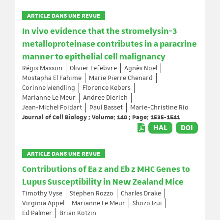
ARTICLE DANS UNE REVUE
In vivo evidence that the stromelysin-3
metalloproteinase contributes in a paracrine
manner to epithelial cell malignancy
Régis Masson
Olivier Lefebvre
Agnès Noël
Mostapha El Fahime
Marie Pierre Chenard
Corinne Wendling
Florence Kebers
Marianne Le Meur
Andree Dierich
Jean-Michel Foidart
Paul Basset
Marie-Christine Rio
Journal of Cell Biology ; Volume: 140 ; Page: 1535-1541
HAL
DOI
ARTICLE DANS UNE REVUE
Contributions of Ea z and Eb z MHC Genes to
Lupus Susceptibility in New Zealand Mice
Timothy Vyse
Stephen Rozzo
Charles Drake
Virginia Appel
Marianne Le Meur
Shozo Izui
Ed Palmer
Brian Kotzin