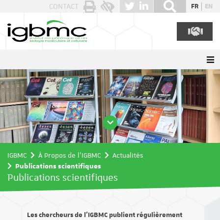
Panneau de gestion des cookies
CONTACT
FR
EN
IGBMC
À Propos de l'IGBMC
Actualités
Publications scientifiques
Publications scientifiques
Les chercheurs de l’IGBMC publient régulièrement