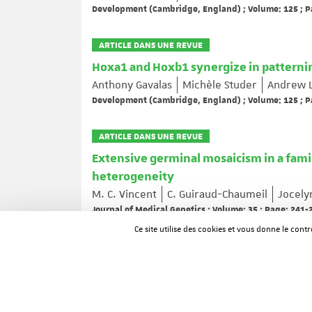
Development (Cambridge, England) ; Volume: 125 ; P
ARTICLE DANS UNE REVUE
Hoxa1 and Hoxb1 synergize in patternin
Anthony Gavalas
Michèle Studer
Andrew 
Development (Cambridge, England) ; Volume: 125 ; P
ARTICLE DANS UNE REVUE
Extensive germinal mosaicism in a fam
heterogeneity
M. C. Vincent
C. Guiraud-Chaumeil
Jocely
Journal of Medical Genetics ; Volume: 35 ; Page: 241-
Ce site utilise des cookies et vous donne le cont
ARTICLE DANS UNE REVUE
Mirror expression of adrenoleukodyst
tissues and human cell lines
Nathalie Troffer-Charlier
Nathalie Doerfli