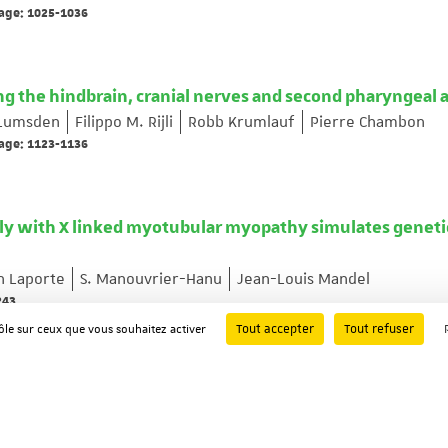
age: 1025-1036
g the hindbrain, cranial nerves and second pharyngeal 
Lumsden
Filippo M. Rijli
Robb Krumlauf
Pierre Chambon
age: 1123-1136
ily with X linked myotubular myopathy simulates geneti
n Laporte
S. Manouvrier-Hanu
Jean-Louis Mandel
243
Tout accepter
Tout refuser
rôle sur ceux que vous souhaitez activer
rophy and adrenoleukodystrophy related genes in mouse
nger
Elisabeth Metzger
Françoise Fouquet
Jean-Louis Mand