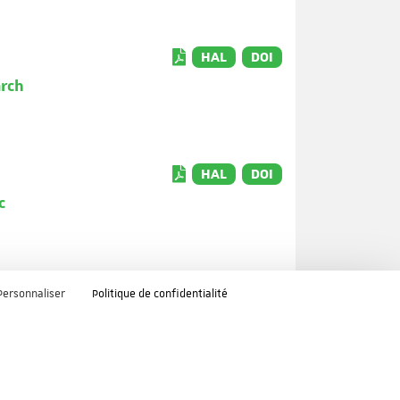
HAL
DOI
arch
HAL
DOI
c
Personnaliser
Politique de confidentialité
HAL
DOI
el