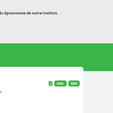
 du dynamisme de notre institut.
HAL
DOI
n