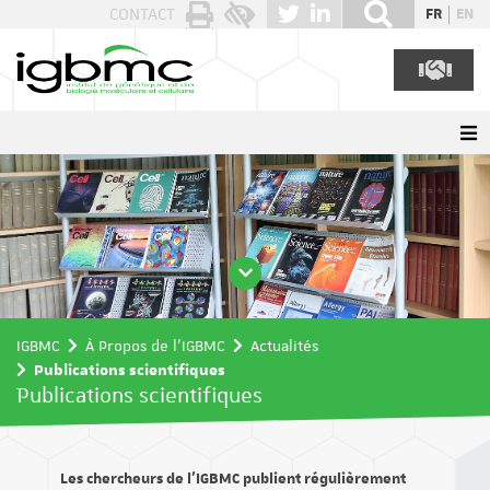
Panneau de gestion des cookies
CONTACT
FR
EN
IGBMC
À Propos de l'IGBMC
Actualités
Publications scientifiques
Publications scientifiques
Les chercheurs de l’IGBMC publient régulièrement