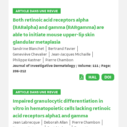
ARTICLE DANS UNE REVUE
Both retinoic acid receptors alpha
(RARalpha) and gamma (RARgamma) are
able to initiate mouse upper-lip skin
glandular metaplasia
Sandrine Blanchet
Bertrand Favier
Geneviève Chevalier
Jean-Jacques Michaille
Philippe Kastner
Pierre Chambon
Journal of Investigative Dermatology ; Volume: 111 ; Page:
206-212
HAL
DOI
ARTICLE DANS UNE REVUE
Impaired granulocytic differentiation in
vitro in hematopoietic cells lacking retinoic
acid receptors alpha1 and gamma
Jean Labrecque
Deborah Allan
Pierre Chambon