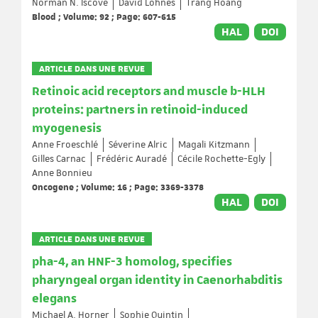
Norman N. Iscove
David Lohnes
Trang Hoang
Blood ; Volume: 92 ; Page: 607-615
HAL
DOI
ARTICLE DANS UNE REVUE
Retinoic acid receptors and muscle b-HLH
proteins: partners in retinoid-induced
myogenesis
Anne Froeschlé
Séverine Alric
Magali Kitzmann
Gilles Carnac
Frédéric Auradé
Cécile Rochette-Egly
Anne Bonnieu
Oncogene ; Volume: 16 ; Page: 3369-3378
HAL
DOI
ARTICLE DANS UNE REVUE
pha-4, an HNF-3 homolog, specifies
pharyngeal organ identity in Caenorhabditis
elegans
Michael A. Horner
Sophie Quintin