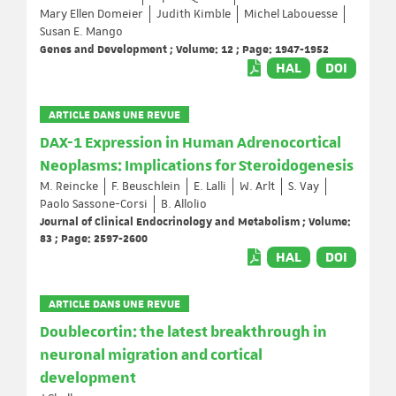
Mary Ellen Domeier
Judith Kimble
Michel Labouesse
Susan E. Mango
Genes and Development ; Volume: 12 ; Page: 1947-1952
HAL
DOI
ARTICLE DANS UNE REVUE
DAX-1 Expression in Human Adrenocortical
Neoplasms: Implications for Steroidogenesis
M. Reincke
F. Beuschlein
E. Lalli
W. Arlt
S. Vay
Paolo Sassone-Corsi
B. Allolio
Journal of Clinical Endocrinology and Metabolism ; Volume:
83 ; Page: 2597-2600
HAL
DOI
ARTICLE DANS UNE REVUE
Doublecortin: the latest breakthrough in
neuronal migration and cortical
development