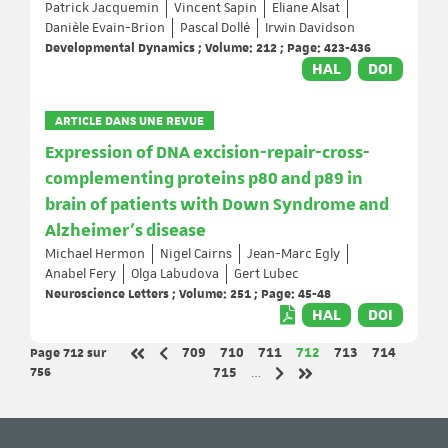
Patrick Jacquemin
Vincent Sapin
Eliane Alsat
Danièle Evain-Brion
Pascal Dollé
Irwin Davidson
Developmental Dynamics ; Volume: 212 ; Page: 423-436
HAL
DOI
ARTICLE DANS UNE REVUE
Expression of DNA excision-repair-cross-
complementing proteins p80 and p89 in
brain of patients with Down Syndrome and
Alzheimer's disease
Michael Hermon
Nigel Cairns
Jean-Marc Egly
Anabel Fery
Olga Labudova
Gert Lubec
Neuroscience Letters ; Volume: 251 ; Page: 45-48
HAL
DOI
Page 712
sur
Page
Page
Page
Page
Page
Page
709
710
711
712
713
714
Page précédente
Première page
756
Page
715
…
Page suivante
Dernière page