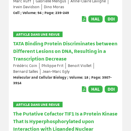
Marc Ruff
Gabrielle Mengus
Anne-Claire Lavigne
Irwin Davidson
Dino Moras
Cell ; Volume: 94 ; Page: 239-249
HAL
DOI
ARTICLE DANS UNE REVUE
TATA Binding Protein Discriminates between
Different Lesions on DNA, Resulting in a
Transcription Decrease
Frédéric Coin
Philippe Frit
Benoit Viollet
Bernard Salles
Jean-Marc Egly
Molecular and Cellular Biology ; Volume: 18 ; Page: 3907-
3914
HAL
DOI
ARTICLE DANS UNE REVUE
The Putative Cofactor TIF1 Is a Protein Kinase
That Is Hyperphosphorylated upon
Interaction with Liganded Nuclear