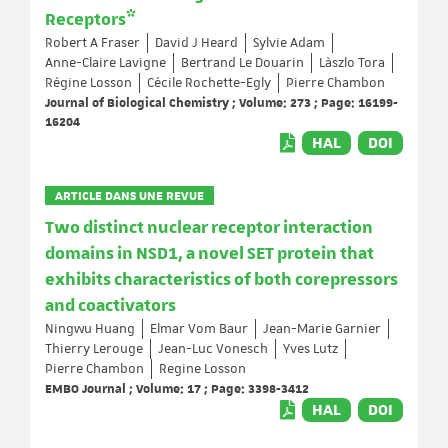
Receptors*
Robert A Fraser
David J Heard
Sylvie Adam
Anne-Claire Lavigne
Bertrand Le Douarin
Làszlo Tora
Régine Losson
Cécile Rochette-Egly
Pierre Chambon
Journal of Biological Chemistry ; Volume: 273 ; Page: 16199-
16204
HAL
DOI
ARTICLE DANS UNE REVUE
Two distinct nuclear receptor interaction
domains in NSD1, a novel SET protein that
exhibits characteristics of both corepressors
and coactivators
Ningwu Huang
Elmar Vom Baur
Jean-Marie Garnier
Thierry Lerouge
Jean-Luc Vonesch
Yves Lutz
Pierre Chambon
Regine Losson
EMBO Journal ; Volume: 17 ; Page: 3398-3412
HAL
DOI