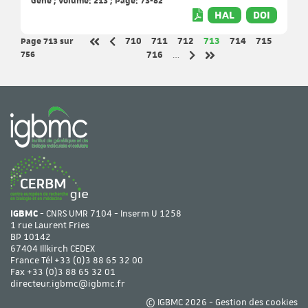
Gene ; Volume: 213 ; Page: 73-82
HAL
DOI
Page 713
sur
Page
Page
Page
Page
Page
Page
710
711
712
713
714
715
Page précédente
Première page
756
Page
716
…
Page suivante
Dernière page
IGBMC
- CNRS UMR 7104 - Inserm U 1258
1 rue Laurent Fries
BP 10142
67404 Illkirch CEDEX
France Tél
+33 (0)3 88 65 32 00
Fax +33 (0)3 88 65 32 01
directeur.igbmc@igbmc.fr
© IGBMC 2026 -
Gestion des cookies