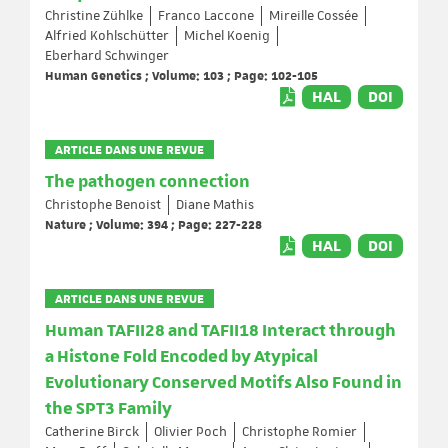
Christine Zühlke
Franco Laccone
Mireille Cossée
Alfried Kohlschütter
Michel Koenig
Eberhard Schwinger
Human Genetics ; Volume: 103 ; Page: 102-105
HAL
DOI
ARTICLE DANS UNE REVUE
The pathogen connection
Christophe Benoist
Diane Mathis
Nature ; Volume: 394 ; Page: 227-228
HAL
DOI
ARTICLE DANS UNE REVUE
Human TAFII28 and TAFII18 Interact through
a Histone Fold Encoded by Atypical
Evolutionary Conserved Motifs Also Found in
the SPT3 Family
Catherine Birck
Olivier Poch
Christophe Romier