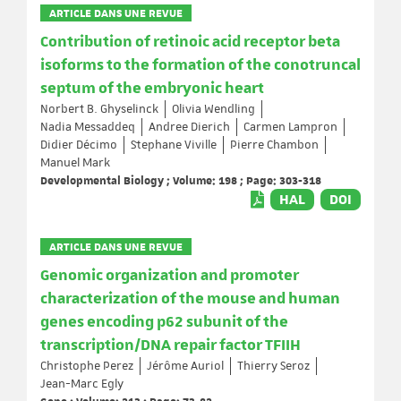
ARTICLE DANS UNE REVUE
Contribution of retinoic acid receptor beta
isoforms to the formation of the conotruncal
septum of the embryonic heart
Norbert B. Ghyselinck
Olivia Wendling
Nadia Messaddeq
Andree Dierich
Carmen Lampron
Didier Décimo
Stephane Viville
Pierre Chambon
Manuel Mark
Developmental Biology ; Volume: 198 ; Page: 303-318
HAL
DOI
ARTICLE DANS UNE REVUE
Genomic organization and promoter
characterization of the mouse and human
genes encoding p62 subunit of the
transcription/DNA repair factor TFIIH
Christophe Perez
Jérôme Auriol
Thierry Seroz
Jean-Marc Egly