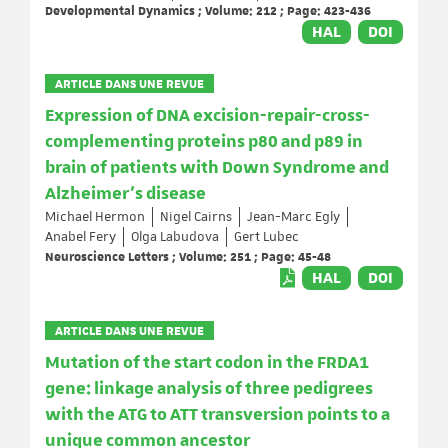
Developmental Dynamics ; Volume: 212 ; Page: 423-436
HAL
DOI
ARTICLE DANS UNE REVUE
Expression of DNA excision-repair-cross-
complementing proteins p80 and p89 in
brain of patients with Down Syndrome and
Alzheimer's disease
Michael Hermon
Nigel Cairns
Jean-Marc Egly
Anabel Fery
Olga Labudova
Gert Lubec
Neuroscience Letters ; Volume: 251 ; Page: 45-48
HAL
DOI
ARTICLE DANS UNE REVUE
Mutation of the start codon in the FRDA1
gene: linkage analysis of three pedigrees
with the ATG to ATT transversion points to a
unique common ancestor