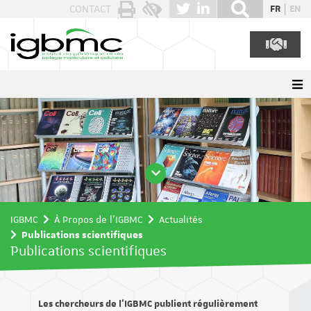
Panneau de gestion des cookies
CONTACT
FR
EN
IGBMC
À Propos de l'IGBMC
Actualités
Publications scientifiques
Publications scientifiques
Les chercheurs de l’IGBMC publient régulièrement